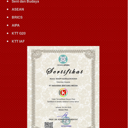
Seni dan Budaya
ASEAN
BRICS
AIPA
KTT G20
KTT IAF