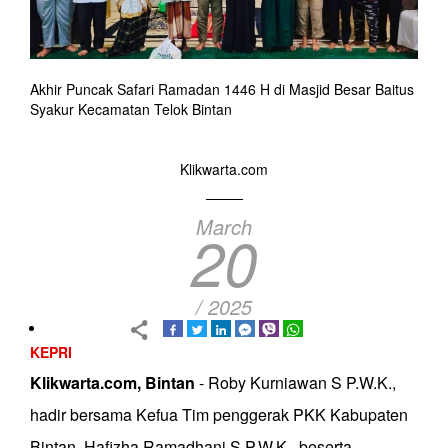
Akhir Puncak Safari Ramadan 1446 H di Masjid Besar Baitus
Syakur Kecamatan Telok Bintan
Klikwarta.com
March
20
/ 2025
KEPRI
Klikwarta.com, Bintan
- Roby Kurniawan S P.W.K.,
hadir bersama Kefua Tim penggerak PKK Kabupaten
Bintan, Hafizha Ramadhani S.P.W.K., beserta