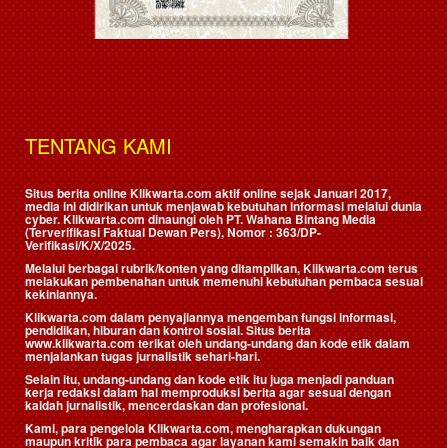
TENTANG KAMI
Situs berita online Klikwarta.com aktif online sejak Januari 2017,
media ini didirikan untuk menjawab kebutuhan informasi melalui dunia
cyber. Klikwarta.com dinaungi oleh
PT. Wahana Bintang Media
(Terverifikasi Faktual Dewan Pers)
, Nomor : 363/DP-
Verifikasi/K/X/2025.
Melalui berbagai rubrik/konten yang ditampilkan, Klikwarta.com terus
melakukan pembenahan untuk memenuhi kebutuhan pembaca sesuai
kekiniannya.
Klikwarta.com dalam penyajiannya mengemban fungsi informasi,
pendidikan, hiburan dan kontrol sosial. Situs berita
www.klikwarta.com terikat oleh undang-undang dan kode etik dalam
menjalankan tugas jurnalistik sehari-hari.
Selain itu, undang-undang dan kode etik itu juga menjadi panduan
kerja redaksi dalam hal memproduksi berita agar sesuai dengan
kaidah jurnalistik, mencerdaskan dan profesional.
Kami, para pengelola Klikwarta.com, mengharapkan dukungan
maupun kritik para pembaca agar layanan kami semakin baik dan