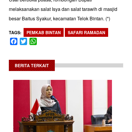
melaksanakan salat Isya dan salat tarawih di masjid
besar Baitus Syakur, kecamatan Telok Bintan. (*)
TAGS
PEMKAB BINTAN
SAFARI RAMADAN
Facebook
Twitter
WhatsApp
BERITA TERKAIT