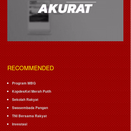
RECOMMENDED
Program MBG
KopdesKel Merah Putih
Sekolah Rakyat
Swasembada Pangan
TNI Bersama Rakyat
Investasi