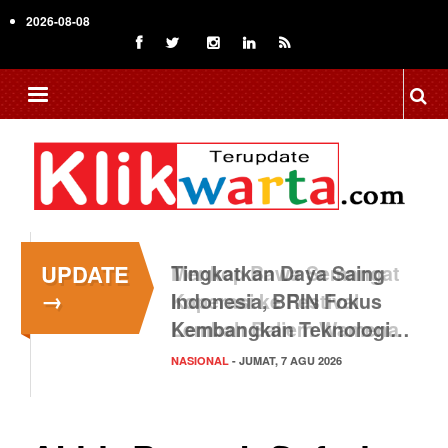
Skip
2026-08-08
to
main
content
UPDATE
Tingkatkan Daya Saing
→
Indonesia, BRIN Fokus
Kembangkan Teknologi…
NASIONAL
- JUMAT, 7 AGU 2026