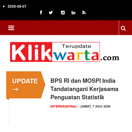
Skip
2026-08-07
to
main
content
UPDATE
Kapolsek Kedungkandang
→
Klarifikasi Isu "Tangkap
Lepas",…
HUKUM
- KAMIS, 6 AGU 2026