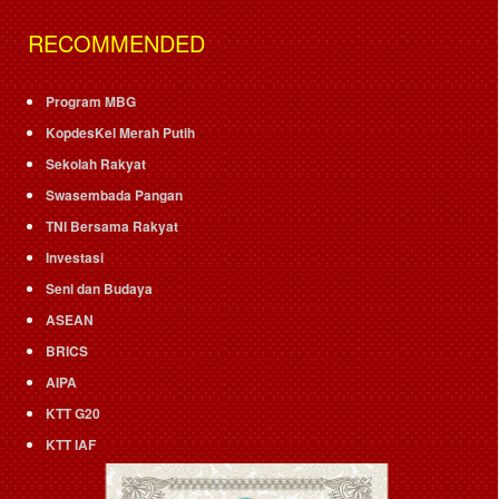
RECOMMENDED
Program MBG
KopdesKel Merah Putih
Sekolah Rakyat
Swasembada Pangan
TNI Bersama Rakyat
Investasi
Seni dan Budaya
ASEAN
BRICS
AIPA
KTT G20
KTT IAF