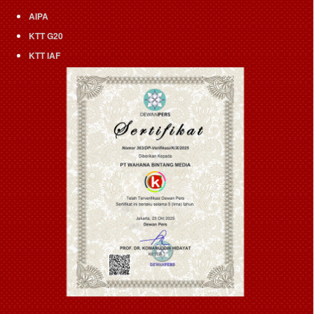
AIPA
KTT G20
KTT IAF