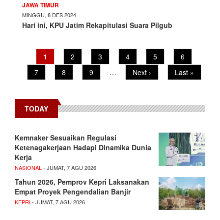
JAWA TIMUR
MINGGU, 8 DES 2024
Hari ini, KPU Jatim Rekapitulasi Suara Pilgub
Pagination
Current
1
Page
2
Page
3
Page
4
Page
5
Page
6
page
Page
7
Page
8
Page
9
…
Next
Next ›
Last
Last »
page
page
TODAY
Kemnaker Sesuaikan Regulasi
Ketenagakerjaan Hadapi Dinamika Dunia
Kerja
NASIONAL
- JUMAT, 7 AGU 2026
Tahun 2026, Pemprov Kepri Laksanakan
Empat Proyek Pengendalian Banjir
KEPRI
- JUMAT, 7 AGU 2026