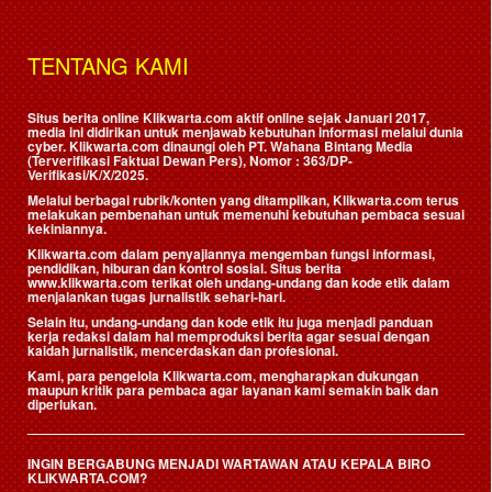
TENTANG KAMI
Situs berita online Klikwarta.com aktif online sejak Januari 2017,
media ini didirikan untuk menjawab kebutuhan informasi melalui dunia
cyber. Klikwarta.com dinaungi oleh
PT. Wahana Bintang Media
(Terverifikasi Faktual Dewan Pers)
, Nomor : 363/DP-
Verifikasi/K/X/2025.
Melalui berbagai rubrik/konten yang ditampilkan, Klikwarta.com terus
melakukan pembenahan untuk memenuhi kebutuhan pembaca sesuai
kekiniannya.
Klikwarta.com dalam penyajiannya mengemban fungsi informasi,
pendidikan, hiburan dan kontrol sosial. Situs berita
www.klikwarta.com terikat oleh undang-undang dan kode etik dalam
menjalankan tugas jurnalistik sehari-hari.
Selain itu, undang-undang dan kode etik itu juga menjadi panduan
kerja redaksi dalam hal memproduksi berita agar sesuai dengan
kaidah jurnalistik, mencerdaskan dan profesional.
Kami, para pengelola Klikwarta.com, mengharapkan dukungan
maupun kritik para pembaca agar layanan kami semakin baik dan
diperlukan.
INGIN BERGABUNG MENJADI WARTAWAN ATAU KEPALA BIRO
KLIKWARTA.COM?