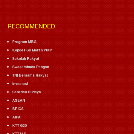
RECOMMENDED
Program MBG
KopdesKel Merah Putih
Sekolah Rakyat
Swasembada Pangan
TNI Bersama Rakyat
Investasi
Seni dan Budaya
ASEAN
BRICS
AIPA
KTT G20
KTT IAF