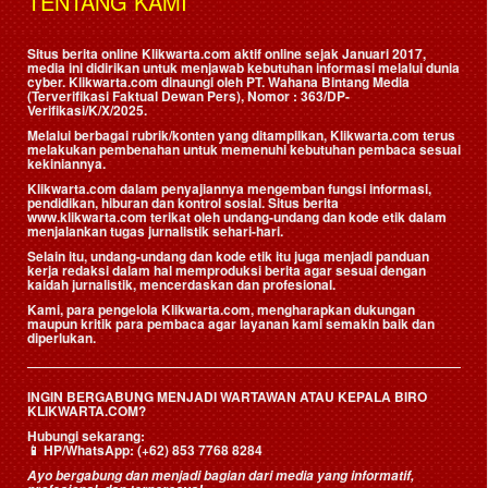
TENTANG KAMI
Situs berita online Klikwarta.com aktif online sejak Januari 2017,
media ini didirikan untuk menjawab kebutuhan informasi melalui dunia
cyber. Klikwarta.com dinaungi oleh
PT. Wahana Bintang Media
(Terverifikasi Faktual Dewan Pers)
, Nomor : 363/DP-
Verifikasi/K/X/2025.
Melalui berbagai rubrik/konten yang ditampilkan, Klikwarta.com terus
melakukan pembenahan untuk memenuhi kebutuhan pembaca sesuai
kekiniannya.
Klikwarta.com dalam penyajiannya mengemban fungsi informasi,
pendidikan, hiburan dan kontrol sosial. Situs berita
www.klikwarta.com terikat oleh undang-undang dan kode etik dalam
menjalankan tugas jurnalistik sehari-hari.
Selain itu, undang-undang dan kode etik itu juga menjadi panduan
kerja redaksi dalam hal memproduksi berita agar sesuai dengan
kaidah jurnalistik, mencerdaskan dan profesional.
Kami, para pengelola Klikwarta.com, mengharapkan dukungan
maupun kritik para pembaca agar layanan kami semakin baik dan
diperlukan.
INGIN BERGABUNG MENJADI WARTAWAN ATAU KEPALA BIRO
KLIKWARTA.COM?
Hubungi sekarang:
📱
HP/WhatsApp:
(+62) 853 7768 8284
Ayo bergabung dan menjadi bagian dari media yang informatif,