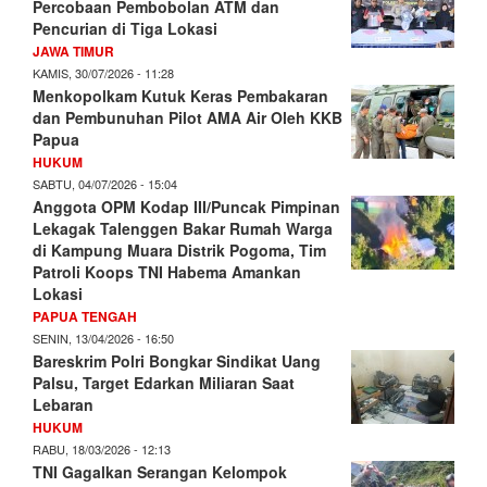
Percobaan Pembobolan ATM dan
Pencurian di Tiga Lokasi
JAWA TIMUR
KAMIS, 30/07/2026 - 11:28
Menkopolkam Kutuk Keras Pembakaran
dan Pembunuhan Pilot AMA Air Oleh KKB
Papua
HUKUM
SABTU, 04/07/2026 - 15:04
Anggota OPM Kodap III/Puncak Pimpinan
Lekagak Talenggen Bakar Rumah Warga
di Kampung Muara Distrik Pogoma, Tim
Patroli Koops TNI Habema Amankan
Lokasi
PAPUA TENGAH
SENIN, 13/04/2026 - 16:50
Bareskrim Polri Bongkar Sindikat Uang
Palsu, Target Edarkan Miliaran Saat
Lebaran
HUKUM
RABU, 18/03/2026 - 12:13
TNI Gagalkan Serangan Kelompok