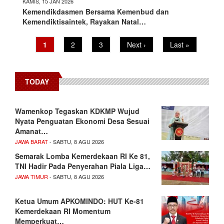
KAMIS, 15 JAN 2026
Kemendikdasmen Bersama Kemenbud dan
Kemendiktisaintek, Rayakan Natal…
Pagination
Current
1
Page
2
Page
3
Next
Next ›
Last
Last »
page
page
page
TODAY
Wamenkop Tegaskan KDKMP Wujud
Nyata Penguatan Ekonomi Desa Sesuai
Amanat…
JAWA BARAT
- SABTU, 8 AGU 2026
Semarak Lomba Kemerdekaan RI Ke 81,
TNI Hadir Pada Penyerahan Piala Liga…
JAWA TIMUR
- SABTU, 8 AGU 2026
Ketua Umum APKOMINDO: HUT Ke-81
Kemerdekaan RI Momentum
Memperkuat…