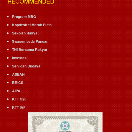
RECOMMENDED
Program MBG
KopdesKel Merah Putih
Sekolah Rakyat
Swasembada Pangan
TNI Bersama Rakyat
Investasi
Seni dan Budaya
ASEAN
BRICS
AIPA
KTT G20
KTT IAF