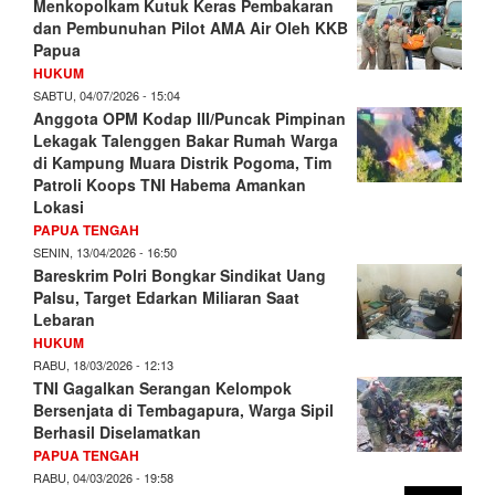
Menkopolkam Kutuk Keras Pembakaran
dan Pembunuhan Pilot AMA Air Oleh KKB
Papua
HUKUM
SABTU, 04/07/2026 - 15:04
Anggota OPM Kodap III/Puncak Pimpinan
Lekagak Talenggen Bakar Rumah Warga
di Kampung Muara Distrik Pogoma, Tim
Patroli Koops TNI Habema Amankan
Lokasi
PAPUA TENGAH
SENIN, 13/04/2026 - 16:50
Bareskrim Polri Bongkar Sindikat Uang
Palsu, Target Edarkan Miliaran Saat
Lebaran
HUKUM
RABU, 18/03/2026 - 12:13
TNI Gagalkan Serangan Kelompok
Bersenjata di Tembagapura, Warga Sipil
Berhasil Diselamatkan
PAPUA TENGAH
RABU, 04/03/2026 - 19:58