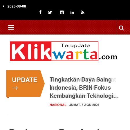
Skip
2026-08-08
to
main
content
UPDATE
Tingkatkan Daya Saing
→
Indonesia, BRIN Fokus
Kembangkan Teknologi…
NASIONAL
- JUMAT, 7 AGU 2026