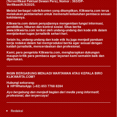
(Terverifikasi Faktual Dewan Pers)
, Nomor : 363/DP-
Verifikasi/K/X/2025.
Melalui berbagai rubrik/konten yang ditampilkan, Klikwarta.com terus
melakukan pembenahan untuk memenuhi kebutuhan pembaca sesuai
kekiniannya.
Klikwarta.com dalam penyajiannya mengemban fungsi informasi,
pendidikan, hiburan dan kontrol sosial. Situs berita
www.klikwarta.com terikat oleh undang-undang dan kode etik dalam
menjalankan tugas jurnalistik sehari-hari.
Selain itu, undang-undang dan kode etik itu juga menjadi panduan
kerja redaksi dalam hal memproduksi berita agar sesuai dengan
kaidah jurnalistik, mencerdaskan dan profesional.
Kami, para pengelola Klikwarta.com, mengharapkan dukungan
maupun kritik para pembaca agar layanan kami semakin baik dan
diperlukan.
INGIN BERGABUNG MENJADI WARTAWAN ATAU KEPALA BIRO
KLIKWARTA.COM?
Hubungi sekarang:
📱
HP/WhatsApp:
(+62) 853 7768 8284
Ayo bergabung dan menjadi bagian dari media yang informatif,
profesional, dan terpercaya!
Redaksi