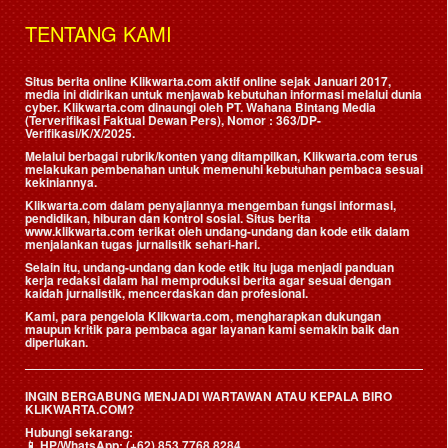
TENTANG KAMI
Situs berita online Klikwarta.com aktif online sejak Januari 2017,
media ini didirikan untuk menjawab kebutuhan informasi melalui dunia
cyber. Klikwarta.com dinaungi oleh
PT. Wahana Bintang Media
(Terverifikasi Faktual Dewan Pers)
, Nomor : 363/DP-
Verifikasi/K/X/2025.
Melalui berbagai rubrik/konten yang ditampilkan, Klikwarta.com terus
melakukan pembenahan untuk memenuhi kebutuhan pembaca sesuai
kekiniannya.
Klikwarta.com dalam penyajiannya mengemban fungsi informasi,
pendidikan, hiburan dan kontrol sosial. Situs berita
www.klikwarta.com terikat oleh undang-undang dan kode etik dalam
menjalankan tugas jurnalistik sehari-hari.
Selain itu, undang-undang dan kode etik itu juga menjadi panduan
kerja redaksi dalam hal memproduksi berita agar sesuai dengan
kaidah jurnalistik, mencerdaskan dan profesional.
Kami, para pengelola Klikwarta.com, mengharapkan dukungan
maupun kritik para pembaca agar layanan kami semakin baik dan
diperlukan.
INGIN BERGABUNG MENJADI WARTAWAN ATAU KEPALA BIRO
KLIKWARTA.COM?
Hubungi sekarang:
📱
HP/WhatsApp:
(+62) 853 7768 8284