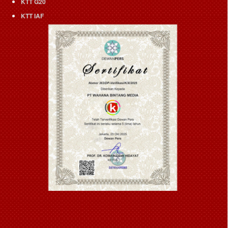
KTT G20
KTT IAF