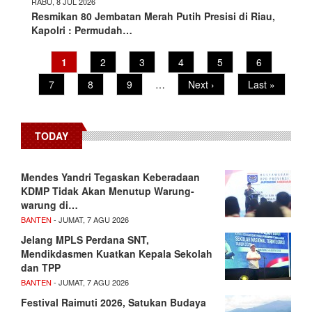
RABU, 8 JUL 2026
Resmikan 80 Jembatan Merah Putih Presisi di Riau,
Kapolri : Permudah…
Pagination
Current
1
Page
2
Page
3
Page
4
Page
5
Page
6
page
Page
7
Page
8
Page
9
…
Next
Next ›
Last
Last »
page
page
TODAY
Mendes Yandri Tegaskan Keberadaan
KDMP Tidak Akan Menutup Warung-
warung di…
BANTEN
- JUMAT, 7 AGU 2026
Jelang MPLS Perdana SNT,
Mendikdasmen Kuatkan Kepala Sekolah
dan TPP
BANTEN
- JUMAT, 7 AGU 2026
Festival Raimuti 2026, Satukan Budaya