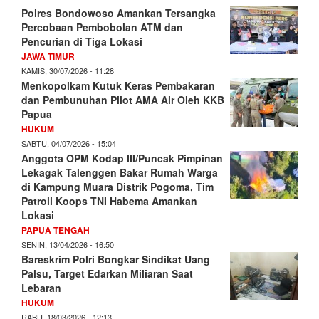
Polres Bondowoso Amankan Tersangka
Percobaan Pembobolan ATM dan
Pencurian di Tiga Lokasi
JAWA TIMUR
KAMIS, 30/07/2026 - 11:28
Menkopolkam Kutuk Keras Pembakaran
dan Pembunuhan Pilot AMA Air Oleh KKB
Papua
HUKUM
SABTU, 04/07/2026 - 15:04
Anggota OPM Kodap III/Puncak Pimpinan
Lekagak Talenggen Bakar Rumah Warga
di Kampung Muara Distrik Pogoma, Tim
Patroli Koops TNI Habema Amankan
Lokasi
PAPUA TENGAH
SENIN, 13/04/2026 - 16:50
Bareskrim Polri Bongkar Sindikat Uang
Palsu, Target Edarkan Miliaran Saat
Lebaran
HUKUM
RABU, 18/03/2026 - 12:13