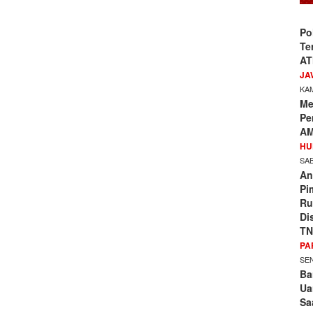
Po
Te
AT
JA
KAM
Me
Pe
AM
HU
SAB
An
Pi
Ru
Di
TN
PA
SEN
Ba
Ua
Sa