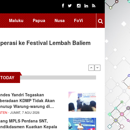
Maluku
Papua
Nusa
FoVi
erasi ke Festival Lembah Baliem
TODAY
ndes Yandri Tegaskan
beradaan KDMP Tidak Akan
nutup Warung-warung di…
NTEN
- JUMAT, 7 AGU 2026
lang MPLS Perdana SNT,
ndikdasmen Kuatkan Kepala