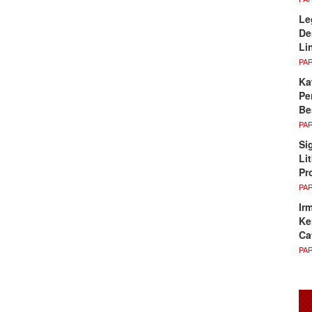
Le
De
Li
PA
Ka
Pe
Be
PA
Si
Li
Pr
PA
Ir
Ke
Ca
PA