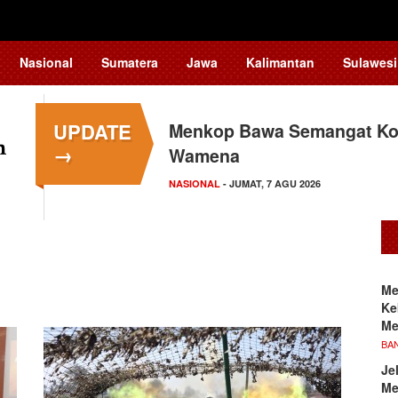
Nasional
Sumatera
Jawa
Kalimantan
Sulawesi
UPDATE
Menkop Bawa Semangat Kop
→
Wamena
NASIONAL
- JUMAT, 7 AGU 2026
Me
Ke
Me
BA
Je
Me