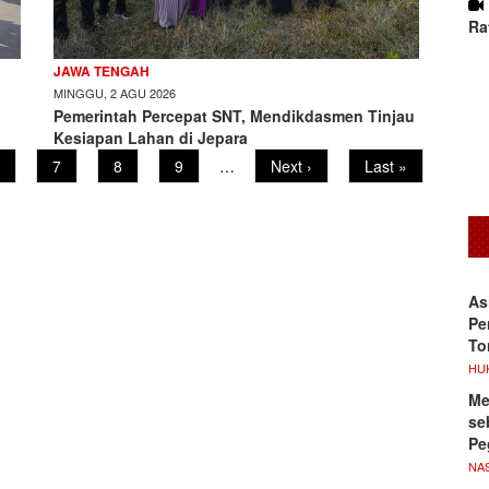
Ra
JAWA TENGAH
MINGGU, 2 AGU 2026
Pemerintah Percepat SNT, Mendikdasmen Tinjau
Kesiapan Lahan di Jepara
age
Page
7
Page
8
Page
9
…
Next
Next ›
Last
Last »
page
page
As
Pe
To
HU
Me
se
Pe
NA