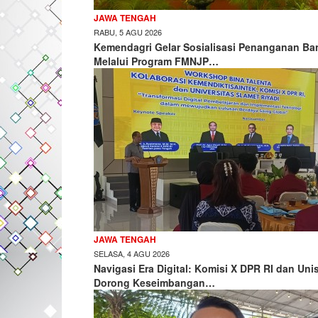
JAWA TENGAH
RABU, 5 AGU 2026
Kemendagri Gelar Sosialisasi Penanganan Ban
Melalui Program FMNJP…
JAWA TENGAH
SELASA, 4 AGU 2026
Navigasi Era Digital: Komisi X DPR RI dan Unis
Dorong Keseimbangan…