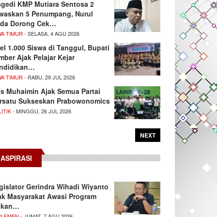
agedi KMP Mutiara Sentosa 2
waskan 5 Penumpang, Nurul
da Dorong Cek…
WA TIMUR
- SELASA, 4 AGU 2026
el 1.000 Siswa di Tanggul, Bupati
mber Ajak Pelajar Kejar
ndidikan…
WA TIMUR
- RABU, 29 JUL 2026
s Muhaimin Ajak Semua Partai
rsatu Sukseskan Prabowonomics
ITIK
- MINGGU, 26 JUL 2026
NEXT
ASPIRASI
gislator Gerindra Wihadi Wiyanto
ak Masyarakat Awasi Program
akan…
RLEMEN
- JUMAT, 7 AGU 2026