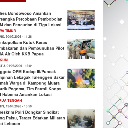
lres Bondowoso Amankan
rsangka Percobaan Pembobolan
M dan Pencurian di Tiga Lokasi
WA TIMUR
IS, 30/07/2026 - 11:28
nkopolkam Kutuk Keras
mbakaran dan Pembunuhan Pilot
A Air Oleh KKB Papua
KUM
TU, 04/07/2026 - 15:04
ggota OPM Kodap III/Puncak
mpinan Lekagak Talenggen Bakar
mah Warga di Kampung Muara
strik Pogoma, Tim Patroli Koops
I Habema Amankan Lokasi
PUA TENGAH
IN, 13/04/2026 - 16:50
reskrim Polri Bongkar Sindikat
ng Palsu, Target Edarkan Miliaran
at Lebaran