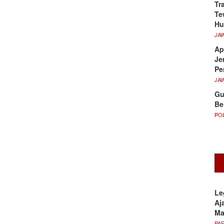
Tr
Te
Hu
JA
Ap
Je
Pe
JA
Gu
Be
POL
Le
Aj
M
PA