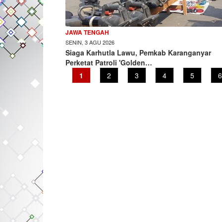
JAWA TENGAH
SENIN, 3 AGU 2026
Siaga Karhutla Lawu, Pemkab Karanganyar
Perketat Patroli 'Golden…
Current
1
Page
2
Page
3
Page
4
Page
5
P
6
page