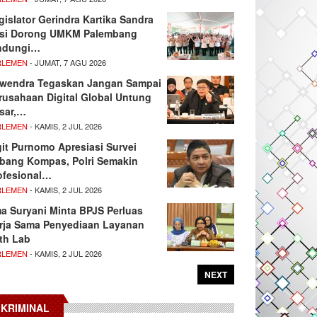
gislator Gerindra Kartika Sandra
si Dorong UMKM Palembang
ndungi…
RLEMEN
- JUMAT, 7 AGU 2026
wendra Tegaskan Jangan Sampai
rusahaan Digital Global Untung
sar,…
RLEMEN
- KAMIS, 2 JUL 2026
git Purnomo Apresiasi Survei
tbang Kompas, Polri Semakin
ofesional…
RLEMEN
- KAMIS, 2 JUL 2026
ma Suryani Minta BPJS Perluas
rja Sama Penyediaan Layanan
th Lab
RLEMEN
- KAMIS, 2 JUL 2026
NEXT
KRIMINAL