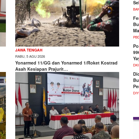
Se
BA
Fe
Bu
Ma
PB
Po
JAWA TENGAH
99
RABU, 5 AGU 2026
Ya
Yonarmed 11/GG dan Yonarmed 1/Roket Kostrad
DKI
Asah Kesiapan Prajurit…
Di
Bu
Pe
DIY