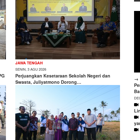
JAWA TENGAH
SENIN, 3 AGU 2026
PG
Perjuangkan Kesetaraan Sekolah Negeri dan
→ 
Swasta, Juliyatmono Dorong…
Pe
Ba
DEC
Li
ya