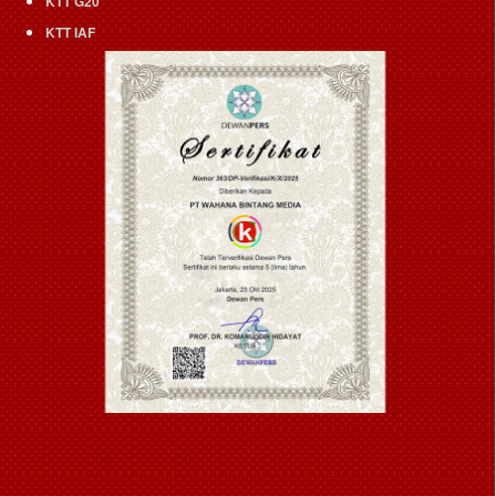
KTT G20
KTT IAF