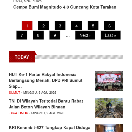
RABU, 5 NOP 2025
Gempa Bumi Magnitudo 4.8 Guncang Kota Tarakan
Pagination
Current
1
Page
2
Page
3
Page
4
Page
5
Page
6
page
Page
7
Page
8
Page
9
…
Next
Next ›
Last
Last »
page
page
TODAY
HUT Ke-1 Partai Rakyat Indonesia
Berlangsung Meriah, DPD PRI Sumut
Siap…
SUMUT
- MINGGU, 9 AGU 2026
TNI Di Wilayah Teritorial Bantu Rabat
Jalan Beton Wilayah Binaan
JAWA TIMUR
- MINGGU, 9 AGU 2026
KRI Kerambit-627 Tangkap Kapal Diduga