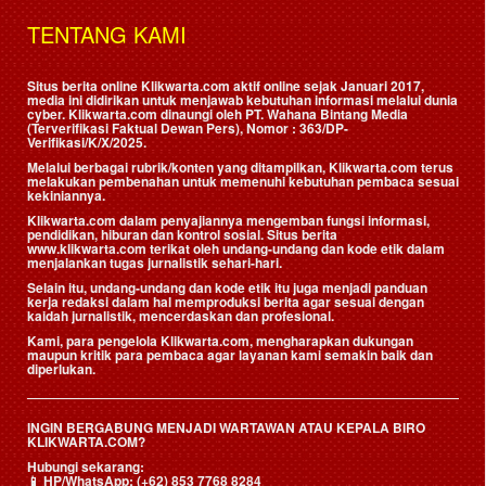
TENTANG KAMI
Situs berita online Klikwarta.com aktif online sejak Januari 2017,
media ini didirikan untuk menjawab kebutuhan informasi melalui dunia
cyber. Klikwarta.com dinaungi oleh
PT. Wahana Bintang Media
(Terverifikasi Faktual Dewan Pers)
, Nomor : 363/DP-
Verifikasi/K/X/2025.
Melalui berbagai rubrik/konten yang ditampilkan, Klikwarta.com terus
melakukan pembenahan untuk memenuhi kebutuhan pembaca sesuai
kekiniannya.
Klikwarta.com dalam penyajiannya mengemban fungsi informasi,
pendidikan, hiburan dan kontrol sosial. Situs berita
www.klikwarta.com terikat oleh undang-undang dan kode etik dalam
menjalankan tugas jurnalistik sehari-hari.
Selain itu, undang-undang dan kode etik itu juga menjadi panduan
kerja redaksi dalam hal memproduksi berita agar sesuai dengan
kaidah jurnalistik, mencerdaskan dan profesional.
Kami, para pengelola Klikwarta.com, mengharapkan dukungan
maupun kritik para pembaca agar layanan kami semakin baik dan
diperlukan.
INGIN BERGABUNG MENJADI WARTAWAN ATAU KEPALA BIRO
KLIKWARTA.COM?
Hubungi sekarang:
📱
HP/WhatsApp:
(+62) 853 7768 8284