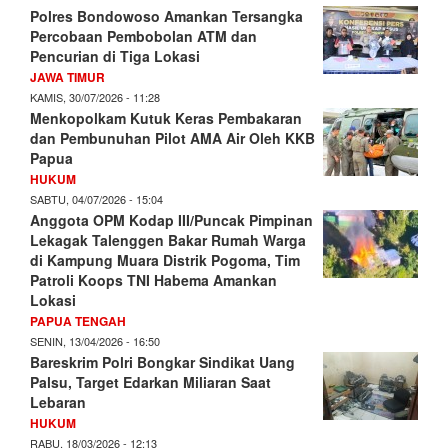
Polres Bondowoso Amankan Tersangka
Percobaan Pembobolan ATM dan
Pencurian di Tiga Lokasi
JAWA TIMUR
KAMIS, 30/07/2026 - 11:28
Menkopolkam Kutuk Keras Pembakaran
dan Pembunuhan Pilot AMA Air Oleh KKB
Papua
HUKUM
SABTU, 04/07/2026 - 15:04
Anggota OPM Kodap III/Puncak Pimpinan
Lekagak Talenggen Bakar Rumah Warga
di Kampung Muara Distrik Pogoma, Tim
Patroli Koops TNI Habema Amankan
Lokasi
PAPUA TENGAH
SENIN, 13/04/2026 - 16:50
Bareskrim Polri Bongkar Sindikat Uang
Palsu, Target Edarkan Miliaran Saat
Lebaran
HUKUM
RABU, 18/03/2026 - 12:13