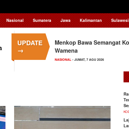
Nasional
Sumatera
Jawa
Kalimantan
Sulawesi
UPDATE
Menkop Bawa Semangat Kop
→
Wamena
NASIONAL
- JUMAT, 7 AGU 2026
Ra
Te
Se
KO
La
La