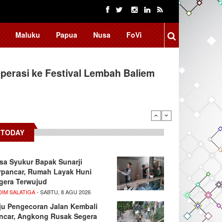
Maluku
Papua
Nusa
FoVi
erasi ke Festival Lembah Baliem
TODAY
sa Syukur Bapak Sunarji
rpancar, Rumah Layak Huni
gera Terwujud
DIM SALATIGA
- SABTU, 8 AGU 2026
ju Pengecoran Jalan Kembali
ncar, Angkong Rusak Segera