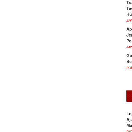
Tr
Te
Hu
JA
Ap
Je
Pe
JA
Gu
Be
POL
Le
Aj
M
PA