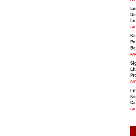
Le
De
Li
PA
Ka
Pe
Be
PA
Si
Li
Pr
PA
Ir
Ke
Ca
PA