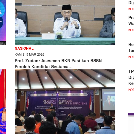
Di
KO
Pr
Wa
KO
Re
NASIONAL
Ta
KAMIS, 5 MAR 2026
KO
Prof. Zudan: Asesmen BKN Pastikan BSSN
Peroleh Kandidat Sestama…
TP
Di
Ke
KO