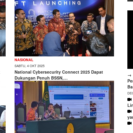
NASIONAL
SABTU, 4 OKT 2025
k
National Cybersecurity Connect 2025 Dapat
→ 
Dukungan Penuh BSSN,…
Pe
Ba
DEC
Li
ya