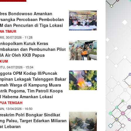
lres Bondowoso Amankan
rsangka Percobaan Pembobolan
M dan Pencurian di Tiga Lokasi
WA TIMUR
IS, 30/07/2026 - 11:28
nkopolkam Kutuk Keras
mbakaran dan Pembunuhan Pilot
A Air Oleh KKB Papua
KUM
TU, 04/07/2026 - 15:04
ggota OPM Kodap III/Puncak
mpinan Lekagak Talenggen Bakar
mah Warga di Kampung Muara
strik Pogoma, Tim Patroli Koops
I Habema Amankan Lokasi
PUA TENGAH
IN, 13/04/2026 - 16:50
reskrim Polri Bongkar Sindikat
ng Palsu, Target Edarkan Miliaran
at Lebaran