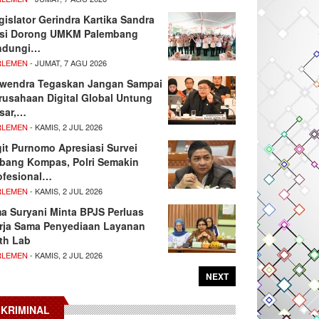
gislator Gerindra Kartika Sandra
si Dorong UMKM Palembang
ndungi…
RLEMEN
- JUMAT, 7 AGU 2026
wendra Tegaskan Jangan Sampai
rusahaan Digital Global Untung
sar,…
RLEMEN
- KAMIS, 2 JUL 2026
git Purnomo Apresiasi Survei
tbang Kompas, Polri Semakin
ofesional…
RLEMEN
- KAMIS, 2 JUL 2026
ma Suryani Minta BPJS Perluas
rja Sama Penyediaan Layanan
th Lab
RLEMEN
- KAMIS, 2 JUL 2026
NEXT
KRIMINAL