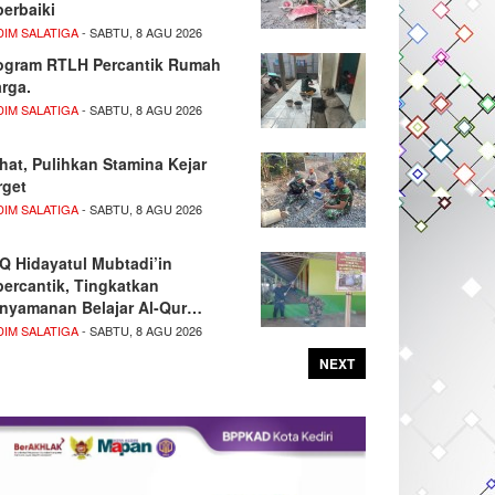
perbaiki
DIM SALATIGA
- SABTU, 8 AGU 2026
ogram RTLH Percantik Rumah
rga.
DIM SALATIGA
- SABTU, 8 AGU 2026
hat, Pulihkan Stamina Kejar
rget
DIM SALATIGA
- SABTU, 8 AGU 2026
Q Hidayatul Mubtadi’in
percantik, Tingkatkan
nyamanan Belajar Al-Qur…
DIM SALATIGA
- SABTU, 8 AGU 2026
NEXT