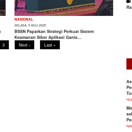
Ra
NASIONAL
SELASA, 5 AGU 2025
n
BSSN Paparkan Strategi Perkuat Sistem
Keamanan Siber Aplikasi Ganis…
Page
3
Next
Next ›
Last
Last »
page
page
As
Pe
To
HU
Me
se
Pe
NA