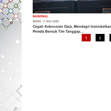
NASIONAL
SENIN, 11 AGU 2025
Cegah Kebocoran Data, Mendagri Instruksika
Pemda Bentuk Tim Tanggap…
Current
1
Page
2
page