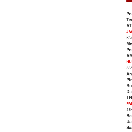
Po
Te
AT
JA
KAM
Me
Pe
AM
HU
SAB
An
Pi
Ru
Di
TN
PA
SEN
Ba
Ua
Sa