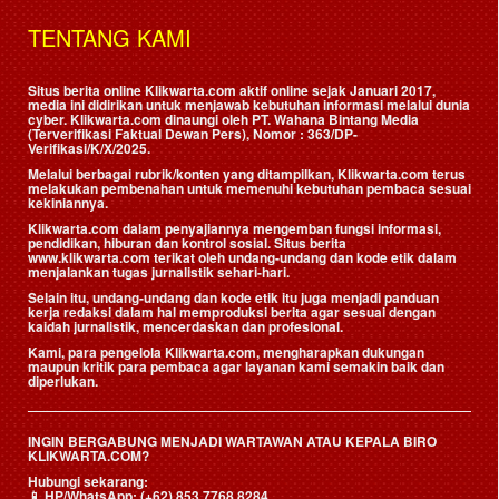
TENTANG KAMI
Situs berita online Klikwarta.com aktif online sejak Januari 2017,
media ini didirikan untuk menjawab kebutuhan informasi melalui dunia
cyber. Klikwarta.com dinaungi oleh
PT. Wahana Bintang Media
(Terverifikasi Faktual Dewan Pers)
, Nomor : 363/DP-
Verifikasi/K/X/2025.
Melalui berbagai rubrik/konten yang ditampilkan, Klikwarta.com terus
melakukan pembenahan untuk memenuhi kebutuhan pembaca sesuai
kekiniannya.
Klikwarta.com dalam penyajiannya mengemban fungsi informasi,
pendidikan, hiburan dan kontrol sosial. Situs berita
www.klikwarta.com terikat oleh undang-undang dan kode etik dalam
menjalankan tugas jurnalistik sehari-hari.
Selain itu, undang-undang dan kode etik itu juga menjadi panduan
kerja redaksi dalam hal memproduksi berita agar sesuai dengan
kaidah jurnalistik, mencerdaskan dan profesional.
Kami, para pengelola Klikwarta.com, mengharapkan dukungan
maupun kritik para pembaca agar layanan kami semakin baik dan
diperlukan.
INGIN BERGABUNG MENJADI WARTAWAN ATAU KEPALA BIRO
KLIKWARTA.COM?
Hubungi sekarang:
📱
HP/WhatsApp:
(+62) 853 7768 8284