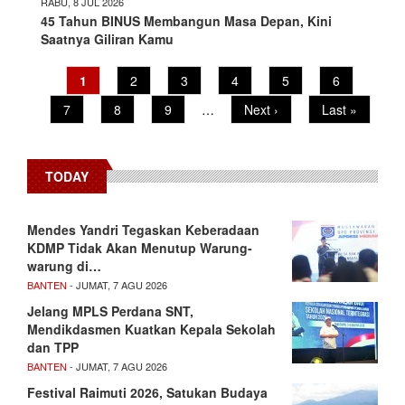
RABU, 8 JUL 2026
45 Tahun BINUS Membangun Masa Depan, Kini
Saatnya Giliran Kamu
Pagination
Current
1
Page
2
Page
3
Page
4
Page
5
Page
6
page
Page
7
Page
8
Page
9
…
Next
Next ›
Last
Last »
page
page
TODAY
Mendes Yandri Tegaskan Keberadaan
KDMP Tidak Akan Menutup Warung-
warung di…
BANTEN
- JUMAT, 7 AGU 2026
Jelang MPLS Perdana SNT,
Mendikdasmen Kuatkan Kepala Sekolah
dan TPP
BANTEN
- JUMAT, 7 AGU 2026
Festival Raimuti 2026, Satukan Budaya