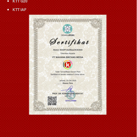
KTT G20
KTT IAF