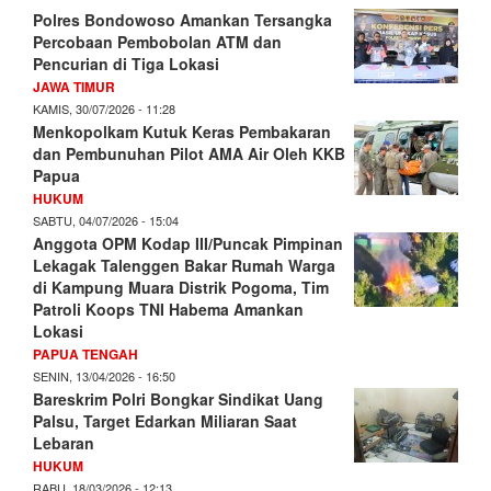
Polres Bondowoso Amankan Tersangka
Percobaan Pembobolan ATM dan
Pencurian di Tiga Lokasi
JAWA TIMUR
KAMIS, 30/07/2026 - 11:28
Menkopolkam Kutuk Keras Pembakaran
dan Pembunuhan Pilot AMA Air Oleh KKB
Papua
HUKUM
SABTU, 04/07/2026 - 15:04
Anggota OPM Kodap III/Puncak Pimpinan
Lekagak Talenggen Bakar Rumah Warga
di Kampung Muara Distrik Pogoma, Tim
Patroli Koops TNI Habema Amankan
Lokasi
PAPUA TENGAH
SENIN, 13/04/2026 - 16:50
Bareskrim Polri Bongkar Sindikat Uang
Palsu, Target Edarkan Miliaran Saat
Lebaran
HUKUM
RABU, 18/03/2026 - 12:13