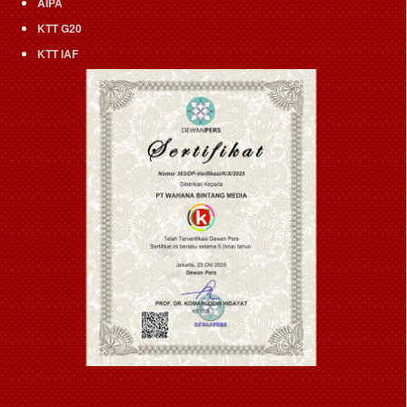
AIPA
KTT G20
KTT IAF