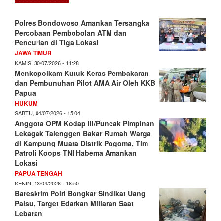
Polres Bondowoso Amankan Tersangka
Percobaan Pembobolan ATM dan
Pencurian di Tiga Lokasi
JAWA TIMUR
KAMIS, 30/07/2026 - 11:28
Menkopolkam Kutuk Keras Pembakaran
dan Pembunuhan Pilot AMA Air Oleh KKB
Papua
HUKUM
SABTU, 04/07/2026 - 15:04
Anggota OPM Kodap III/Puncak Pimpinan
Lekagak Talenggen Bakar Rumah Warga
di Kampung Muara Distrik Pogoma, Tim
Patroli Koops TNI Habema Amankan
Lokasi
PAPUA TENGAH
SENIN, 13/04/2026 - 16:50
Bareskrim Polri Bongkar Sindikat Uang
Palsu, Target Edarkan Miliaran Saat
Lebaran