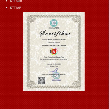
KTT G20
KTT IAF