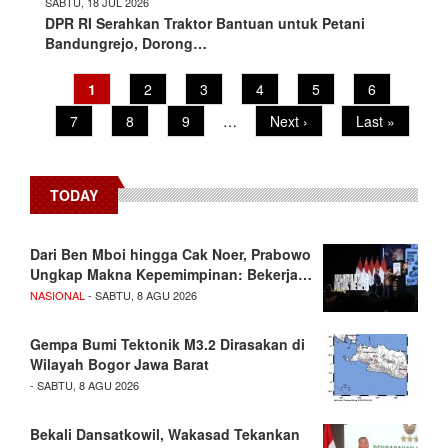
SABTU, 18 JUL 2026
DPR RI Serahkan Traktor Bantuan untuk Petani
Bandungrejo, Dorong…
Pagination
Current
1
Page
2
Page
3
Page
4
Page
5
Page
6
page
Page
7
Page
8
Page
9
…
Next
Next ›
Last
Last »
page
page
TODAY
Dari Ben Mboi hingga Cak Noer, Prabowo
Ungkap Makna Kepemimpinan: Bekerja…
NASIONAL
- SABTU, 8 AGU 2026
Gempa Bumi Tektonik M3.2 Dirasakan di
Wilayah Bogor Jawa Barat
- SABTU, 8 AGU 2026
Bekali Dansatkowil, Wakasad Tekankan