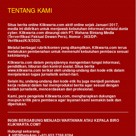
TENTANG KAMI
Situs berita online Klikwarta.com aktif online sejak Januari 2017,
media ini didirikan untuk menjawab kebutuhan informasi melalui dunia
cyber. Klikwarta.com dinaungi oleh
PT. Wahana Bintang Media
(Terverifikasi Faktual Dewan Pers)
, Nomor : 363/DP-
Verifikasi/K/X/2025.
Melalui berbagai rubrik/konten yang ditampilkan, Klikwarta.com terus
melakukan pembenahan untuk memenuhi kebutuhan pembaca sesuai
kekiniannya.
Klikwarta.com dalam penyajiannya mengemban fungsi informasi,
pendidikan, hiburan dan kontrol sosial. Situs berita
www.klikwarta.com terikat oleh undang-undang dan kode etik dalam
menjalankan tugas jurnalistik sehari-hari.
Selain itu, undang-undang dan kode etik itu juga menjadi panduan
kerja redaksi dalam hal memproduksi berita agar sesuai dengan
kaidah jurnalistik, mencerdaskan dan profesional.
Kami, para pengelola Klikwarta.com, mengharapkan dukungan
maupun kritik para pembaca agar layanan kami semakin baik dan
diperlukan.
INGIN BERGABUNG MENJADI WARTAWAN ATAU KEPALA BIRO
KLIKWARTA.COM?
Hubungi sekarang:
📱
HP/WhatsApp:
(+62) 853 7768 8284