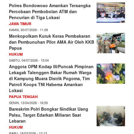
Polres Bondowoso Amankan Tersangka
Percobaan Pembobolan ATM dan
Pencurian di Tiga Lokasi
JAWA TIMUR
KAMIS, 30/07/2026 - 11:28
Menkopolkam Kutuk Keras Pembakaran
dan Pembunuhan Pilot AMA Air Oleh KKB
Papua
HUKUM
SABTU, 04/07/2026 - 15:04
Anggota OPM Kodap III/Puncak Pimpinan
Lekagak Talenggen Bakar Rumah Warga
di Kampung Muara Distrik Pogoma, Tim
Patroli Koops TNI Habema Amankan
Lokasi
PAPUA TENGAH
SENIN, 13/04/2026 - 16:50
Bareskrim Polri Bongkar Sindikat Uang
Palsu, Target Edarkan Miliaran Saat
Lebaran
HUKUM
RABU, 18/03/2026 - 12:13