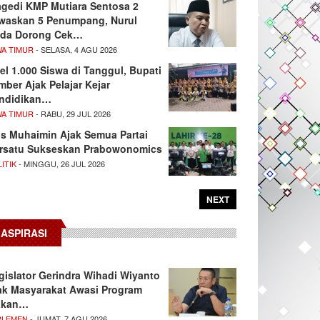
agedi KMP Mutiara Sentosa 2
waskan 5 Penumpang, Nurul
da Dorong Cek…
WA TIMUR
- SELASA, 4 AGU 2026
el 1.000 Siswa di Tanggul, Bupati
mber Ajak Pelajar Kejar
ndidikan…
WA TIMUR
- RABU, 29 JUL 2026
s Muhaimin Ajak Semua Partai
rsatu Sukseskan Prabowonomics
ITIK
- MINGGU, 26 JUL 2026
NEXT
ASPIRASI
gislator Gerindra Wihadi Wiyanto
ak Masyarakat Awasi Program
akan…
RLEMEN
- JUMAT, 7 AGU 2026