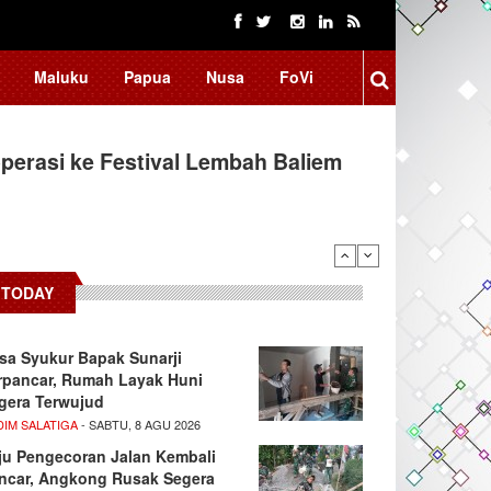
Maluku
Papua
Nusa
FoVi
erasi ke Festival Lembah Baliem
donesia, BRIN Fokus Kembangkan
TODAY
sa Syukur Bapak Sunarji
rpancar, Rumah Layak Huni
gera Terwujud
DIM SALATIGA
- SABTU, 8 AGU 2026
ju Pengecoran Jalan Kembali
ncar, Angkong Rusak Segera