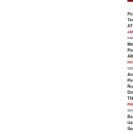
Po
Te
AT
JA
KAM
Me
Pe
AM
HU
SAB
An
Pi
Ru
Di
TN
PA
SEN
Ba
Ua
Sa