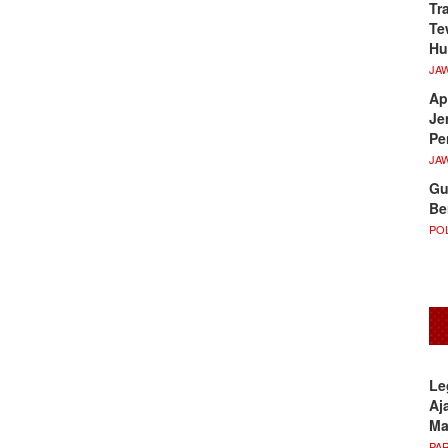
Tr
Te
Hu
JA
Ap
Je
Pe
JA
Gu
Be
POL
Le
Aj
M
PA