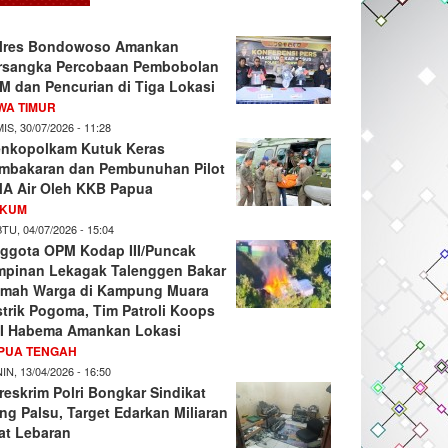
lres Bondowoso Amankan
rsangka Percobaan Pembobolan
M dan Pencurian di Tiga Lokasi
WA TIMUR
IS, 30/07/2026 - 11:28
nkopolkam Kutuk Keras
mbakaran dan Pembunuhan Pilot
A Air Oleh KKB Papua
KUM
TU, 04/07/2026 - 15:04
ggota OPM Kodap III/Puncak
mpinan Lekagak Talenggen Bakar
mah Warga di Kampung Muara
strik Pogoma, Tim Patroli Koops
I Habema Amankan Lokasi
PUA TENGAH
IN, 13/04/2026 - 16:50
reskrim Polri Bongkar Sindikat
ng Palsu, Target Edarkan Miliaran
at Lebaran