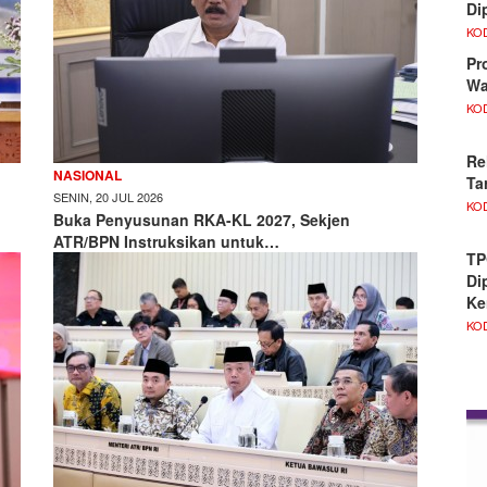
Di
KO
Pr
Wa
KO
Re
NASIONAL
Ta
SENIN, 20 JUL 2026
KO
Buka Penyusunan RKA-KL 2027, Sekjen
ATR/BPN Instruksikan untuk…
TP
Di
Ke
KO