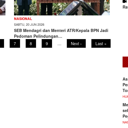
Ra
NASIONAL
SABTU, 20 JUN 2026
SEB Mendagri dan Menteri ATR/Kepala BPN Jadi
Pedoman Pelindungan…
age
Page
7
Page
8
Page
9
…
Next
Next ›
Last
Last »
page
page
As
Pe
To
HU
Me
se
Pe
NA