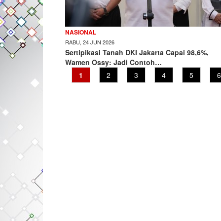
NASIONAL
RABU, 24 JUN 2026
Sertipikasi Tanah DKI Jakarta Capai 98,6%,
Wamen Ossy: Jadi Contoh…
Current
1
Page
2
Page
3
Page
4
Page
5
P
6
page