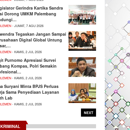
gislator Gerindra Kartika Sandra
si Dorong UMKM Palembang
ndungi…
RLEMEN
- JUMAT, 7 AGU 2026
wendra Tegaskan Jangan Sampai
rusahaan Digital Global Untung
sar,…
RLEMEN
- KAMIS, 2 JUL 2026
git Purnomo Apresiasi Survei
tbang Kompas, Polri Semakin
ofesional…
RLEMEN
- KAMIS, 2 JUL 2026
ma Suryani Minta BPJS Perluas
rja Sama Penyediaan Layanan
th Lab
RLEMEN
- KAMIS, 2 JUL 2026
NEXT
KRIMINAL