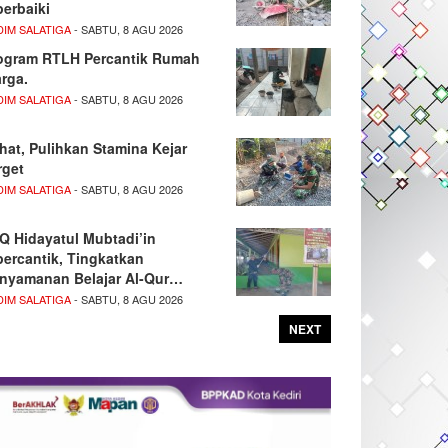
perbaiki
DIM SALATIGA
- SABTU, 8 AGU 2026
ogram RTLH Percantik Rumah
rga.
DIM SALATIGA
- SABTU, 8 AGU 2026
hat, Pulihkan Stamina Kejar
rget
DIM SALATIGA
- SABTU, 8 AGU 2026
Q Hidayatul Mubtadi’in
percantik, Tingkatkan
nyamanan Belajar Al-Qur…
DIM SALATIGA
- SABTU, 8 AGU 2026
NEXT