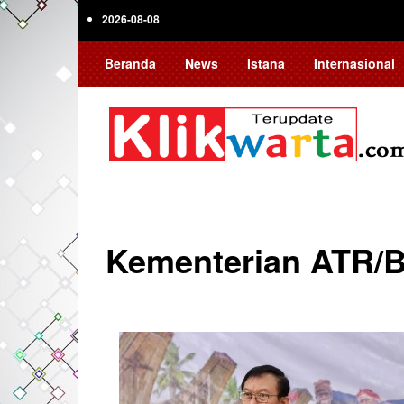
Skip
2026-08-08
to
main
Beranda
News
Istana
Internasional
content
Kementerian ATR/
Pagination