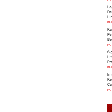
Le
De
Li
PA
Ka
Pe
Be
PA
Si
Li
Pr
PA
Ir
Ke
Ca
PA