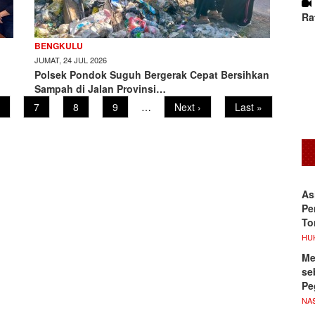
Ra
BENGKULU
JUMAT, 24 JUL 2026
Polsek Pondok Suguh Bergerak Cepat Bersihkan
Sampah di Jalan Provinsi…
age
Page
7
Page
8
Page
9
…
Next
Next ›
Last
Last »
page
page
As
Pe
To
HU
Me
se
Pe
NA