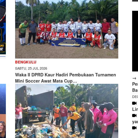
BENGKULU
SABTU, 25 JUL 2026
Waka II DPRD Kaur Hadiri Pembukaan Turnamen
→ 
Mini Soccer Awat Mata Cup…
Pe
Ba
DEC
Li
ya