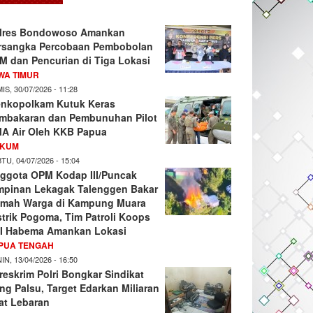
lres Bondowoso Amankan
rsangka Percobaan Pembobolan
M dan Pencurian di Tiga Lokasi
WA TIMUR
IS, 30/07/2026 - 11:28
nkopolkam Kutuk Keras
mbakaran dan Pembunuhan Pilot
A Air Oleh KKB Papua
KUM
TU, 04/07/2026 - 15:04
ggota OPM Kodap III/Puncak
mpinan Lekagak Talenggen Bakar
mah Warga di Kampung Muara
strik Pogoma, Tim Patroli Koops
I Habema Amankan Lokasi
PUA TENGAH
IN, 13/04/2026 - 16:50
reskrim Polri Bongkar Sindikat
ng Palsu, Target Edarkan Miliaran
at Lebaran