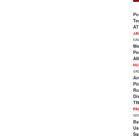
Po
Te
AT
JA
KAM
Me
Pe
AM
HU
SAB
An
Pi
Ru
Di
TN
PA
SEN
Ba
Ua
Sa