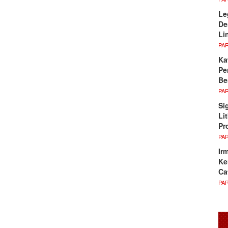
Le
De
Li
PA
Ka
Pe
Be
PA
Si
Li
Pr
PA
Ir
Ke
Ca
PA