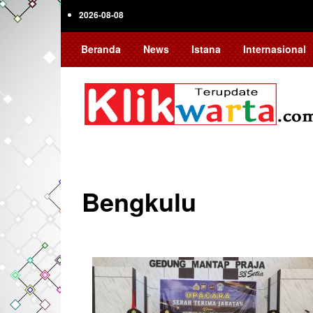
Skip
2026-08-08
to
main
Beranda
News
Istana
Internasional
content
Bengkulu
Pagination