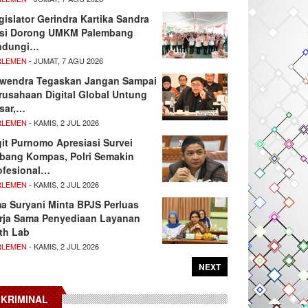
gislator Gerindra Kartika Sandra
si Dorong UMKM Palembang
ndungi…
RLEMEN
- JUMAT, 7 AGU 2026
wendra Tegaskan Jangan Sampai
rusahaan Digital Global Untung
sar,…
RLEMEN
- KAMIS, 2 JUL 2026
git Purnomo Apresiasi Survei
tbang Kompas, Polri Semakin
ofesional…
RLEMEN
- KAMIS, 2 JUL 2026
ma Suryani Minta BPJS Perluas
rja Sama Penyediaan Layanan
th Lab
RLEMEN
- KAMIS, 2 JUL 2026
NEXT
KRIMINAL