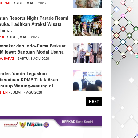
SIONAL
- SABTU, 8 AGU 2026
ntan Resorts Night Parade Resmi
buka, Hadirkan Atraksi Wisata
alam…
PRI
- SABTU, 8 AGU 2026
mnaker dan Indo-Rama Perkuat
M lewat Bantuan Modal Usaha
WA BARAT
- SABTU, 8 AGU 2026
ndes Yandri Tegaskan
beradaan KDMP Tidak Akan
nutup Warung-warung di…
NTEN
- JUMAT, 7 AGU 2026
NEXT