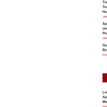
Tr
Te
Hu
JA
Ap
Je
Pe
JA
Gu
Be
POL
Le
Aj
M
PA