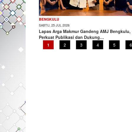
BENGKULU
SABTU, 25 JUL 2026
Lapas Arga Makmur Gandeng AMJ Bengkulu,
Perkuat Publikasi dan Dukung…
Current
1
Page
2
Page
3
Page
4
Page
5
P
6
page