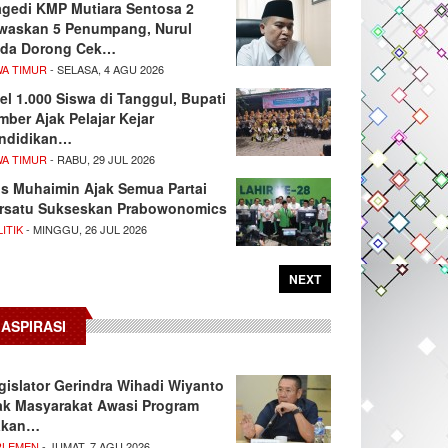
agedi KMP Mutiara Sentosa 2
waskan 5 Penumpang, Nurul
da Dorong Cek…
WA TIMUR
- SELASA, 4 AGU 2026
el 1.000 Siswa di Tanggul, Bupati
mber Ajak Pelajar Kejar
ndidikan…
WA TIMUR
- RABU, 29 JUL 2026
s Muhaimin Ajak Semua Partai
rsatu Sukseskan Prabowonomics
ITIK
- MINGGU, 26 JUL 2026
NEXT
ASPIRASI
gislator Gerindra Wihadi Wiyanto
ak Masyarakat Awasi Program
akan…
RLEMEN
- JUMAT, 7 AGU 2026