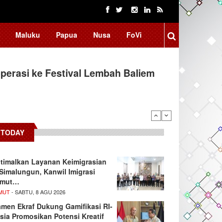
Maluku
Papua
Nusa
FoVi
erasi ke Festival Lembah Baliem
donesia, BRIN Fokus Kembangkan
TODAY
timalkan Layanan Keimigrasian
 Simalungun, Kanwil Imigrasi
umut…
MUT
- SABTU, 8 AGU 2026
men Ekraf Dukung Gamifikasi RI-
sia Promosikan Potensi Kreatif