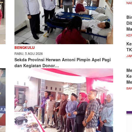
NA
Bi
Di
M
KE
Ke
BENGKULU
TK
RABU, 5 AGU 2026
JA
,
Sekda Provinsi Herwan Antoni Pimpin Apel Pagi
dan Kegiatan Donor…
Me
Ke
Me
BA