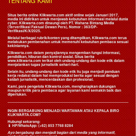
TENTANG KAMI
Situs berita online Klikwarta.com aktif online sejak Januari 2017,
media ini didirikan untuk menjawab kebutuhan informasi melalui dunia
cyber. Klikwarta.com dinaungi oleh
PT. Wahana Bintang Media
(Terverifikasi Faktual Dewan Pers)
, Nomor : 363/DP-
Verifikasi/K/X/2025.
Melalui berbagai rubrik/konten yang ditampilkan, Klikwarta.com terus
melakukan pembenahan untuk memenuhi kebutuhan pembaca sesuai
kekiniannya.
Klikwarta.com dalam penyajiannya mengemban fungsi informasi,
pendidikan, hiburan dan kontrol sosial. Situs berita
www.klikwarta.com terikat oleh undang-undang dan kode etik dalam
menjalankan tugas jurnalistik sehari-hari.
Selain itu, undang-undang dan kode etik itu juga menjadi panduan
kerja redaksi dalam hal memproduksi berita agar sesuai dengan
kaidah jurnalistik, mencerdaskan dan profesional.
Kami, para pengelola Klikwarta.com, mengharapkan dukungan
maupun kritik para pembaca agar layanan kami semakin baik dan
diperlukan.
INGIN BERGABUNG MENJADI WARTAWAN ATAU KEPALA BIRO
KLIKWARTA.COM?
Hubungi sekarang:
📱
HP/WhatsApp:
(+62) 853 7768 8284
Ayo bergabung dan menjadi bagian dari media yang informatif,