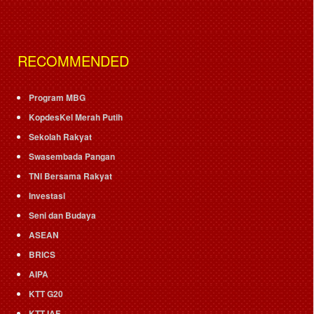
RECOMMENDED
Program MBG
KopdesKel Merah Putih
Sekolah Rakyat
Swasembada Pangan
TNI Bersama Rakyat
Investasi
Seni dan Budaya
ASEAN
BRICS
AIPA
KTT G20
KTT IAF