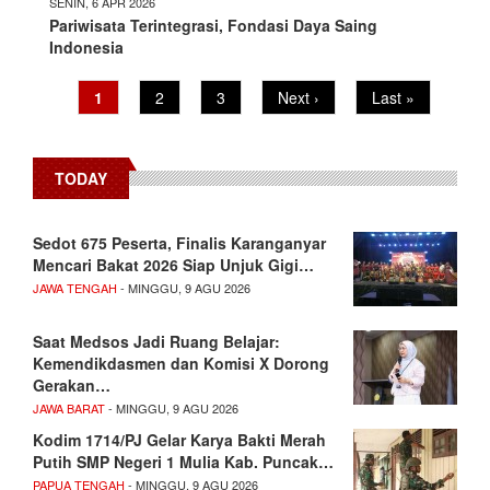
SENIN, 6 APR 2026
Pariwisata Terintegrasi, Fondasi Daya Saing
Indonesia
Pagination
Current
1
Page
2
Page
3
Next
Next ›
Last
Last »
page
page
page
TODAY
Sedot 675 Peserta, Finalis Karanganyar
Mencari Bakat 2026 Siap Unjuk Gigi…
JAWA TENGAH
- MINGGU, 9 AGU 2026
Saat Medsos Jadi Ruang Belajar:
Kemendikdasmen dan Komisi X Dorong
Gerakan…
JAWA BARAT
- MINGGU, 9 AGU 2026
Kodim 1714/PJ Gelar Karya Bakti Merah
Putih SMP Negeri 1 Mulia Kab. Puncak…
PAPUA TENGAH
- MINGGU, 9 AGU 2026