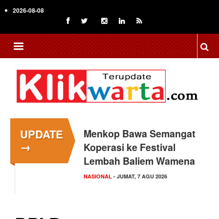
Skip
2026-08-08
to
main
content
UPDATE
Menkop Bawa Semangat
Tingkatkan Daya Saing
→
Koperasi ke Festival
Indonesia, BRIN Fokus
Lembah Baliem Wamena
Kembangkan Teknologi…
NASIONAL
NASIONAL
- JUMAT, 7 AGU 2026
- JUMAT, 7 AGU 2026