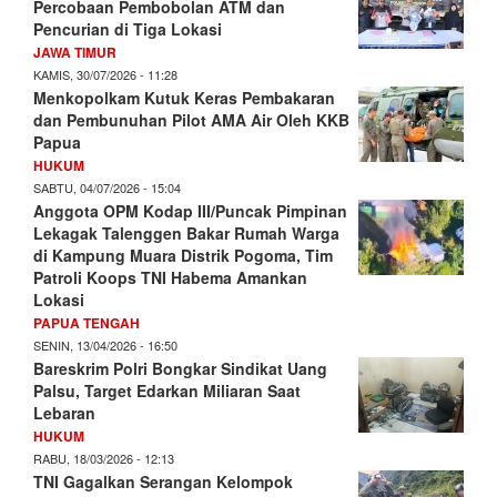
Percobaan Pembobolan ATM dan
Pencurian di Tiga Lokasi
JAWA TIMUR
KAMIS, 30/07/2026 - 11:28
Menkopolkam Kutuk Keras Pembakaran
dan Pembunuhan Pilot AMA Air Oleh KKB
Papua
HUKUM
SABTU, 04/07/2026 - 15:04
Anggota OPM Kodap III/Puncak Pimpinan
Lekagak Talenggen Bakar Rumah Warga
di Kampung Muara Distrik Pogoma, Tim
Patroli Koops TNI Habema Amankan
Lokasi
PAPUA TENGAH
SENIN, 13/04/2026 - 16:50
Bareskrim Polri Bongkar Sindikat Uang
Palsu, Target Edarkan Miliaran Saat
Lebaran
HUKUM
RABU, 18/03/2026 - 12:13
TNI Gagalkan Serangan Kelompok