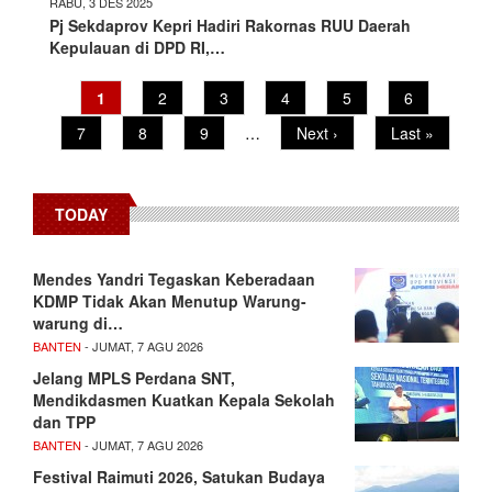
RABU, 3 DES 2025
Pj Sekdaprov Kepri Hadiri Rakornas RUU Daerah
Kepulauan di DPD RI,…
Pagination
Current
1
Page
2
Page
3
Page
4
Page
5
Page
6
page
Page
7
Page
8
Page
9
…
Next
Next ›
Last
Last »
page
page
TODAY
Mendes Yandri Tegaskan Keberadaan
KDMP Tidak Akan Menutup Warung-
warung di…
BANTEN
- JUMAT, 7 AGU 2026
Jelang MPLS Perdana SNT,
Mendikdasmen Kuatkan Kepala Sekolah
dan TPP
BANTEN
- JUMAT, 7 AGU 2026
Festival Raimuti 2026, Satukan Budaya