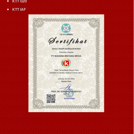
KTT G20
KTT IAF