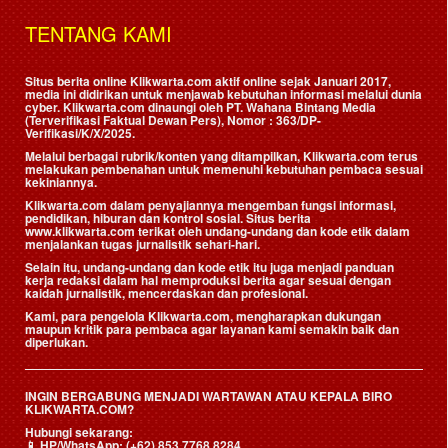
TENTANG KAMI
Situs berita online Klikwarta.com aktif online sejak Januari 2017,
media ini didirikan untuk menjawab kebutuhan informasi melalui dunia
cyber. Klikwarta.com dinaungi oleh
PT. Wahana Bintang Media
(Terverifikasi Faktual Dewan Pers)
, Nomor : 363/DP-
Verifikasi/K/X/2025.
Melalui berbagai rubrik/konten yang ditampilkan, Klikwarta.com terus
melakukan pembenahan untuk memenuhi kebutuhan pembaca sesuai
kekiniannya.
Klikwarta.com dalam penyajiannya mengemban fungsi informasi,
pendidikan, hiburan dan kontrol sosial. Situs berita
www.klikwarta.com terikat oleh undang-undang dan kode etik dalam
menjalankan tugas jurnalistik sehari-hari.
Selain itu, undang-undang dan kode etik itu juga menjadi panduan
kerja redaksi dalam hal memproduksi berita agar sesuai dengan
kaidah jurnalistik, mencerdaskan dan profesional.
Kami, para pengelola Klikwarta.com, mengharapkan dukungan
maupun kritik para pembaca agar layanan kami semakin baik dan
diperlukan.
INGIN BERGABUNG MENJADI WARTAWAN ATAU KEPALA BIRO
KLIKWARTA.COM?
Hubungi sekarang:
📱
HP/WhatsApp:
(+62) 853 7768 8284