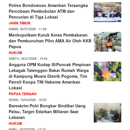
Polres Bondowoso Amankan Tersangka
Percobaan Pembobolan ATM dan
Pencurian di Tiga Lokasi
JAWA TIMUR
KAMIS, 30/07/2026 - 11:28
Menkopolkam Kutuk Keras Pembakaran
dan Pembunuhan Pilot AMA Air Oleh KKB
Papua
HUKUM
SABTU, 04/07/2026 - 15:04
Anggota OPM Kodap III/Puncak Pimpinan
Lekagak Talenggen Bakar Rumah Warga
di Kampung Muara Distrik Pogoma, Tim
Patroli Koops TNI Habema Amankan
Lokasi
PAPUA TENGAH
SENIN, 13/04/2026 - 16:50
Bareskrim Polri Bongkar Sindikat Uang
Palsu, Target Edarkan Miliaran Saat
Lebaran
HUKUM
RABU, 18/03/2026 - 12:13