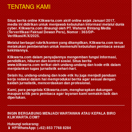
TENTANG KAMI
Situs berita online Klikwarta.com aktif online sejak Januari 2017,
media ini didirikan untuk menjawab kebutuhan informasi melalui dunia
cyber. Klikwarta.com dinaungi oleh
PT. Wahana Bintang Media
(Terverifikasi Faktual Dewan Pers)
, Nomor : 363/DP-
Verifikasi/K/X/2025.
Melalui berbagai rubrik/konten yang ditampilkan, Klikwarta.com terus
melakukan pembenahan untuk memenuhi kebutuhan pembaca sesuai
kekiniannya.
Klikwarta.com dalam penyajiannya mengemban fungsi informasi,
pendidikan, hiburan dan kontrol sosial. Situs berita
www.klikwarta.com terikat oleh undang-undang dan kode etik dalam
menjalankan tugas jurnalistik sehari-hari.
Selain itu, undang-undang dan kode etik itu juga menjadi panduan
kerja redaksi dalam hal memproduksi berita agar sesuai dengan
kaidah jurnalistik, mencerdaskan dan profesional.
Kami, para pengelola Klikwarta.com, mengharapkan dukungan
maupun kritik para pembaca agar layanan kami semakin baik dan
diperlukan.
INGIN BERGABUNG MENJADI WARTAWAN ATAU KEPALA BIRO
KLIKWARTA.COM?
Hubungi sekarang:
📱
HP/WhatsApp:
(+62) 853 7768 8284