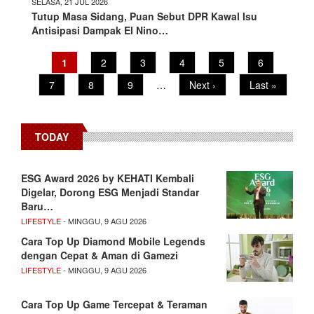
SELASA, 21 JUL 2026
Tutup Masa Sidang, Puan Sebut DPR Kawal Isu
Antisipasi Dampak El Nino…
Pagination
Current
1
Page
2
Page
3
Page
4
Page
5
Page
6
page
Page
7
Page
8
Page
9
…
Next
Next ›
Last
Last »
page
page
TODAY
ESG Award 2026 by KEHATI Kembali
Digelar, Dorong ESG Menjadi Standar
Baru…
LIFESTYLE
- MINGGU, 9 AGU 2026
Cara Top Up Diamond Mobile Legends
dengan Cepat & Aman di Gamezi
LIFESTYLE
- MINGGU, 9 AGU 2026
Cara Top Up Game Tercepat & Teraman