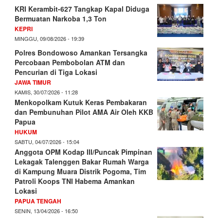
KRI Kerambit-627 Tangkap Kapal Diduga
Bermuatan Narkoba 1,3 Ton
KEPRI
MINGGU, 09/08/2026 - 19:39
Polres Bondowoso Amankan Tersangka
Percobaan Pembobolan ATM dan
Pencurian di Tiga Lokasi
JAWA TIMUR
KAMIS, 30/07/2026 - 11:28
Menkopolkam Kutuk Keras Pembakaran
dan Pembunuhan Pilot AMA Air Oleh KKB
Papua
HUKUM
SABTU, 04/07/2026 - 15:04
Anggota OPM Kodap III/Puncak Pimpinan
Lekagak Talenggen Bakar Rumah Warga
di Kampung Muara Distrik Pogoma, Tim
Patroli Koops TNI Habema Amankan
Lokasi
PAPUA TENGAH
SENIN, 13/04/2026 - 16:50