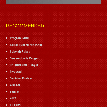
RECOMMENDED
Program MBG
KopdesKel Merah Putih
Sekolah Rakyat
Swasembada Pangan
TNI Bersama Rakyat
Investasi
Seni dan Budaya
ASEAN
BRICS
AIPA
KTT G20