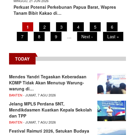
MINGGU, 21 JUN 2026
Perkuat Potensi Perkebunan Papua Barat, Wapres
Tanam Bibit Kakao di…
Pagination
Current
1
Page
2
Page
3
Page
4
Page
5
Page
6
page
Page
7
Page
8
Page
9
…
Next
Next ›
Last
Last »
page
page
TODAY
Mendes Yandri Tegaskan Keberadaan
KDMP Tidak Akan Menutup Warung-
warung di…
BANTEN
- JUMAT, 7 AGU 2026
Jelang MPLS Perdana SNT,
Mendikdasmen Kuatkan Kepala Sekolah
dan TPP
BANTEN
- JUMAT, 7 AGU 2026
Festival Raimuti 2026, Satukan Budaya