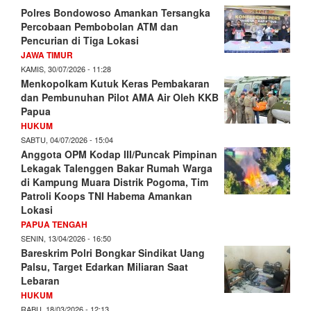
Polres Bondowoso Amankan Tersangka
Percobaan Pembobolan ATM dan
Pencurian di Tiga Lokasi
JAWA TIMUR
KAMIS, 30/07/2026 - 11:28
Menkopolkam Kutuk Keras Pembakaran
dan Pembunuhan Pilot AMA Air Oleh KKB
Papua
HUKUM
SABTU, 04/07/2026 - 15:04
Anggota OPM Kodap III/Puncak Pimpinan
Lekagak Talenggen Bakar Rumah Warga
di Kampung Muara Distrik Pogoma, Tim
Patroli Koops TNI Habema Amankan
Lokasi
PAPUA TENGAH
SENIN, 13/04/2026 - 16:50
Bareskrim Polri Bongkar Sindikat Uang
Palsu, Target Edarkan Miliaran Saat
Lebaran
HUKUM
RABU, 18/03/2026 - 12:13