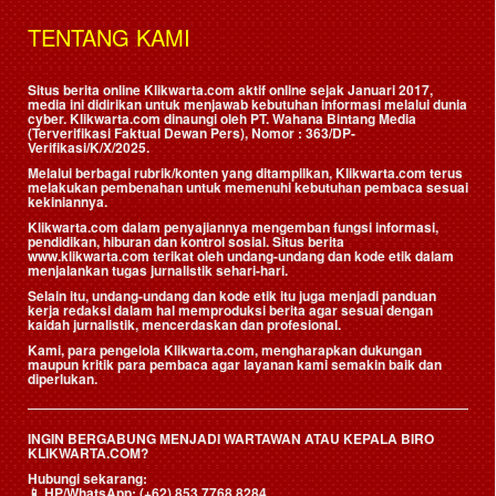
TENTANG KAMI
Situs berita online Klikwarta.com aktif online sejak Januari 2017,
media ini didirikan untuk menjawab kebutuhan informasi melalui dunia
cyber. Klikwarta.com dinaungi oleh
PT. Wahana Bintang Media
(Terverifikasi Faktual Dewan Pers)
, Nomor : 363/DP-
Verifikasi/K/X/2025.
Melalui berbagai rubrik/konten yang ditampilkan, Klikwarta.com terus
melakukan pembenahan untuk memenuhi kebutuhan pembaca sesuai
kekiniannya.
Klikwarta.com dalam penyajiannya mengemban fungsi informasi,
pendidikan, hiburan dan kontrol sosial. Situs berita
www.klikwarta.com terikat oleh undang-undang dan kode etik dalam
menjalankan tugas jurnalistik sehari-hari.
Selain itu, undang-undang dan kode etik itu juga menjadi panduan
kerja redaksi dalam hal memproduksi berita agar sesuai dengan
kaidah jurnalistik, mencerdaskan dan profesional.
Kami, para pengelola Klikwarta.com, mengharapkan dukungan
maupun kritik para pembaca agar layanan kami semakin baik dan
diperlukan.
INGIN BERGABUNG MENJADI WARTAWAN ATAU KEPALA BIRO
KLIKWARTA.COM?
Hubungi sekarang:
📱
HP/WhatsApp:
(+62) 853 7768 8284