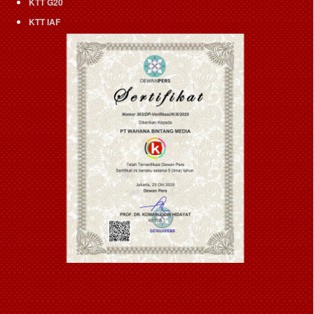
KTT G20
KTT IAF