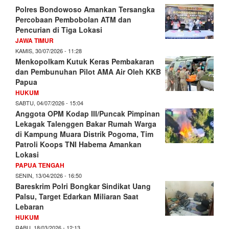
Polres Bondowoso Amankan Tersangka
Percobaan Pembobolan ATM dan
Pencurian di Tiga Lokasi
JAWA TIMUR
KAMIS, 30/07/2026 - 11:28
Menkopolkam Kutuk Keras Pembakaran
dan Pembunuhan Pilot AMA Air Oleh KKB
Papua
HUKUM
SABTU, 04/07/2026 - 15:04
Anggota OPM Kodap III/Puncak Pimpinan
Lekagak Talenggen Bakar Rumah Warga
di Kampung Muara Distrik Pogoma, Tim
Patroli Koops TNI Habema Amankan
Lokasi
PAPUA TENGAH
SENIN, 13/04/2026 - 16:50
Bareskrim Polri Bongkar Sindikat Uang
Palsu, Target Edarkan Miliaran Saat
Lebaran
HUKUM
RABU, 18/03/2026 - 12:13