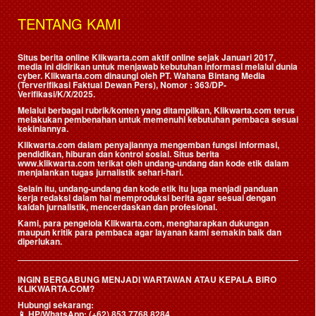
TENTANG KAMI
Situs berita online Klikwarta.com aktif online sejak Januari 2017,
media ini didirikan untuk menjawab kebutuhan informasi melalui dunia
cyber. Klikwarta.com dinaungi oleh
PT. Wahana Bintang Media
(Terverifikasi Faktual Dewan Pers)
, Nomor : 363/DP-
Verifikasi/K/X/2025.
Melalui berbagai rubrik/konten yang ditampilkan, Klikwarta.com terus
melakukan pembenahan untuk memenuhi kebutuhan pembaca sesuai
kekiniannya.
Klikwarta.com dalam penyajiannya mengemban fungsi informasi,
pendidikan, hiburan dan kontrol sosial. Situs berita
www.klikwarta.com terikat oleh undang-undang dan kode etik dalam
menjalankan tugas jurnalistik sehari-hari.
Selain itu, undang-undang dan kode etik itu juga menjadi panduan
kerja redaksi dalam hal memproduksi berita agar sesuai dengan
kaidah jurnalistik, mencerdaskan dan profesional.
Kami, para pengelola Klikwarta.com, mengharapkan dukungan
maupun kritik para pembaca agar layanan kami semakin baik dan
diperlukan.
INGIN BERGABUNG MENJADI WARTAWAN ATAU KEPALA BIRO
KLIKWARTA.COM?
Hubungi sekarang:
📱
HP/WhatsApp:
(+62) 853 7768 8284