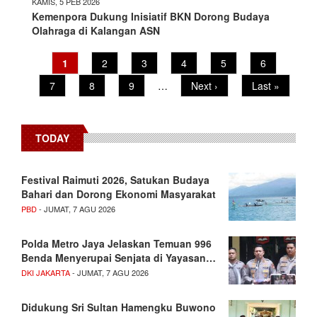
KAMIS, 5 PEB 2026
Kemenpora Dukung Inisiatif BKN Dorong Budaya
Olahraga di Kalangan ASN
Pagination
Current
1
Page
2
Page
3
Page
4
Page
5
Page
6
page
Page
7
Page
8
Page
9
…
Next
Next ›
Last
Last »
page
page
TODAY
Festival Raimuti 2026, Satukan Budaya
Bahari dan Dorong Ekonomi Masyarakat
PBD
- JUMAT, 7 AGU 2026
Polda Metro Jaya Jelaskan Temuan 996
Benda Menyerupai Senjata di Yayasan…
DKI JAKARTA
- JUMAT, 7 AGU 2026
Didukung Sri Sultan Hamengku Buwono