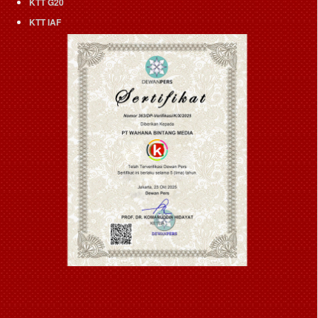
KTT G20
KTT IAF