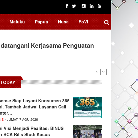
Maluku
Papua
Nusa
FoVi
ndatangani Kerjasama Penguatan
TODAY
sense Siap Layani Konsumen 365
ri, Tambah Jadwal Layanan Call
nter…
IS
- JUMAT, 7 AGU 2026
ri Visi Menjadi Realitas: BINUS
n BCA Rilis Studi Kasus