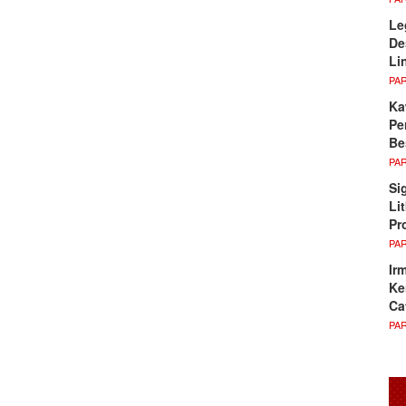
Le
De
Li
PA
Ka
Pe
Be
PA
Si
Li
Pr
PA
Ir
Ke
Ca
PA