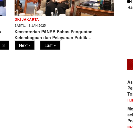
Ra
DKI JAKARTA
SABTU, 18 JAN 2025
s
Kementerian PANRB Bahas Penguatan
Kelembagaan dan Pelayanan Publik…
Page
3
Next
Next ›
Last
Last »
page
page
As
Pe
To
HU
Me
se
Pe
NA