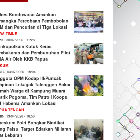
lres Bondowoso Amankan
rsangka Percobaan Pembobolan
M dan Pencurian di Tiga Lokasi
WA TIMUR
IS, 30/07/2026 - 11:28
nkopolkam Kutuk Keras
mbakaran dan Pembunuhan Pilot
A Air Oleh KKB Papua
KUM
TU, 04/07/2026 - 15:04
ggota OPM Kodap III/Puncak
mpinan Lekagak Talenggen Bakar
mah Warga di Kampung Muara
strik Pogoma, Tim Patroli Koops
I Habema Amankan Lokasi
PUA TENGAH
IN, 13/04/2026 - 16:50
reskrim Polri Bongkar Sindikat
ng Palsu, Target Edarkan Miliaran
at Lebaran