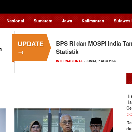
Nasional
Sumatera
Jawa
Kalimantan
Sulawesi
UPDATE
BPS RI dan MOSPI India Ta
→
Statistik
INTERNASIONAL
- JUMAT, 7 AGU 2026
Hi
Ha
Ce
EKB
Da
da