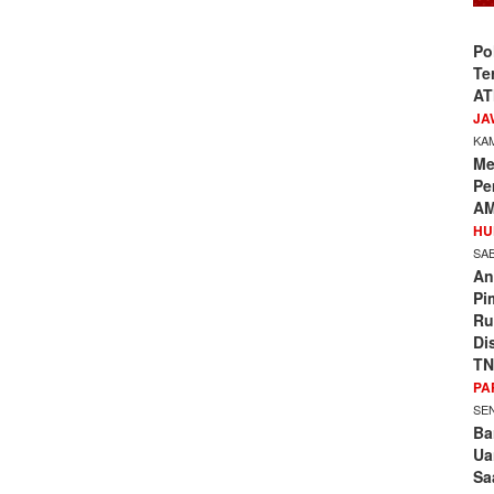
Po
Te
AT
JA
KAM
Me
Pe
AM
HU
SAB
An
Pi
Ru
Di
TN
PA
SEN
Ba
Ua
Sa