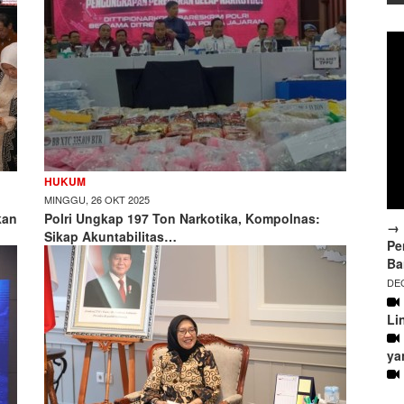
HUKUM
MINGGU, 26 OKT 2025
kan
Polri Ungkap 197 Ton Narkotika, Kompolnas:
→ 
Sikap Akuntabilitas…
Pe
Ba
DEC
Li
ya