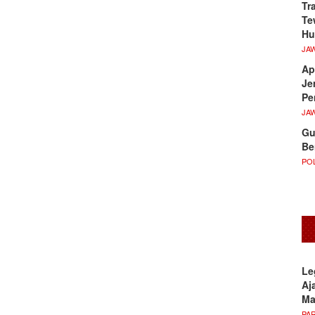
Tr
Te
Hu
JA
Ap
Je
Pe
JA
Gu
Be
POL
Le
Aj
M
PA