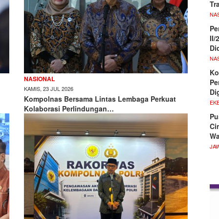
Tr
NA
Pe
II
Di
NA
Ko
NASIONAL
Pe
KAMIS, 23 JUL 2026
Di
Kompolnas Bersama Lintas Lembaga Perkuat
EKB
Kolaborasi Perlindungan…
Pu
Ci
Wa
JA