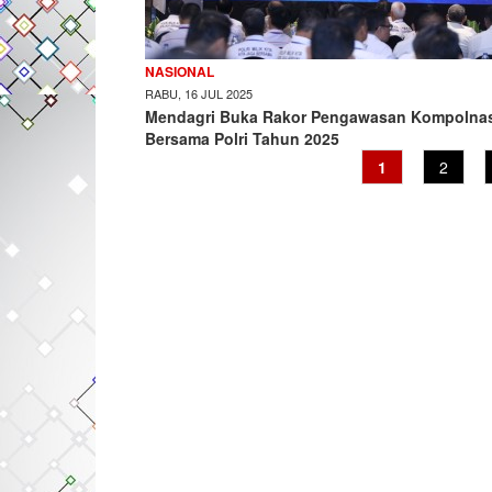
NASIONAL
RABU, 16 JUL 2025
Mendagri Buka Rakor Pengawasan Kompolna
Bersama Polri Tahun 2025
Current
1
Page
2
page