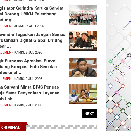
gislator Gerindra Kartika Sandra
si Dorong UMKM Palembang
ndungi…
RLEMEN
- JUMAT, 7 AGU 2026
wendra Tegaskan Jangan Sampai
rusahaan Digital Global Untung
sar,…
RLEMEN
- KAMIS, 2 JUL 2026
git Purnomo Apresiasi Survei
tbang Kompas, Polri Semakin
ofesional…
RLEMEN
- KAMIS, 2 JUL 2026
ma Suryani Minta BPJS Perluas
rja Sama Penyediaan Layanan
th Lab
RLEMEN
- KAMIS, 2 JUL 2026
NEXT
KRIMINAL