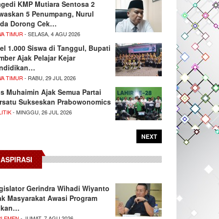
agedi KMP Mutiara Sentosa 2
waskan 5 Penumpang, Nurul
da Dorong Cek…
WA TIMUR
- SELASA, 4 AGU 2026
el 1.000 Siswa di Tanggul, Bupati
mber Ajak Pelajar Kejar
ndidikan…
WA TIMUR
- RABU, 29 JUL 2026
s Muhaimin Ajak Semua Partai
rsatu Sukseskan Prabowonomics
ITIK
- MINGGU, 26 JUL 2026
NEXT
ASPIRASI
gislator Gerindra Wihadi Wiyanto
ak Masyarakat Awasi Program
akan…
RLEMEN
- JUMAT, 7 AGU 2026