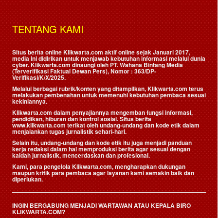
TENTANG KAMI
Situs berita online Klikwarta.com aktif online sejak Januari 2017,
media ini didirikan untuk menjawab kebutuhan informasi melalui dunia
cyber. Klikwarta.com dinaungi oleh
PT. Wahana Bintang Media
(Terverifikasi Faktual Dewan Pers)
, Nomor : 363/DP-
Verifikasi/K/X/2025.
Melalui berbagai rubrik/konten yang ditampilkan, Klikwarta.com terus
melakukan pembenahan untuk memenuhi kebutuhan pembaca sesuai
kekiniannya.
Klikwarta.com dalam penyajiannya mengemban fungsi informasi,
pendidikan, hiburan dan kontrol sosial. Situs berita
www.klikwarta.com terikat oleh undang-undang dan kode etik dalam
menjalankan tugas jurnalistik sehari-hari.
Selain itu, undang-undang dan kode etik itu juga menjadi panduan
kerja redaksi dalam hal memproduksi berita agar sesuai dengan
kaidah jurnalistik, mencerdaskan dan profesional.
Kami, para pengelola Klikwarta.com, mengharapkan dukungan
maupun kritik para pembaca agar layanan kami semakin baik dan
diperlukan.
INGIN BERGABUNG MENJADI WARTAWAN ATAU KEPALA BIRO
KLIKWARTA.COM?