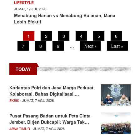
LIFESTYLE
JUMAT, 17 JUL 2026
Menabung Harian vs Menabung Bulanan, Mana
Lebih Efektif
Pagination
Current
1
Page
2
Page
3
Page
4
Page
5
Page
6
page
Page
7
Page
8
Page
9
…
Next
Next ›
Last
Last »
page
page
TODAY
Korlantas Polri dan Jasa Marga Perkuat
Kolaborasi, Bahas Digitalisasi,…
EKBIS
- JUMAT, 7 AGU 2026
Pusat Pasang Badan untuk Peta Cinta
Jember, Dirjen Dukcapil: Warga Tak…
JAWA TIMUR
- JUMAT, 7 AGU 2026