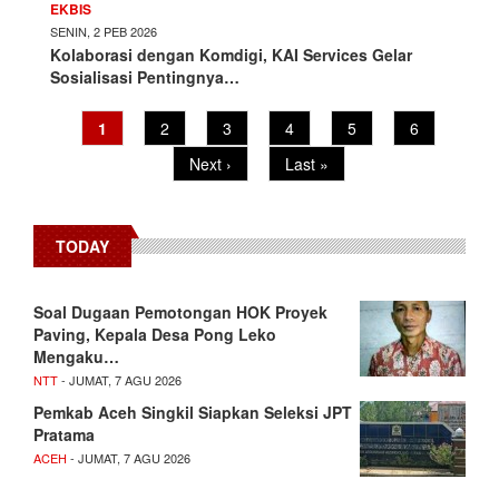
EKBIS
SENIN, 2 PEB 2026
Kolaborasi dengan Komdigi, KAI Services Gelar
Sosialisasi Pentingnya…
Pagination
Current
1
Page
2
Page
3
Page
4
Page
5
Page
6
page
Next
Next ›
Last
Last »
page
page
TODAY
​Soal Dugaan Pemotongan HOK Proyek
Paving, Kepala Desa Pong Leko
Mengaku…
NTT
- JUMAT, 7 AGU 2026
Pemkab Aceh Singkil Siapkan Seleksi JPT
Pratama
ACEH
- JUMAT, 7 AGU 2026