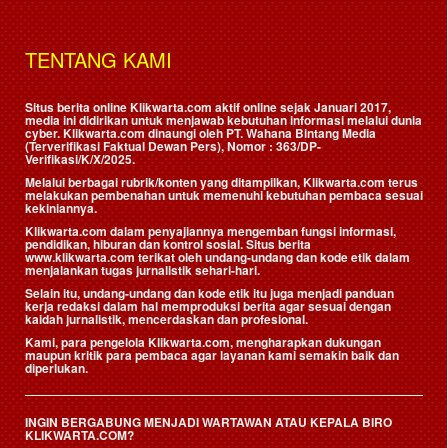
TENTANG KAMI
Situs berita online Klikwarta.com aktif online sejak Januari 2017,
media ini didirikan untuk menjawab kebutuhan informasi melalui dunia
cyber. Klikwarta.com dinaungi oleh
PT. Wahana Bintang Media
(Terverifikasi Faktual Dewan Pers)
, Nomor : 363/DP-
Verifikasi/K/X/2025.
Melalui berbagai rubrik/konten yang ditampilkan, Klikwarta.com terus
melakukan pembenahan untuk memenuhi kebutuhan pembaca sesuai
kekiniannya.
Klikwarta.com dalam penyajiannya mengemban fungsi informasi,
pendidikan, hiburan dan kontrol sosial. Situs berita
www.klikwarta.com terikat oleh undang-undang dan kode etik dalam
menjalankan tugas jurnalistik sehari-hari.
Selain itu, undang-undang dan kode etik itu juga menjadi panduan
kerja redaksi dalam hal memproduksi berita agar sesuai dengan
kaidah jurnalistik, mencerdaskan dan profesional.
Kami, para pengelola Klikwarta.com, mengharapkan dukungan
maupun kritik para pembaca agar layanan kami semakin baik dan
diperlukan.
INGIN BERGABUNG MENJADI WARTAWAN ATAU KEPALA BIRO
KLIKWARTA.COM?