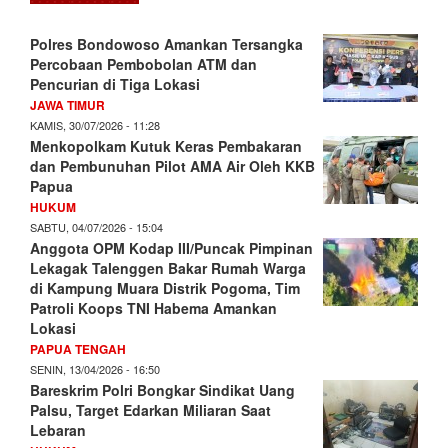
Polres Bondowoso Amankan Tersangka
Percobaan Pembobolan ATM dan
Pencurian di Tiga Lokasi
JAWA TIMUR
KAMIS, 30/07/2026 - 11:28
Menkopolkam Kutuk Keras Pembakaran
dan Pembunuhan Pilot AMA Air Oleh KKB
Papua
HUKUM
SABTU, 04/07/2026 - 15:04
Anggota OPM Kodap III/Puncak Pimpinan
Lekagak Talenggen Bakar Rumah Warga
di Kampung Muara Distrik Pogoma, Tim
Patroli Koops TNI Habema Amankan
Lokasi
PAPUA TENGAH
SENIN, 13/04/2026 - 16:50
Bareskrim Polri Bongkar Sindikat Uang
Palsu, Target Edarkan Miliaran Saat
Lebaran