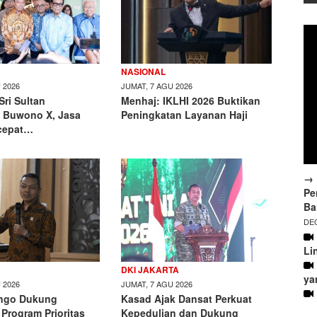
NASIONAL
 2026
JUMAT, 7 AGU 2026
ri Sultan
Menhaj: IKLHI 2026 Buktikan
 Buwono X, Jasa
Peningkatan Layanan Haji
cepat…
→ 
Pe
Ba
DEC
Li
DKI JAKARTA
ya
 2026
JUMAT, 7 AGU 2026
ngo Dukung
Kasad Ajak Dansat Perkuat
 Program Prioritas
Kepedulian dan Dukung