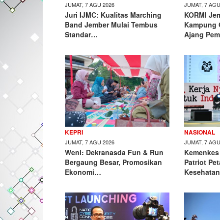
JUMAT, 7 AGU 2026
JUMAT, 7 AGU
Juri IJMC: Kualitas Marching
KORMI Jem
Band Jember Mulai Tembus
Kampung O
Standar…
Ajang Pe
KEPRI
NASIONAL
JUMAT, 7 AGU 2026
JUMAT, 7 AGU
Weni: Dekranasda Fun & Run
Kemenkes 
Bergaung Besar, Promosikan
Patriot Pe
Ekonomi…
Kesehatan