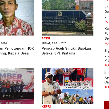
Le
De
Li
PA
Ka
Pe
Be
ACEH
 2026
JUMAT, 7 AGU 2026
PA
aan Pemotongan HOK
Pemkab Aceh Singkil Siapkan
Si
ving, Kepala Desa
Seleksi JPT Pratama
Li
o…
Pr
PA
Ir
Ke
Ca
PA
R
KEPRI