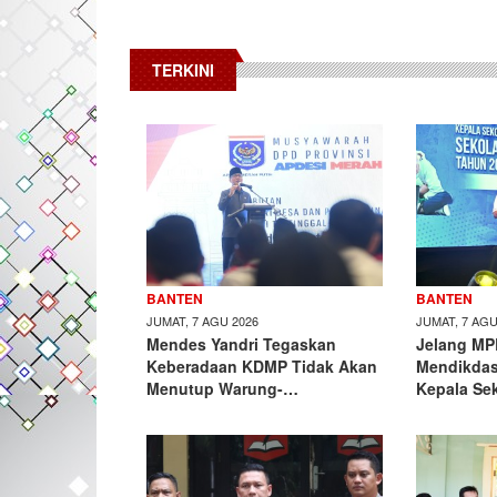
TERKINI
BANTEN
BANTEN
JUMAT, 7 AGU 2026
JUMAT, 7 AGU
Mendes Yandri Tegaskan
Jelang MP
Keberadaan KDMP Tidak Akan
Mendikda
Menutup Warung-…
Kepala Se