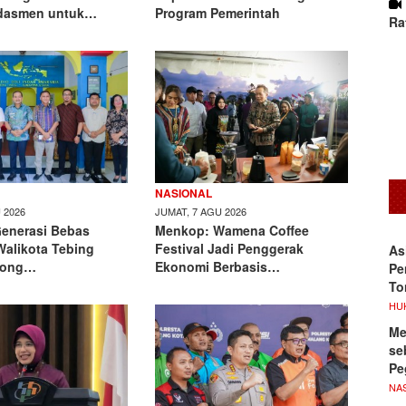
dasmen untuk…
Program Pemerintah
Ra
NASIONAL
 2026
JUMAT, 7 AGU 2026
Generasi Bebas
Menkop: Wamena Coffee
Walikota Tebing
Festival Jadi Penggerak
As
rong…
Ekonomi Berbasis…
Pe
To
HU
Me
se
Pe
NA