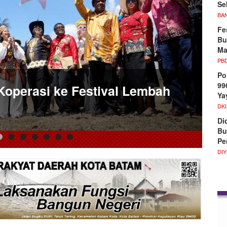
Se
BA
Fe
Bu
Ma
PB
Po
99
operasi ke Festival Lembah
Ya
DKI
Di
Bu
Pe
DIY