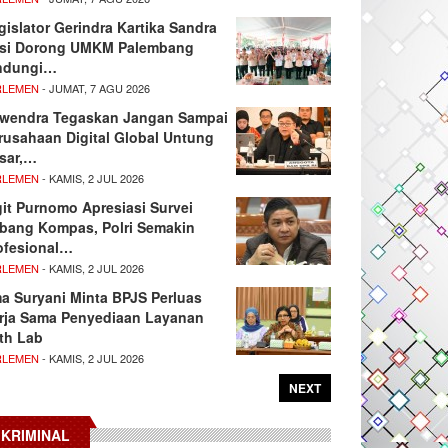
gislator Gerindra Kartika Sandra
si Dorong UMKM Palembang
ndungi…
RLEMEN
- JUMAT, 7 AGU 2026
wendra Tegaskan Jangan Sampai
rusahaan Digital Global Untung
sar,…
RLEMEN
- KAMIS, 2 JUL 2026
git Purnomo Apresiasi Survei
tbang Kompas, Polri Semakin
ofesional…
RLEMEN
- KAMIS, 2 JUL 2026
ma Suryani Minta BPJS Perluas
rja Sama Penyediaan Layanan
th Lab
RLEMEN
- KAMIS, 2 JUL 2026
NEXT
KRIMINAL