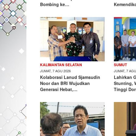
Bombing ke…
Kemendik
KALIMANTAN SELATAN
SUMUT
JUMAT, 7 AGU 2026
JUMAT, 7 AGU
Kolaborasi Lanud Sjamsudin
Lahirkan 
Noor dan BRI Wujudkan
Stunting, 
Generasi Hebat,…
Tinggi Do