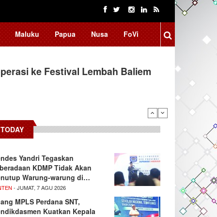
Maluku
Papua
Nusa
FoVi
erasi ke Festival Lembah Baliem
donesia, BRIN Fokus Kembangkan
TODAY
ndes Yandri Tegaskan
beradaan KDMP Tidak Akan
nutup Warung-warung di…
NTEN
- JUMAT, 7 AGU 2026
lang MPLS Perdana SNT,
ndikdasmen Kuatkan Kepala