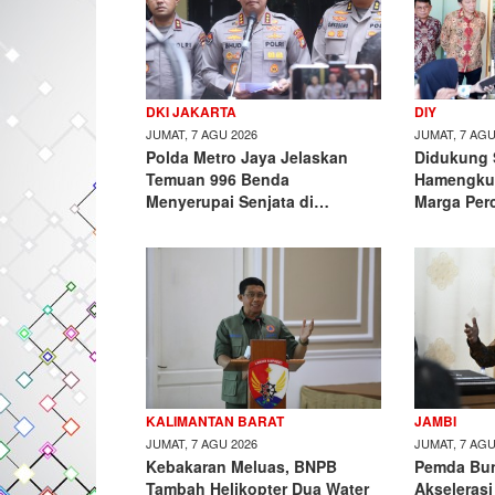
DKI JAKARTA
DIY
JUMAT, 7 AGU 2026
JUMAT, 7 AGU
Polda Metro Jaya Jelaskan
Didukung S
Temuan 996 Benda
Hamengku
Menyerupai Senjata di…
Marga Per
KALIMANTAN BARAT
JAMBI
JUMAT, 7 AGU 2026
JUMAT, 7 AGU
Kebakaran Meluas, BNPB
Pemda Bu
Tambah Helikopter Dua Water
Akselerasi