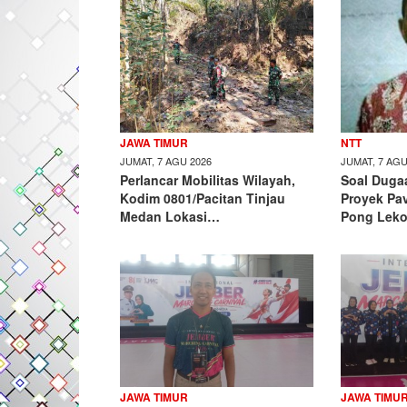
JAWA TIMUR
NTT
JUMAT, 7 AGU 2026
JUMAT, 7 AGU
Perlancar Mobilitas Wilayah,
​Soal Dug
Kodim 0801/Pacitan Tinjau
Proyek Pa
Medan Lokasi…
Pong Lek
JAWA TIMUR
JAWA TIMU