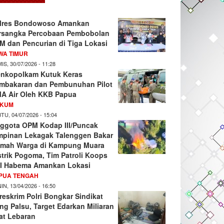
lres Bondowoso Amankan
rsangka Percobaan Pembobolan
M dan Pencurian di Tiga Lokasi
WA TIMUR
IS, 30/07/2026 - 11:28
nkopolkam Kutuk Keras
mbakaran dan Pembunuhan Pilot
A Air Oleh KKB Papua
KUM
TU, 04/07/2026 - 15:04
ggota OPM Kodap III/Puncak
mpinan Lekagak Talenggen Bakar
mah Warga di Kampung Muara
strik Pogoma, Tim Patroli Koops
I Habema Amankan Lokasi
PUA TENGAH
IN, 13/04/2026 - 16:50
reskrim Polri Bongkar Sindikat
ng Palsu, Target Edarkan Miliaran
at Lebaran