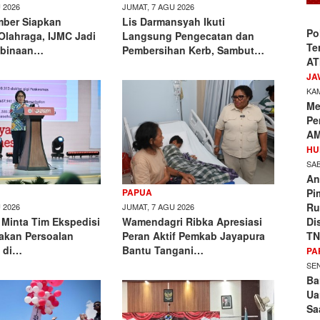
 2026
JUMAT, 7 AGU 2026
ber Siapkan
Lis Darmansyah Ikuti
Po
lahraga, IJMC Jadi
Langsung Pengecatan dan
Te
mbinaan…
Pembersihan Kerb, Sambut…
AT
JA
KAM
Me
Pe
AM
HU
SAB
An
Pi
PAPUA
Ru
 2026
JUMAT, 7 AGU 2026
Di
Minta Tim Ekspedisi
Wamendagri Ribka Apresiasi
TN
takan Persoalan
Peran Aktif Pemkab Jayapura
 di…
Bantu Tangani…
PA
SEN
Ba
Ua
Sa