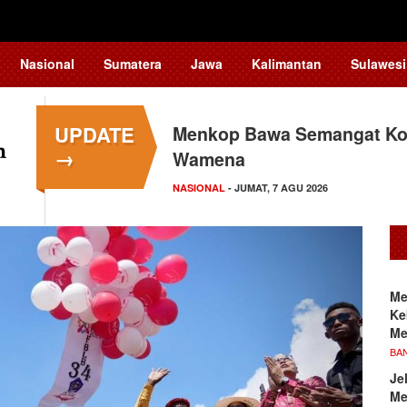
Nasional
Sumatera
Jawa
Kalimantan
Sulawesi
UPDATE
Menkop Bawa Semangat Kop
Tingkatkan Daya Saing In
→
Wamena
Teknologi…
NASIONAL
NASIONAL
- JUMAT, 7 AGU 2026
- JUMAT, 7 AGU 2026
Me
Ke
Me
BA
Je
Me