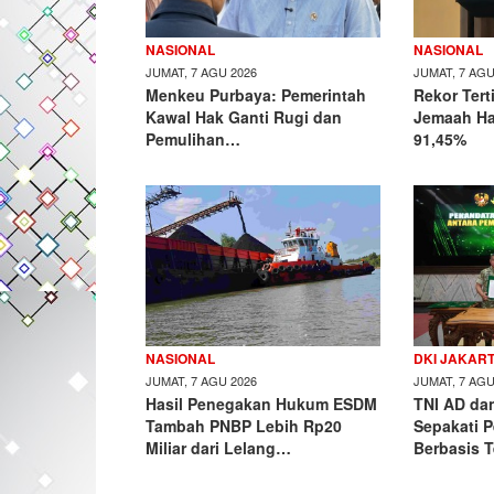
NASIONAL
NASIONAL
JUMAT, 7 AGU 2026
JUMAT, 7 AGU
Menkeu Purbaya: Pemerintah
Rekor Ter
Kawal Hak Ganti Rugi dan
Jemaah Haj
Pemulihan…
91,45%
NASIONAL
DKI JAKAR
JUMAT, 7 AGU 2026
JUMAT, 7 AGU
Hasil Penegakan Hukum ESDM
TNI AD da
Tambah PNBP Lebih Rp20
Sepakati 
Miliar dari Lelang…
Berbasis 