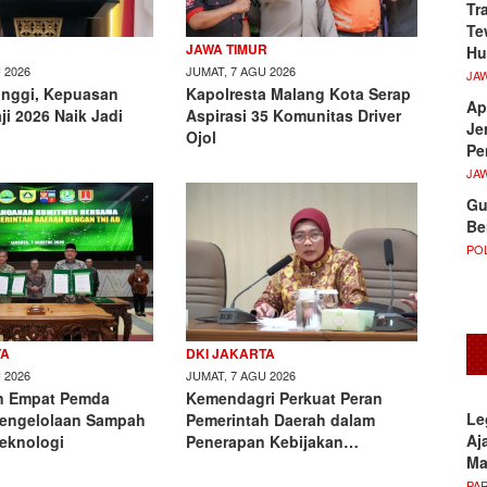
Tr
Te
JAWA TIMUR
Hu
 2026
JUMAT, 7 AGU 2026
JA
tinggi, Kepuasan
Kapolresta Malang Kota Serap
Ap
i 2026 Naik Jadi
Aspirasi 35 Komunitas Driver
Je
Ojol
Pe
JA
Gu
Be
POL
TA
DKI JAKARTA
 2026
JUMAT, 7 AGU 2026
n Empat Pemda
Kemendagri Perkuat Peran
Le
Pengelolaan Sampah
Pemerintah Daerah dalam
Aj
Teknologi
Penerapan Kebijakan…
M
PA