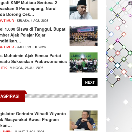
agedi KMP Mutiara Sentosa 2
waskan 5 Penumpang, Nurul
da Dorong Cek…
WA TIMUR
- SELASA, 4 AGU 2026
el 1.000 Siswa di Tanggul, Bupati
mber Ajak Pelajar Kejar
ndidikan…
WA TIMUR
- RABU, 29 JUL 2026
s Muhaimin Ajak Semua Partai
rsatu Sukseskan Prabowonomics
ITIK
- MINGGU, 26 JUL 2026
NEXT
ASPIRASI
gislator Gerindra Wihadi Wiyanto
ak Masyarakat Awasi Program
akan…
RLEMEN
- JUMAT, 7 AGU 2026