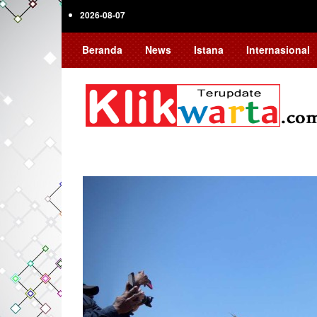
Skip
2026-08-07
to
main
Beranda
News
Istana
Internasional
content