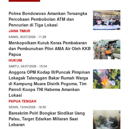
Polres Bondowoso Amankan Tersangka
Percobaan Pembobolan ATM dan
Pencurian di Tiga Lokasi
JAWA TIMUR
KAMIS, 30/07/2026 - 11:28
Menkopolkam Kutuk Keras Pembakaran
dan Pembunuhan Pilot AMA Air Oleh KKB
Papua
HUKUM
SABTU, 04/07/2026 - 15:04
Anggota OPM Kodap III/Puncak Pimpinan
Lekagak Talenggen Bakar Rumah Warga
di Kampung Muara Distrik Pogoma, Tim
Patroli Koops TNI Habema Amankan
Lokasi
PAPUA TENGAH
SENIN, 13/04/2026 - 16:50
Bareskrim Polri Bongkar Sindikat Uang
Palsu, Target Edarkan Miliaran Saat
Lebaran