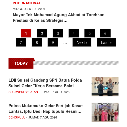
INTERNASIONAL
MINGGU, 26 JUL 2026
Mayor Tek Mohamad Agung Akhadiat Torehkan
Prestasi di Kelas Strategis…
Pagination
Current
1
Page
2
Page
3
Page
4
Page
5
Page
6
page
Page
7
Page
8
Page
9
…
Next
Next ›
Last
Last »
page
page
TODAY
LDII Sulsel Gandeng SPN Batua Polda
Sulsel Gelar "Kerja Bersama Bakti…
SULAWESI SELATAN
- JUMAT, 7 AGU 2026
Polres Mukomuko Gelar Sertijab Kasat
Lantas, Iptu Dedi Napitupulu Resmi…
BENGKULU
- JUMAT, 7 AGU 2026