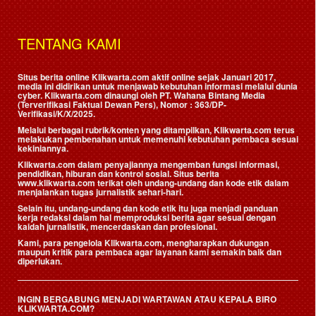
TENTANG KAMI
Situs berita online Klikwarta.com aktif online sejak Januari 2017,
media ini didirikan untuk menjawab kebutuhan informasi melalui dunia
cyber. Klikwarta.com dinaungi oleh
PT. Wahana Bintang Media
(Terverifikasi Faktual Dewan Pers)
, Nomor : 363/DP-
Verifikasi/K/X/2025.
Melalui berbagai rubrik/konten yang ditampilkan, Klikwarta.com terus
melakukan pembenahan untuk memenuhi kebutuhan pembaca sesuai
kekiniannya.
Klikwarta.com dalam penyajiannya mengemban fungsi informasi,
pendidikan, hiburan dan kontrol sosial. Situs berita
www.klikwarta.com terikat oleh undang-undang dan kode etik dalam
menjalankan tugas jurnalistik sehari-hari.
Selain itu, undang-undang dan kode etik itu juga menjadi panduan
kerja redaksi dalam hal memproduksi berita agar sesuai dengan
kaidah jurnalistik, mencerdaskan dan profesional.
Kami, para pengelola Klikwarta.com, mengharapkan dukungan
maupun kritik para pembaca agar layanan kami semakin baik dan
diperlukan.
INGIN BERGABUNG MENJADI WARTAWAN ATAU KEPALA BIRO
KLIKWARTA.COM?