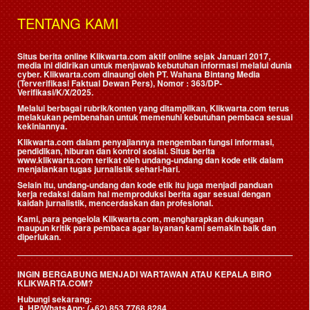
TENTANG KAMI
Situs berita online Klikwarta.com aktif online sejak Januari 2017,
media ini didirikan untuk menjawab kebutuhan informasi melalui dunia
cyber. Klikwarta.com dinaungi oleh
PT. Wahana Bintang Media
(Terverifikasi Faktual Dewan Pers)
, Nomor : 363/DP-
Verifikasi/K/X/2025.
Melalui berbagai rubrik/konten yang ditampilkan, Klikwarta.com terus
melakukan pembenahan untuk memenuhi kebutuhan pembaca sesuai
kekiniannya.
Klikwarta.com dalam penyajiannya mengemban fungsi informasi,
pendidikan, hiburan dan kontrol sosial. Situs berita
www.klikwarta.com terikat oleh undang-undang dan kode etik dalam
menjalankan tugas jurnalistik sehari-hari.
Selain itu, undang-undang dan kode etik itu juga menjadi panduan
kerja redaksi dalam hal memproduksi berita agar sesuai dengan
kaidah jurnalistik, mencerdaskan dan profesional.
Kami, para pengelola Klikwarta.com, mengharapkan dukungan
maupun kritik para pembaca agar layanan kami semakin baik dan
diperlukan.
INGIN BERGABUNG MENJADI WARTAWAN ATAU KEPALA BIRO
KLIKWARTA.COM?
Hubungi sekarang:
📱
HP/WhatsApp:
(+62) 853 7768 8284