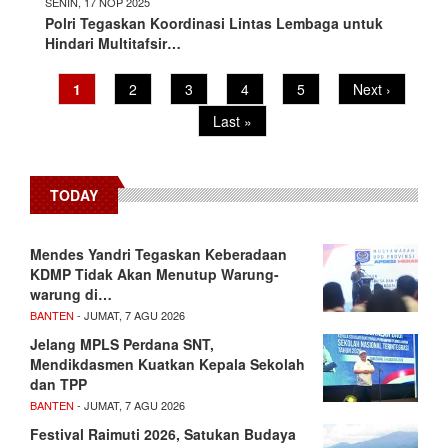
SENIN, 17 NOP 2025
Polri Tegaskan Koordinasi Lintas Lembaga untuk
Hindari Multitafsir…
Pagination
Current
1
Page
2
Page
3
Page
4
Page
5
Next
Next ›
page
page
Last
Last »
page
TODAY
Mendes Yandri Tegaskan Keberadaan
KDMP Tidak Akan Menutup Warung-
warung di…
BANTEN
- JUMAT, 7 AGU 2026
Jelang MPLS Perdana SNT,
Mendikdasmen Kuatkan Kepala Sekolah
dan TPP
BANTEN
- JUMAT, 7 AGU 2026
Festival Raimuti 2026, Satukan Budaya