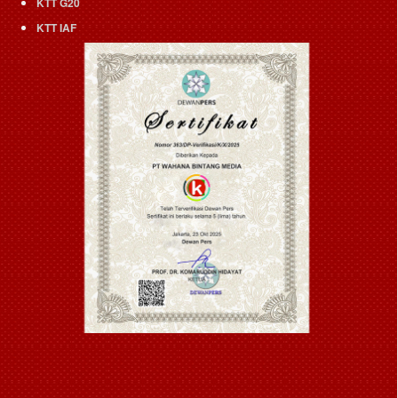
KTT G20
KTT IAF