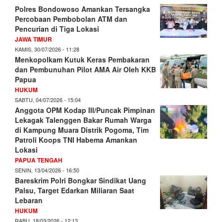
Polres Bondowoso Amankan Tersangka
Percobaan Pembobolan ATM dan
Pencurian di Tiga Lokasi
JAWA TIMUR
KAMIS, 30/07/2026 - 11:28
Menkopolkam Kutuk Keras Pembakaran
dan Pembunuhan Pilot AMA Air Oleh KKB
Papua
HUKUM
SABTU, 04/07/2026 - 15:04
Anggota OPM Kodap III/Puncak Pimpinan
Lekagak Talenggen Bakar Rumah Warga
di Kampung Muara Distrik Pogoma, Tim
Patroli Koops TNI Habema Amankan
Lokasi
PAPUA TENGAH
SENIN, 13/04/2026 - 16:50
Bareskrim Polri Bongkar Sindikat Uang
Palsu, Target Edarkan Miliaran Saat
Lebaran
HUKUM
RABU, 18/03/2026 - 12:13