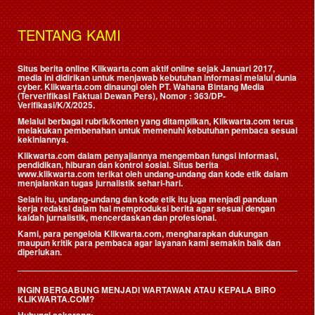
TENTANG KAMI
Situs berita online Klikwarta.com aktif online sejak Januari 2017,
media ini didirikan untuk menjawab kebutuhan informasi melalui dunia
cyber. Klikwarta.com dinaungi oleh
PT. Wahana Bintang Media
(Terverifikasi Faktual Dewan Pers)
, Nomor : 363/DP-
Verifikasi/K/X/2025.
Melalui berbagai rubrik/konten yang ditampilkan, Klikwarta.com terus
melakukan pembenahan untuk memenuhi kebutuhan pembaca sesuai
kekiniannya.
Klikwarta.com dalam penyajiannya mengemban fungsi informasi,
pendidikan, hiburan dan kontrol sosial. Situs berita
www.klikwarta.com terikat oleh undang-undang dan kode etik dalam
menjalankan tugas jurnalistik sehari-hari.
Selain itu, undang-undang dan kode etik itu juga menjadi panduan
kerja redaksi dalam hal memproduksi berita agar sesuai dengan
kaidah jurnalistik, mencerdaskan dan profesional.
Kami, para pengelola Klikwarta.com, mengharapkan dukungan
maupun kritik para pembaca agar layanan kami semakin baik dan
diperlukan.
INGIN BERGABUNG MENJADI WARTAWAN ATAU KEPALA BIRO
KLIKWARTA.COM?
Hubungi sekarang: