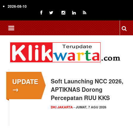
Skip
2026-08-10
to
main
content
UPDATE
Menkop Bawa Semangat
→
Koperasi ke Festival
Lembah Baliem Wamena
NASIONAL
- JUMAT, 7 AGU 2026