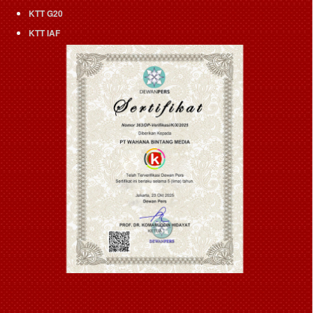
KTT G20
KTT IAF