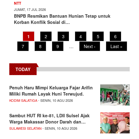
NTT
JUMAT, 17 JUL 2026
BNPB Resmikan Bantuan Hunian Tetap untuk
Korban Konflik Sosial di…
Pagination
Current
1
Page
2
Page
3
Page
4
Page
5
Page
6
page
Page
7
Page
8
Page
9
…
Next
Next ›
Last
Last »
page
page
TODAY
Penuh Haru Mimpi Keluarga Fajar Arifin
Miliki Rumah Layak Huni Terwujud.
KODIM SALATIGA
- SENIN, 10 AGU 2026
Sambut HUT RI ke-81, LDII Sulsel Ajak
Warga Makassar Donor Darah dan…
SULAWESI SELATAN
- SENIN, 10 AGU 2026