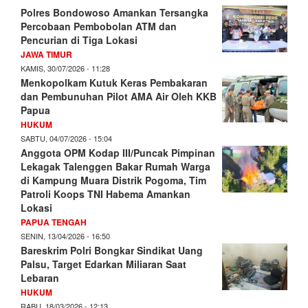
Polres Bondowoso Amankan Tersangka
Percobaan Pembobolan ATM dan
Pencurian di Tiga Lokasi
JAWA TIMUR
KAMIS, 30/07/2026 - 11:28
Menkopolkam Kutuk Keras Pembakaran
dan Pembunuhan Pilot AMA Air Oleh KKB
Papua
HUKUM
SABTU, 04/07/2026 - 15:04
Anggota OPM Kodap III/Puncak Pimpinan
Lekagak Talenggen Bakar Rumah Warga
di Kampung Muara Distrik Pogoma, Tim
Patroli Koops TNI Habema Amankan
Lokasi
PAPUA TENGAH
SENIN, 13/04/2026 - 16:50
Bareskrim Polri Bongkar Sindikat Uang
Palsu, Target Edarkan Miliaran Saat
Lebaran
HUKUM
RABU, 18/03/2026 - 12:13