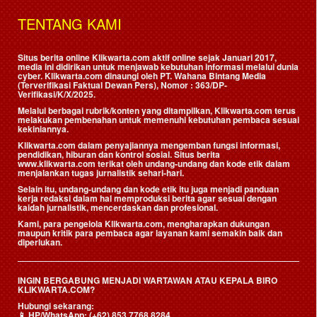
TENTANG KAMI
Situs berita online Klikwarta.com aktif online sejak Januari 2017,
media ini didirikan untuk menjawab kebutuhan informasi melalui dunia
cyber. Klikwarta.com dinaungi oleh
PT. Wahana Bintang Media
(Terverifikasi Faktual Dewan Pers)
, Nomor : 363/DP-
Verifikasi/K/X/2025.
Melalui berbagai rubrik/konten yang ditampilkan, Klikwarta.com terus
melakukan pembenahan untuk memenuhi kebutuhan pembaca sesuai
kekiniannya.
Klikwarta.com dalam penyajiannya mengemban fungsi informasi,
pendidikan, hiburan dan kontrol sosial. Situs berita
www.klikwarta.com terikat oleh undang-undang dan kode etik dalam
menjalankan tugas jurnalistik sehari-hari.
Selain itu, undang-undang dan kode etik itu juga menjadi panduan
kerja redaksi dalam hal memproduksi berita agar sesuai dengan
kaidah jurnalistik, mencerdaskan dan profesional.
Kami, para pengelola Klikwarta.com, mengharapkan dukungan
maupun kritik para pembaca agar layanan kami semakin baik dan
diperlukan.
INGIN BERGABUNG MENJADI WARTAWAN ATAU KEPALA BIRO
KLIKWARTA.COM?
Hubungi sekarang:
📱
HP/WhatsApp:
(+62) 853 7768 8284