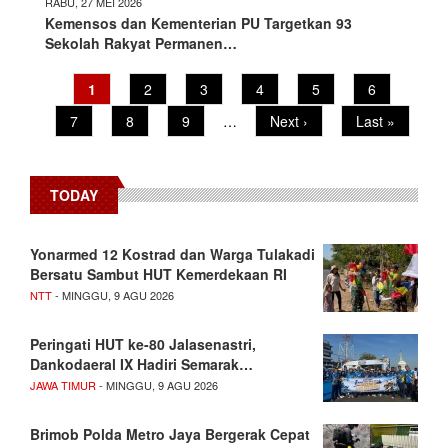
RABU, 27 MEI 2026
Kemensos dan Kementerian PU Targetkan 93
Sekolah Rakyat Permanen…
Pagination
Current
1
Page
2
Page
3
Page
4
Page
5
Page
6
page
Page
7
Page
8
Page
9
…
Next
Next ›
Last
Last »
page
page
TODAY
Yonarmed 12 Kostrad dan Warga Tulakadi
Bersatu Sambut HUT Kemerdekaan RI
NTT
- MINGGU, 9 AGU 2026
Peringati HUT ke-80 Jalasenastri,
Dankodaeral IX Hadiri Semarak…
JAWA TIMUR
- MINGGU, 9 AGU 2026
Brimob Polda Metro Jaya Bergerak Cepat