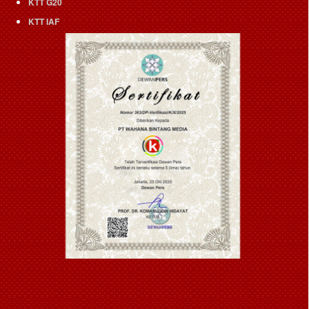
KTT G20
KTT IAF