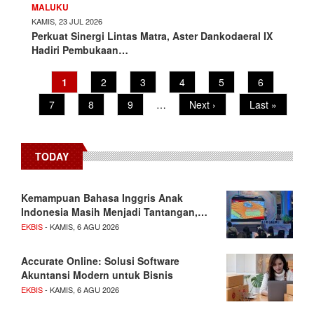
MALUKU
KAMIS, 23 JUL 2026
Perkuat Sinergi Lintas Matra, Aster Dankodaeral IX
Hadiri Pembukaan…
Pagination
Current
1
Page
2
Page
3
Page
4
Page
5
Page
6
page
Page
7
Page
8
Page
9
…
Next
Next ›
Last
Last »
page
page
TODAY
Kemampuan Bahasa Inggris Anak
Indonesia Masih Menjadi Tantangan,…
EKBIS
- KAMIS, 6 AGU 2026
Accurate Online: Solusi Software
Akuntansi Modern untuk Bisnis
EKBIS
- KAMIS, 6 AGU 2026