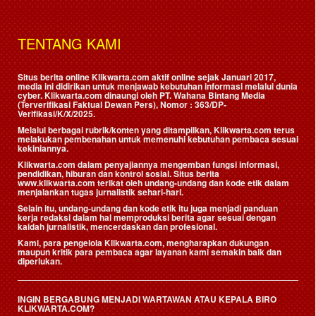
TENTANG KAMI
Situs berita online Klikwarta.com aktif online sejak Januari 2017,
media ini didirikan untuk menjawab kebutuhan informasi melalui dunia
cyber. Klikwarta.com dinaungi oleh
PT. Wahana Bintang Media
(Terverifikasi Faktual Dewan Pers)
, Nomor : 363/DP-
Verifikasi/K/X/2025.
Melalui berbagai rubrik/konten yang ditampilkan, Klikwarta.com terus
melakukan pembenahan untuk memenuhi kebutuhan pembaca sesuai
kekiniannya.
Klikwarta.com dalam penyajiannya mengemban fungsi informasi,
pendidikan, hiburan dan kontrol sosial. Situs berita
www.klikwarta.com terikat oleh undang-undang dan kode etik dalam
menjalankan tugas jurnalistik sehari-hari.
Selain itu, undang-undang dan kode etik itu juga menjadi panduan
kerja redaksi dalam hal memproduksi berita agar sesuai dengan
kaidah jurnalistik, mencerdaskan dan profesional.
Kami, para pengelola Klikwarta.com, mengharapkan dukungan
maupun kritik para pembaca agar layanan kami semakin baik dan
diperlukan.
INGIN BERGABUNG MENJADI WARTAWAN ATAU KEPALA BIRO
KLIKWARTA.COM?