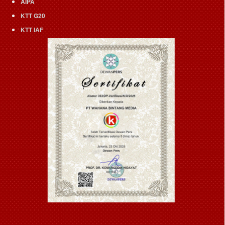
AIPA
KTT G20
KTT IAF