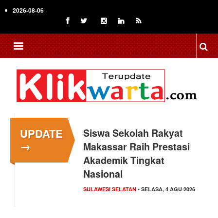
Skip
2026-08-06
to
main
content
UPDATE
Mendagri Siapkan Tiga
Siswa Sekolah Rakyat
→
Langkah sebagai Solusi
Makassar Raih Prestasi
Operasional Gaji
Akademik Tingkat
Pegawai…
Nasional
NASIONAL
SULAWESI SELATAN
- RABU, 5 AGU 2026
- SELASA, 4 AGU 2026