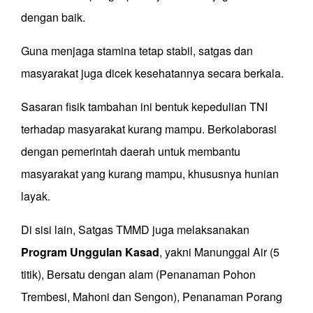
dengan baik.
Guna menjaga stamina tetap stabil, satgas
dan
masyarakat
juga dicek kesehatan
nya secara
berkala.
S
asaran fisik tambahan ini bentuk kepedulian TNI
terhadap masyarakat kurang mampu.
B
erkolaborasi
dengan pemerintah daerah untuk membantu
masyarakat yang kurang mampu, khususnya hunian
layak.
Di sisi lain
,
S
atgas TMMD juga m
elaksanakan
Program Unggulan Kasad
, yakni Manunggal Air (5
titik), Bersatu dengan alam (Penanaman Pohon
Trembesi, Mahoni dan Sengon), Penanaman Porang