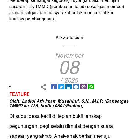
Menderap semangat kegotong-royongan, aku meninjau
sasaran fisik TMMD (pembuatan talud) sekaligus memberi
arahan satgas dan masyarakat untuk memperhatikan
kualitas pembangunan.
Klikwarta.com
November
08
/ 2025
FEATURE
Oleh:
Letkol Arh Imam Musahirul, S.H., M.I.P.
(
Dan
satgas
TMMD ke-126, Kodim
0801/Pacitan
)
Di sudut desa kecil di
tepian bukit lanskap
pegunungan
, pagi selalu dimulai dengan suara
sapaan yang akrab. Anak-anak berlari menuju