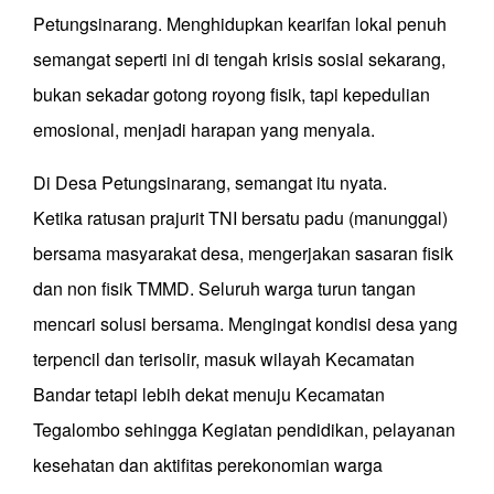
Petungsinarang. Menghidupkan
kearifan lokal
penuh
semangat seperti ini di tengah krisis sosial sekarang
,
bukan sekadar gotong royong fisik, tapi kepedulian
emosional
, menjadi h
arapan yang
m
enyala
.
Di Desa
Petungsinarang
, semangat itu nyata.
Ketika
ratusan prajuri
t
TNI bersatu padu (manunggal)
bersama masyarakat desa
,
mengerjakan sasaran fisik
dan non fisik TMMD. S
eluruh warga turun tangan
mencari solusi bersama.
Mengingat kondisi desa yang
terpencil dan terisolir, masuk wilayah Kecamatan
Bandar tetapi lebih dekat menuju Kecamatan
Tegalombo sehingga Kegiatan pendidikan, pelayanan
kesehatan dan aktifitas perekonomian warga