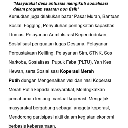
*Masyarakat desa antusias mengikuti sosialisasi
dalam program sasaran non fisik*
Kemudian juga dilakukan bazar
Pasar Murah
,
Bantuan
Sosial
,
Fogging
,
Penyuluhan peningkatan kapasitas
Linmas
,
Pelayanan Administrasi Kependudukan
,
Sosialisasi penguatan tugas Destana
,
Pelayanan
Perpustakaan Keliling
,
Pelayanan Sim, STNK, Sos
Narkoba
,
Sosialisasi Pupuk Faba (PLTU)
,
Yan Kes
Hewan
, serta
Sos
ialisasi
Koperasi Merah
Putih
dengan Mengenalkan visi dan misi Koperasi
Merah Putih kepada masyarakat, Meningkatkan
pemahaman tentang manfaat koperasi, Mengajak
masyarakat bergabung sebagai anggota koperasi,
Mendorong partisipasi aktif dalam kegiatan ekonomi
berbasis kebersamaan.