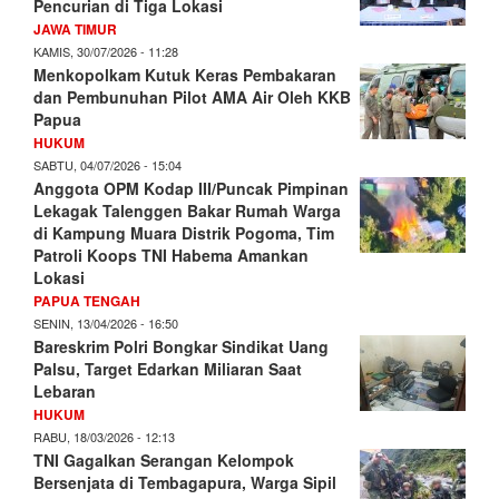
Pencurian di Tiga Lokasi
JAWA TIMUR
KAMIS, 30/07/2026 - 11:28
Menkopolkam Kutuk Keras Pembakaran
dan Pembunuhan Pilot AMA Air Oleh KKB
Papua
HUKUM
SABTU, 04/07/2026 - 15:04
Anggota OPM Kodap III/Puncak Pimpinan
Lekagak Talenggen Bakar Rumah Warga
di Kampung Muara Distrik Pogoma, Tim
Patroli Koops TNI Habema Amankan
Lokasi
PAPUA TENGAH
SENIN, 13/04/2026 - 16:50
Bareskrim Polri Bongkar Sindikat Uang
Palsu, Target Edarkan Miliaran Saat
Lebaran
HUKUM
RABU, 18/03/2026 - 12:13
TNI Gagalkan Serangan Kelompok
Bersenjata di Tembagapura, Warga Sipil