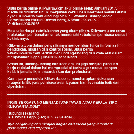
Situs berita online Klikwarta.com aktif online sejak Januari 2017,
media ini didirikan untuk menjawab kebutuhan informasi melalui dunia
cyber. Klikwarta.com dinaungi oleh
PT. Wahana Bintang Media
(Terverifikasi Faktual Dewan Pers)
, Nomor : 363/DP-
Verifikasi/K/X/2025.
Melalui berbagai rubrik/konten yang ditampilkan, Klikwarta.com terus
melakukan pembenahan untuk memenuhi kebutuhan pembaca sesuai
kekiniannya.
Klikwarta.com dalam penyajiannya mengemban fungsi informasi,
pendidikan, hiburan dan kontrol sosial. Situs berita
www.klikwarta.com terikat oleh undang-undang dan kode etik dalam
menjalankan tugas jurnalistik sehari-hari.
Selain itu, undang-undang dan kode etik itu juga menjadi panduan
kerja redaksi dalam hal memproduksi berita agar sesuai dengan
kaidah jurnalistik, mencerdaskan dan profesional.
Kami, para pengelola Klikwarta.com, mengharapkan dukungan
maupun kritik para pembaca agar layanan kami semakin baik dan
diperlukan.
INGIN BERGABUNG MENJADI WARTAWAN ATAU KEPALA BIRO
KLIKWARTA.COM?
Hubungi sekarang:
📱
HP/WhatsApp:
(+62) 853 7768 8284
Ayo bergabung dan menjadi bagian dari media yang informatif,
profesional, dan terpercaya!