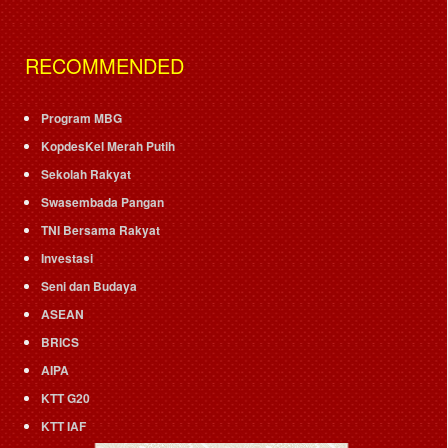
RECOMMENDED
Program MBG
KopdesKel Merah Putih
Sekolah Rakyat
Swasembada Pangan
TNI Bersama Rakyat
Investasi
Seni dan Budaya
ASEAN
BRICS
AIPA
KTT G20
KTT IAF