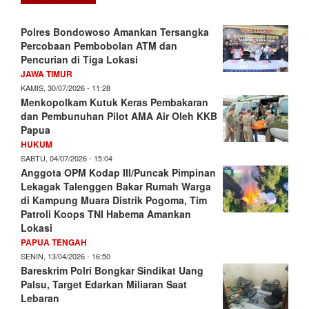
Polres Bondowoso Amankan Tersangka
Percobaan Pembobolan ATM dan
Pencurian di Tiga Lokasi
JAWA TIMUR
KAMIS, 30/07/2026 - 11:28
Menkopolkam Kutuk Keras Pembakaran
dan Pembunuhan Pilot AMA Air Oleh KKB
Papua
HUKUM
SABTU, 04/07/2026 - 15:04
Anggota OPM Kodap III/Puncak Pimpinan
Lekagak Talenggen Bakar Rumah Warga
di Kampung Muara Distrik Pogoma, Tim
Patroli Koops TNI Habema Amankan
Lokasi
PAPUA TENGAH
SENIN, 13/04/2026 - 16:50
Bareskrim Polri Bongkar Sindikat Uang
Palsu, Target Edarkan Miliaran Saat
Lebaran