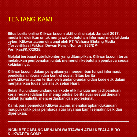
TENTANG KAMI
Situs berita online Klikwarta.com aktif online sejak Januari 2017,
media ini didirikan untuk menjawab kebutuhan informasi melalui dunia
cyber. Klikwarta.com dinaungi oleh
PT. Wahana Bintang Media
(Terverifikasi Faktual Dewan Pers)
, Nomor : 363/DP-
Verifikasi/K/X/2025.
Melalui berbagai rubrik/konten yang ditampilkan, Klikwarta.com terus
melakukan pembenahan untuk memenuhi kebutuhan pembaca sesuai
kekiniannya.
Klikwarta.com dalam penyajiannya mengemban fungsi informasi,
pendidikan, hiburan dan kontrol sosial. Situs berita
www.klikwarta.com terikat oleh undang-undang dan kode etik dalam
menjalankan tugas jurnalistik sehari-hari.
Selain itu, undang-undang dan kode etik itu juga menjadi panduan
kerja redaksi dalam hal memproduksi berita agar sesuai dengan
kaidah jurnalistik, mencerdaskan dan profesional.
Kami, para pengelola Klikwarta.com, mengharapkan dukungan
maupun kritik para pembaca agar layanan kami semakin baik dan
diperlukan.
INGIN BERGABUNG MENJADI WARTAWAN ATAU KEPALA BIRO
KLIKWARTA.COM?