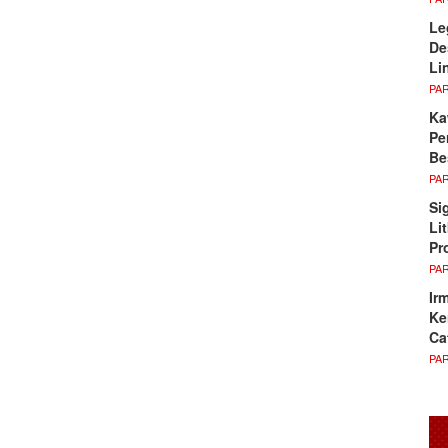
Le
De
Li
PA
Ka
Pe
Be
PA
Si
Li
Pr
PA
Ir
Ke
Ca
PA