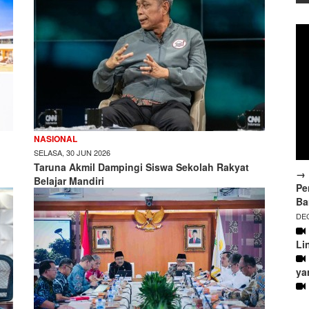
NASIONAL
SELASA, 30 JUN 2026
Taruna Akmil Dampingi Siswa Sekolah Rakyat
→ 
Belajar Mandiri
Pe
Ba
DEC
Li
ya