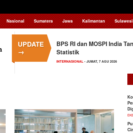
Nasional
Sumatera
Jawa
Kalimantan
Sulawesi
UPDATE
BPS RI dan MOSPI India Ta
→
Statistik
INTERNASIONAL
- JUMAT, 7 AGU 2026
Ko
Pe
Di
EKB
Pu
Ci