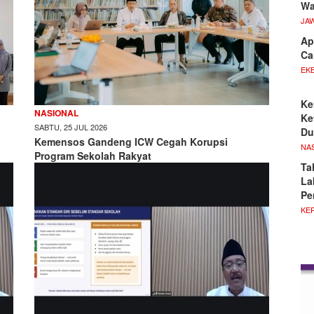
Wa
JA
Ap
Ca
EKB
Ke
NASIONAL
Ke
SABTU, 25 JUL 2026
Du
Kemensos Gandeng ICW Cegah Korupsi
NA
Program Sekolah Rakyat
Ta
La
Pe
KE