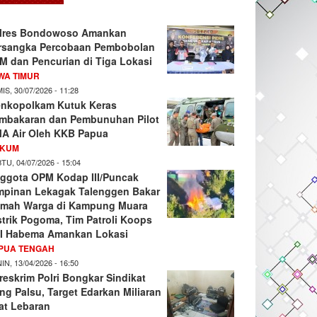
lres Bondowoso Amankan
rsangka Percobaan Pembobolan
M dan Pencurian di Tiga Lokasi
WA TIMUR
IS, 30/07/2026 - 11:28
nkopolkam Kutuk Keras
mbakaran dan Pembunuhan Pilot
A Air Oleh KKB Papua
KUM
TU, 04/07/2026 - 15:04
ggota OPM Kodap III/Puncak
mpinan Lekagak Talenggen Bakar
mah Warga di Kampung Muara
strik Pogoma, Tim Patroli Koops
I Habema Amankan Lokasi
PUA TENGAH
IN, 13/04/2026 - 16:50
reskrim Polri Bongkar Sindikat
ng Palsu, Target Edarkan Miliaran
at Lebaran