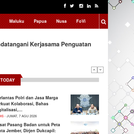
Maluku
Papua
Nusa
FoVi
ndatangani Kerjasama Penguatan
TODAY
rlantas Polri dan Jasa Marga
rkuat Kolaborasi, Bahas
gitalisasi,…
IS
- JUMAT, 7 AGU 2026
sat Pasang Badan untuk Peta
nta Jember, Dirjen Dukcapil: