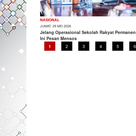
NASIONAL
JUMAT, 29 MEI 2026
Jelang Operasional Sekolah Rakyat Permanen
Ini Pesan Mensos
Current
1
Page
2
Page
3
Page
4
Page
5
P
6
page