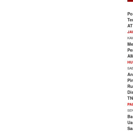
Po
Te
AT
JA
KAM
Me
Pe
AM
HU
SAB
An
Pi
Ru
Di
TN
PA
SEN
Ba
Ua
Sa