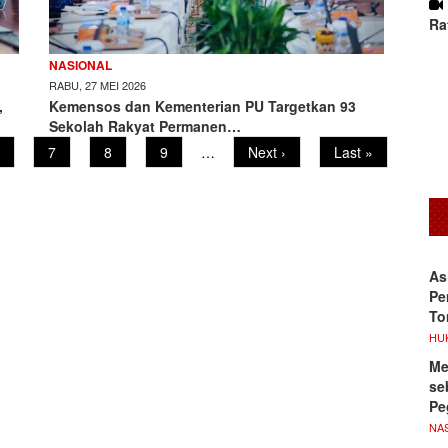
Ra
NASIONAL
RABU, 27 MEI 2026
,
Kemensos dan Kementerian PU Targetkan 93
Sekolah Rakyat Permanen…
age
Page
7
Page
8
Page
9
…
Next
Next ›
Last
Last »
page
page
As
Pe
To
HU
Me
se
Pe
NA