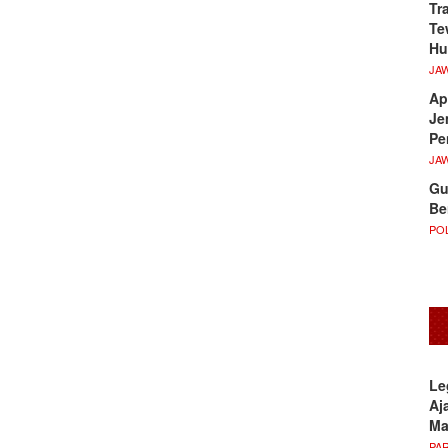
Tr
Te
Hu
JA
Ap
Je
Pe
JA
Gu
Be
POL
Le
Aj
M
PA