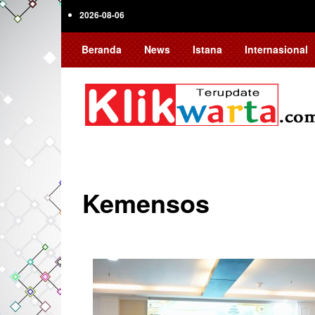
Skip
2026-08-06
to
main
Beranda
News
Istana
Internasional
content
Kemensos
Pagination