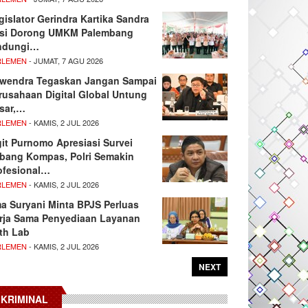
gislator Gerindra Kartika Sandra
si Dorong UMKM Palembang
ndungi…
RLEMEN
- JUMAT, 7 AGU 2026
wendra Tegaskan Jangan Sampai
rusahaan Digital Global Untung
sar,…
RLEMEN
- KAMIS, 2 JUL 2026
git Purnomo Apresiasi Survei
tbang Kompas, Polri Semakin
ofesional…
RLEMEN
- KAMIS, 2 JUL 2026
ma Suryani Minta BPJS Perluas
rja Sama Penyediaan Layanan
th Lab
RLEMEN
- KAMIS, 2 JUL 2026
NEXT
KRIMINAL