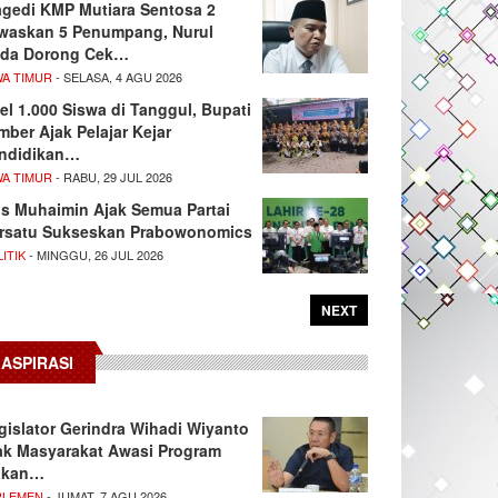
agedi KMP Mutiara Sentosa 2
waskan 5 Penumpang, Nurul
da Dorong Cek…
WA TIMUR
- SELASA, 4 AGU 2026
el 1.000 Siswa di Tanggul, Bupati
mber Ajak Pelajar Kejar
ndidikan…
WA TIMUR
- RABU, 29 JUL 2026
s Muhaimin Ajak Semua Partai
rsatu Sukseskan Prabowonomics
ITIK
- MINGGU, 26 JUL 2026
NEXT
ASPIRASI
gislator Gerindra Wihadi Wiyanto
ak Masyarakat Awasi Program
akan…
RLEMEN
- JUMAT, 7 AGU 2026