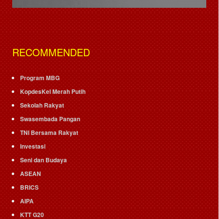
RECOMMENDED
Program MBG
KopdesKel Merah Putih
Sekolah Rakyat
Swasembada Pangan
TNI Bersama Rakyat
Investasi
Seni dan Budaya
ASEAN
BRICS
AIPA
KTT G20