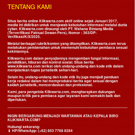
TENTANG KAMI
Situs berita online Klikwarta.com aktif online sejak Januari 2017,
media ini didirikan untuk menjawab kebutuhan informasi melalui dunia
cyber. Klikwarta.com dinaungi oleh
PT. Wahana Bintang Media
(Terverifikasi Faktual Dewan Pers)
, Nomor : 363/DP-
Verifikasi/K/X/2025.
Melalui berbagai rubrik/konten yang ditampilkan, Klikwarta.com terus
melakukan pembenahan untuk memenuhi kebutuhan pembaca sesuai
kekiniannya.
Klikwarta.com dalam penyajiannya mengemban fungsi informasi,
pendidikan, hiburan dan kontrol sosial. Situs berita
www.klikwarta.com terikat oleh undang-undang dan kode etik dalam
menjalankan tugas jurnalistik sehari-hari.
Selain itu, undang-undang dan kode etik itu juga menjadi panduan
kerja redaksi dalam hal memproduksi berita agar sesuai dengan
kaidah jurnalistik, mencerdaskan dan profesional.
Kami, para pengelola Klikwarta.com, mengharapkan dukungan
maupun kritik para pembaca agar layanan kami semakin baik dan
diperlukan.
INGIN BERGABUNG MENJADI WARTAWAN ATAU KEPALA BIRO
KLIKWARTA.COM?
Hubungi sekarang:
📱
HP/WhatsApp:
(+62) 853 7768 8284