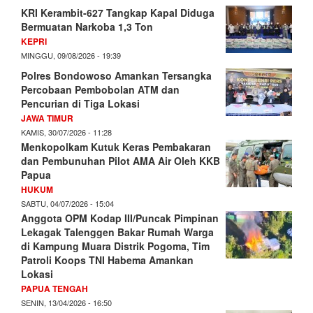
KRI Kerambit-627 Tangkap Kapal Diduga
Bermuatan Narkoba 1,3 Ton
KEPRI
MINGGU, 09/08/2026 - 19:39
Polres Bondowoso Amankan Tersangka
Percobaan Pembobolan ATM dan
Pencurian di Tiga Lokasi
JAWA TIMUR
KAMIS, 30/07/2026 - 11:28
Menkopolkam Kutuk Keras Pembakaran
dan Pembunuhan Pilot AMA Air Oleh KKB
Papua
HUKUM
SABTU, 04/07/2026 - 15:04
Anggota OPM Kodap III/Puncak Pimpinan
Lekagak Talenggen Bakar Rumah Warga
di Kampung Muara Distrik Pogoma, Tim
Patroli Koops TNI Habema Amankan
Lokasi
PAPUA TENGAH
SENIN, 13/04/2026 - 16:50