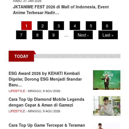
RABU, 21 JAN 2026
JKTANIME FEST 2026 di Mall of Indonesia, Event
Anime Terbesar Hadir…
Pagination
Current
1
Page
2
Page
3
Page
4
Page
5
Page
6
page
Page
7
Page
8
Page
9
…
Next
Next ›
Last
Last »
page
page
TODAY
ESG Award 2026 by KEHATI Kembali
Digelar, Dorong ESG Menjadi Standar
Baru…
LIFESTYLE
- MINGGU, 9 AGU 2026
Cara Top Up Diamond Mobile Legends
dengan Cepat & Aman di Gamezi
LIFESTYLE
- MINGGU, 9 AGU 2026
Cara Top Up Game Tercepat & Teraman