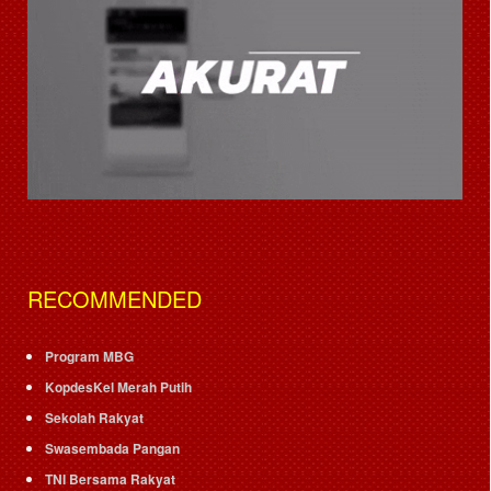
RECOMMENDED
Program MBG
KopdesKel Merah Putih
Sekolah Rakyat
Swasembada Pangan
TNI Bersama Rakyat