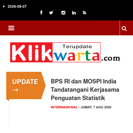
Skip
2026-08-07
to
main
content
UPDATE
BPS RI dan MOSPI India
Kapolsek Kedungkandang
→
Tandatangani Kerjasama
Klarifikasi Isu "Tangkap
Penguatan Statistik
Lepas",…
INTERNASIONAL
HUKUM
- KAMIS, 6 AGU 2026
- JUMAT, 7 AGU 2026