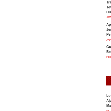
Tr
Te
Hu
JA
Ap
Je
Pe
JA
Gu
Be
POL
Le
Aj
M
PA