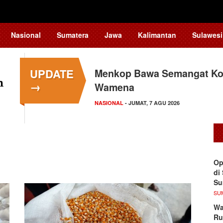
Nasional
Sumatera
Jawa
Kalimantan
Sulawesi
UPDATE
Menkop Bawa Semangat Kop
→
Wamena
NASIONAL
- JUMAT, 7 AGU 2026
Op
di
S
SU
Wa
Ru