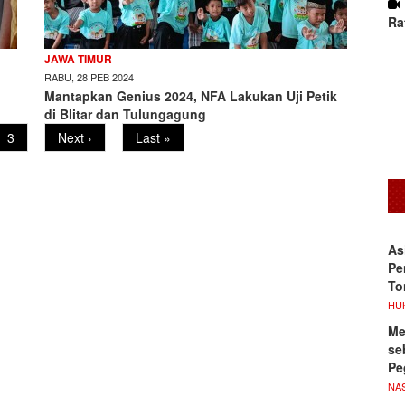
Ra
JAWA TIMUR
RABU, 28 PEB 2024
Mantapkan Genius 2024, NFA Lakukan Uji Petik
di Blitar dan Tulungagung
Page
3
Next
Next ›
Last
Last »
page
page
As
Pe
To
HU
Me
se
Pe
NA