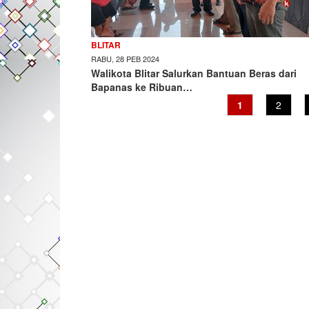
BLITAR
RABU, 28 PEB 2024
Walikota Blitar Salurkan Bantuan Beras dari
Bapanas ke Ribuan…
Current
1
Page
2
page