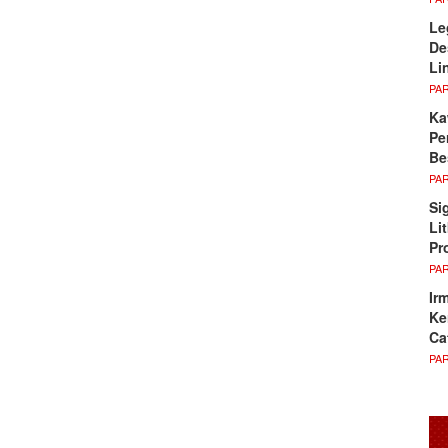
Le
De
Li
PA
Ka
Pe
Be
PA
Si
Li
Pr
PA
Ir
Ke
Ca
PA