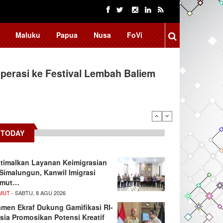
Maluku
Papua
Nusa
FoVi
erasi ke Festival Lembah Baliem
TODAY
timalkan Layanan Keimigrasian
 Simalungun, Kanwil Imigrasi
umut…
MUT
- SABTU, 8 AGU 2026
men Ekraf Dukung Gamifikasi RI-
sia Promosikan Potensi Kreatif