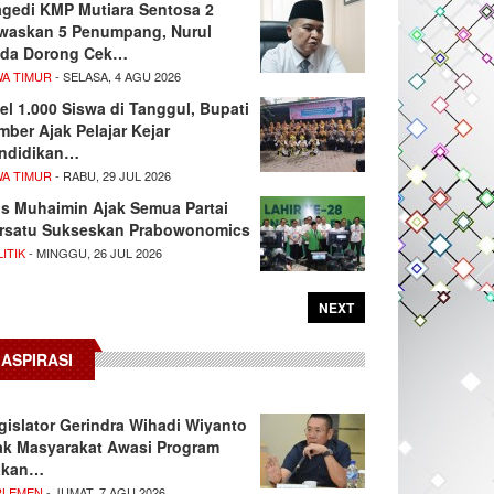
agedi KMP Mutiara Sentosa 2
waskan 5 Penumpang, Nurul
da Dorong Cek…
WA TIMUR
- SELASA, 4 AGU 2026
el 1.000 Siswa di Tanggul, Bupati
mber Ajak Pelajar Kejar
ndidikan…
WA TIMUR
- RABU, 29 JUL 2026
s Muhaimin Ajak Semua Partai
rsatu Sukseskan Prabowonomics
ITIK
- MINGGU, 26 JUL 2026
NEXT
ASPIRASI
gislator Gerindra Wihadi Wiyanto
ak Masyarakat Awasi Program
akan…
RLEMEN
- JUMAT, 7 AGU 2026