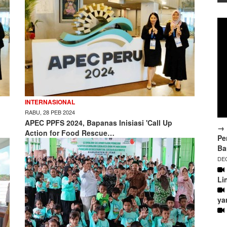
INTERNASIONAL
RABU, 28 PEB 2024
APEC PPFS 2024, Bapanas Inisiasi 'Call Up
→ 
Action for Food Rescue…
Pe
Ba
DEC
Li
ya