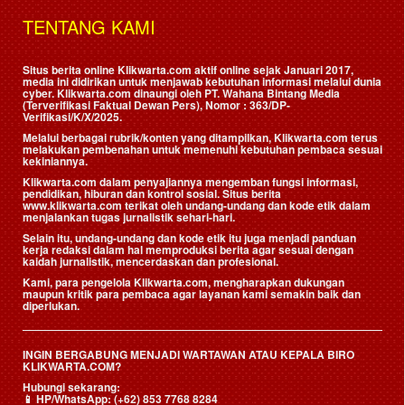
TENTANG KAMI
Situs berita online Klikwarta.com aktif online sejak Januari 2017,
media ini didirikan untuk menjawab kebutuhan informasi melalui dunia
cyber. Klikwarta.com dinaungi oleh
PT. Wahana Bintang Media
(Terverifikasi Faktual Dewan Pers)
, Nomor : 363/DP-
Verifikasi/K/X/2025.
Melalui berbagai rubrik/konten yang ditampilkan, Klikwarta.com terus
melakukan pembenahan untuk memenuhi kebutuhan pembaca sesuai
kekiniannya.
Klikwarta.com dalam penyajiannya mengemban fungsi informasi,
pendidikan, hiburan dan kontrol sosial. Situs berita
www.klikwarta.com terikat oleh undang-undang dan kode etik dalam
menjalankan tugas jurnalistik sehari-hari.
Selain itu, undang-undang dan kode etik itu juga menjadi panduan
kerja redaksi dalam hal memproduksi berita agar sesuai dengan
kaidah jurnalistik, mencerdaskan dan profesional.
Kami, para pengelola Klikwarta.com, mengharapkan dukungan
maupun kritik para pembaca agar layanan kami semakin baik dan
diperlukan.
INGIN BERGABUNG MENJADI WARTAWAN ATAU KEPALA BIRO
KLIKWARTA.COM?
Hubungi sekarang:
📱
HP/WhatsApp:
(+62) 853 7768 8284