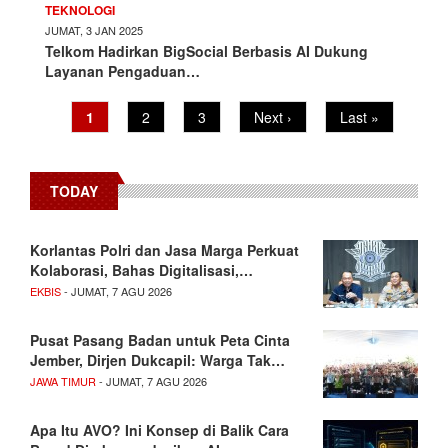
TEKNOLOGI
JUMAT, 3 JAN 2025
Telkom Hadirkan BigSocial Berbasis AI Dukung
Layanan Pengaduan…
Pagination
Current
1
Page
2
Page
3
Next
Next ›
Last
Last »
page
page
page
TODAY
Korlantas Polri dan Jasa Marga Perkuat
Kolaborasi, Bahas Digitalisasi,…
EKBIS
- JUMAT, 7 AGU 2026
Pusat Pasang Badan untuk Peta Cinta
Jember, Dirjen Dukcapil: Warga Tak…
JAWA TIMUR
- JUMAT, 7 AGU 2026
Apa Itu AVO? Ini Konsep di Balik Cara