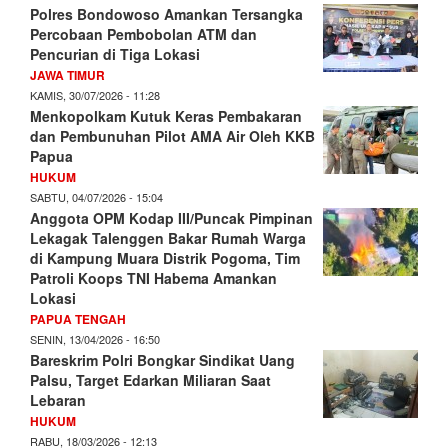
Polres Bondowoso Amankan Tersangka
Percobaan Pembobolan ATM dan
Pencurian di Tiga Lokasi
JAWA TIMUR
KAMIS, 30/07/2026 - 11:28
Menkopolkam Kutuk Keras Pembakaran
dan Pembunuhan Pilot AMA Air Oleh KKB
Papua
HUKUM
SABTU, 04/07/2026 - 15:04
Anggota OPM Kodap III/Puncak Pimpinan
Lekagak Talenggen Bakar Rumah Warga
di Kampung Muara Distrik Pogoma, Tim
Patroli Koops TNI Habema Amankan
Lokasi
PAPUA TENGAH
SENIN, 13/04/2026 - 16:50
Bareskrim Polri Bongkar Sindikat Uang
Palsu, Target Edarkan Miliaran Saat
Lebaran
HUKUM
RABU, 18/03/2026 - 12:13