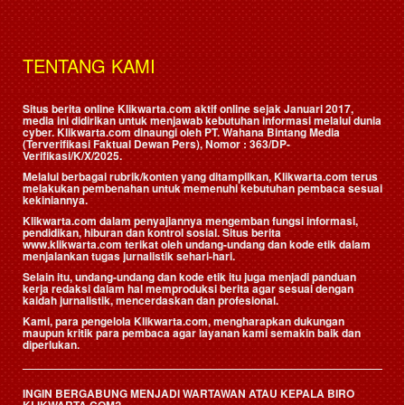
TENTANG KAMI
Situs berita online Klikwarta.com aktif online sejak Januari 2017,
media ini didirikan untuk menjawab kebutuhan informasi melalui dunia
cyber. Klikwarta.com dinaungi oleh
PT. Wahana Bintang Media
(Terverifikasi Faktual Dewan Pers)
, Nomor : 363/DP-
Verifikasi/K/X/2025.
Melalui berbagai rubrik/konten yang ditampilkan, Klikwarta.com terus
melakukan pembenahan untuk memenuhi kebutuhan pembaca sesuai
kekiniannya.
Klikwarta.com dalam penyajiannya mengemban fungsi informasi,
pendidikan, hiburan dan kontrol sosial. Situs berita
www.klikwarta.com terikat oleh undang-undang dan kode etik dalam
menjalankan tugas jurnalistik sehari-hari.
Selain itu, undang-undang dan kode etik itu juga menjadi panduan
kerja redaksi dalam hal memproduksi berita agar sesuai dengan
kaidah jurnalistik, mencerdaskan dan profesional.
Kami, para pengelola Klikwarta.com, mengharapkan dukungan
maupun kritik para pembaca agar layanan kami semakin baik dan
diperlukan.
INGIN BERGABUNG MENJADI WARTAWAN ATAU KEPALA BIRO
KLIKWARTA.COM?