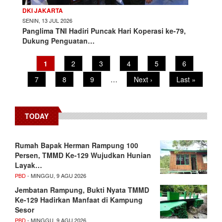
DKI JAKARTA
SENIN, 13 JUL 2026
Panglima TNI Hadiri Puncak Hari Koperasi ke-79,
Dukung Penguatan…
Pagination
Current
1
Page
2
Page
3
Page
4
Page
5
Page
6
page
Page
7
Page
8
Page
9
…
Next
Next ›
Last
Last »
page
page
TODAY
Rumah Bapak Herman Rampung 100
Persen, TMMD Ke-129 Wujudkan Hunian
Layak…
PBD
- MINGGU, 9 AGU 2026
Jembatan Rampung, Bukti Nyata TMMD
Ke-129 Hadirkan Manfaat di Kampung
Sesor
PBD
- MINGGU, 9 AGU 2026