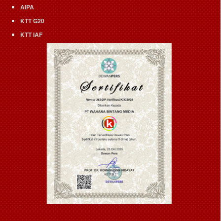
AIPA
KTT G20
KTT IAF