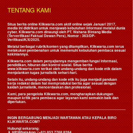
TENTANG KAMI
Situs berita online Klikwarta.com aktif online sejak Januari 2017,
media ini didirikan untuk menjawab kebutuhan informasi melalui dunia
cyber. Klikwarta.com dinaungi oleh
PT. Wahana Bintang Media
(Terverifikasi Faktual Dewan Pers)
, Nomor : 363/DP-
Verifikasi/K/X/2025.
Melalui berbagai rubrik/konten yang ditampilkan, Klikwarta.com terus
melakukan pembenahan untuk memenuhi kebutuhan pembaca sesuai
kekiniannya.
Klikwarta.com dalam penyajiannya mengemban fungsi informasi,
pendidikan, hiburan dan kontrol sosial. Situs berita
www.klikwarta.com terikat oleh undang-undang dan kode etik dalam
menjalankan tugas jurnalistik sehari-hari.
Selain itu, undang-undang dan kode etik itu juga menjadi panduan
kerja redaksi dalam hal memproduksi berita agar sesuai dengan
kaidah jurnalistik, mencerdaskan dan profesional.
Kami, para pengelola Klikwarta.com, mengharapkan dukungan
maupun kritik para pembaca agar layanan kami semakin baik dan
diperlukan.
INGIN BERGABUNG MENJADI WARTAWAN ATAU KEPALA BIRO
KLIKWARTA.COM?
Hubungi sekarang:
📱
HP/WhatsApp:
(+62) 853 7768 8284