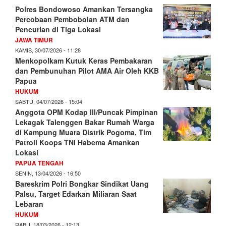
Polres Bondowoso Amankan Tersangka
Percobaan Pembobolan ATM dan
Pencurian di Tiga Lokasi
JAWA TIMUR
KAMIS, 30/07/2026 - 11:28
Menkopolkam Kutuk Keras Pembakaran
dan Pembunuhan Pilot AMA Air Oleh KKB
Papua
HUKUM
SABTU, 04/07/2026 - 15:04
Anggota OPM Kodap III/Puncak Pimpinan
Lekagak Talenggen Bakar Rumah Warga
di Kampung Muara Distrik Pogoma, Tim
Patroli Koops TNI Habema Amankan
Lokasi
PAPUA TENGAH
SENIN, 13/04/2026 - 16:50
Bareskrim Polri Bongkar Sindikat Uang
Palsu, Target Edarkan Miliaran Saat
Lebaran
HUKUM
RABU, 18/03/2026 - 12:13