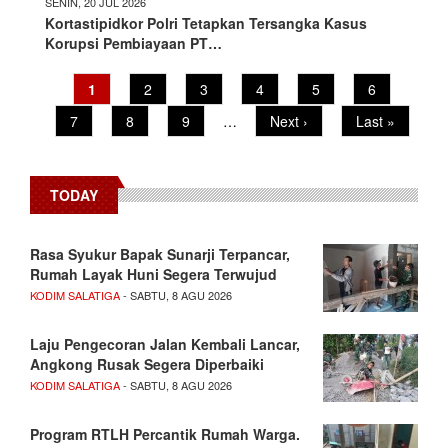
SENIN, 20 JUL 2026
Kortastipidkor Polri Tetapkan Tersangka Kasus
Korupsi Pembiayaan PT…
Pagination
Current
1
Page
2
Page
3
Page
4
Page
5
Page
6
page
Page
7
Page
8
Page
9
…
Next
Next ›
Last
Last »
page
page
TODAY
Rasa Syukur Bapak Sunarji Terpancar,
Rumah Layak Huni Segera Terwujud
KODIM SALATIGA
- SABTU, 8 AGU 2026
Laju Pengecoran Jalan Kembali Lancar,
Angkong Rusak Segera Diperbaiki
KODIM SALATIGA
- SABTU, 8 AGU 2026
Program RTLH Percantik Rumah Warga.