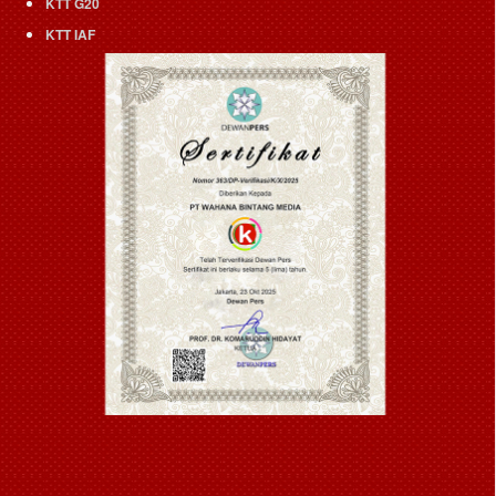
KTT G20
KTT IAF