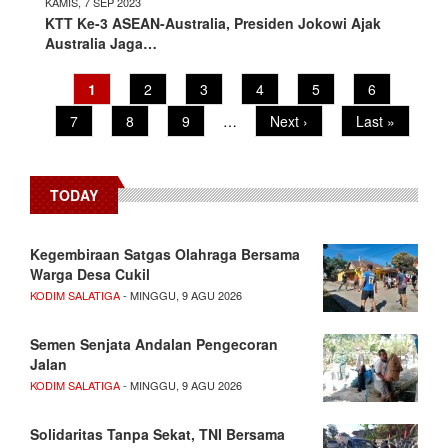
KAMIS, 7 SEP 2023
KTT Ke-3 ASEAN-Australia, Presiden Jokowi Ajak
Australia Jaga…
Pagination
Current
1
Page
2
Page
3
Page
4
Page
5
Page
6
page
Page
7
Page
8
Page
9
…
Next
Next ›
Last
Last »
page
page
TODAY
Kegembiraan Satgas Olahraga Bersama
Warga Desa Cukil
KODIM SALATIGA
- MINGGU, 9 AGU 2026
Semen Senjata Andalan Pengecoran
Jalan
KODIM SALATIGA
- MINGGU, 9 AGU 2026
Solidaritas Tanpa Sekat, TNI Bersama