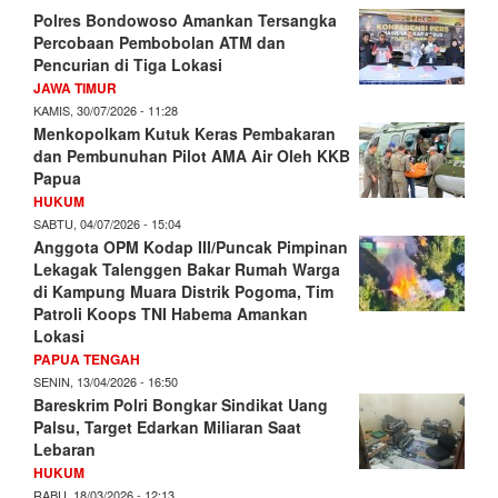
Polres Bondowoso Amankan Tersangka
Percobaan Pembobolan ATM dan
Pencurian di Tiga Lokasi
JAWA TIMUR
KAMIS, 30/07/2026 - 11:28
Menkopolkam Kutuk Keras Pembakaran
dan Pembunuhan Pilot AMA Air Oleh KKB
Papua
HUKUM
SABTU, 04/07/2026 - 15:04
Anggota OPM Kodap III/Puncak Pimpinan
Lekagak Talenggen Bakar Rumah Warga
di Kampung Muara Distrik Pogoma, Tim
Patroli Koops TNI Habema Amankan
Lokasi
PAPUA TENGAH
SENIN, 13/04/2026 - 16:50
Bareskrim Polri Bongkar Sindikat Uang
Palsu, Target Edarkan Miliaran Saat
Lebaran
HUKUM
RABU, 18/03/2026 - 12:13