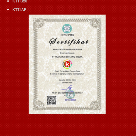
KTT G20
KTT IAF