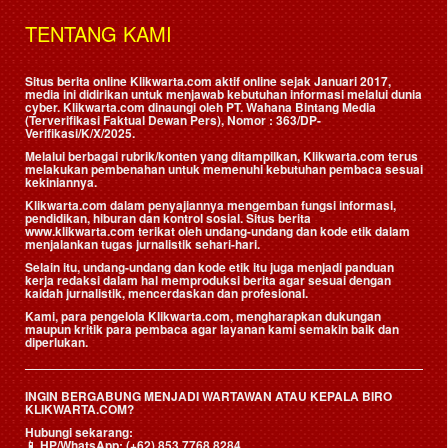
TENTANG KAMI
Situs berita online Klikwarta.com aktif online sejak Januari 2017,
media ini didirikan untuk menjawab kebutuhan informasi melalui dunia
cyber. Klikwarta.com dinaungi oleh
PT. Wahana Bintang Media
(Terverifikasi Faktual Dewan Pers)
, Nomor : 363/DP-
Verifikasi/K/X/2025.
Melalui berbagai rubrik/konten yang ditampilkan, Klikwarta.com terus
melakukan pembenahan untuk memenuhi kebutuhan pembaca sesuai
kekiniannya.
Klikwarta.com dalam penyajiannya mengemban fungsi informasi,
pendidikan, hiburan dan kontrol sosial. Situs berita
www.klikwarta.com terikat oleh undang-undang dan kode etik dalam
menjalankan tugas jurnalistik sehari-hari.
Selain itu, undang-undang dan kode etik itu juga menjadi panduan
kerja redaksi dalam hal memproduksi berita agar sesuai dengan
kaidah jurnalistik, mencerdaskan dan profesional.
Kami, para pengelola Klikwarta.com, mengharapkan dukungan
maupun kritik para pembaca agar layanan kami semakin baik dan
diperlukan.
INGIN BERGABUNG MENJADI WARTAWAN ATAU KEPALA BIRO
KLIKWARTA.COM?
Hubungi sekarang:
📱
HP/WhatsApp:
(+62) 853 7768 8284