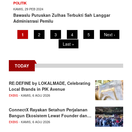
POLITIK
KAMIS, 29 PEB 2024
Bawaslu Putuskan Zulhas Terbukti Sah Langgar
Administrasi Pemilu
Pagination
Current
1
Page
2
Page
3
Page
4
Page
5
Next
Next ›
page
page
Last
Last »
page
TODAY
RE:DEFINE by LOKALMADE, Celebrating
Local Brands in PIK Avenue
EKBIS
- KAMIS, 6 AGU 2026
ConnectX Rayakan Setahun Perjalanan
Bangun Ekosistem Lewat Founder dan…
EKBIS
- KAMIS, 6 AGU 2026