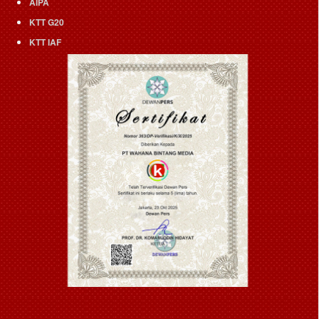
AIPA
KTT G20
KTT IAF