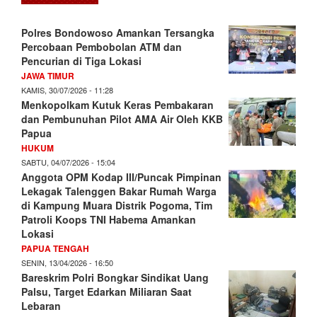
Polres Bondowoso Amankan Tersangka
Percobaan Pembobolan ATM dan
Pencurian di Tiga Lokasi
JAWA TIMUR
KAMIS, 30/07/2026 - 11:28
Menkopolkam Kutuk Keras Pembakaran
dan Pembunuhan Pilot AMA Air Oleh KKB
Papua
HUKUM
SABTU, 04/07/2026 - 15:04
Anggota OPM Kodap III/Puncak Pimpinan
Lekagak Talenggen Bakar Rumah Warga
di Kampung Muara Distrik Pogoma, Tim
Patroli Koops TNI Habema Amankan
Lokasi
PAPUA TENGAH
SENIN, 13/04/2026 - 16:50
Bareskrim Polri Bongkar Sindikat Uang
Palsu, Target Edarkan Miliaran Saat
Lebaran