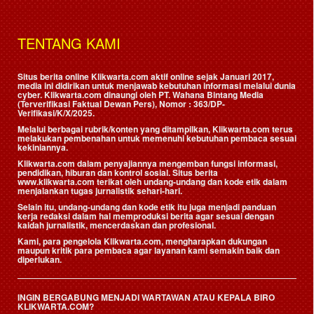
TENTANG KAMI
Situs berita online Klikwarta.com aktif online sejak Januari 2017,
media ini didirikan untuk menjawab kebutuhan informasi melalui dunia
cyber. Klikwarta.com dinaungi oleh
PT. Wahana Bintang Media
(Terverifikasi Faktual Dewan Pers)
, Nomor : 363/DP-
Verifikasi/K/X/2025.
Melalui berbagai rubrik/konten yang ditampilkan, Klikwarta.com terus
melakukan pembenahan untuk memenuhi kebutuhan pembaca sesuai
kekiniannya.
Klikwarta.com dalam penyajiannya mengemban fungsi informasi,
pendidikan, hiburan dan kontrol sosial. Situs berita
www.klikwarta.com terikat oleh undang-undang dan kode etik dalam
menjalankan tugas jurnalistik sehari-hari.
Selain itu, undang-undang dan kode etik itu juga menjadi panduan
kerja redaksi dalam hal memproduksi berita agar sesuai dengan
kaidah jurnalistik, mencerdaskan dan profesional.
Kami, para pengelola Klikwarta.com, mengharapkan dukungan
maupun kritik para pembaca agar layanan kami semakin baik dan
diperlukan.
INGIN BERGABUNG MENJADI WARTAWAN ATAU KEPALA BIRO
KLIKWARTA.COM?