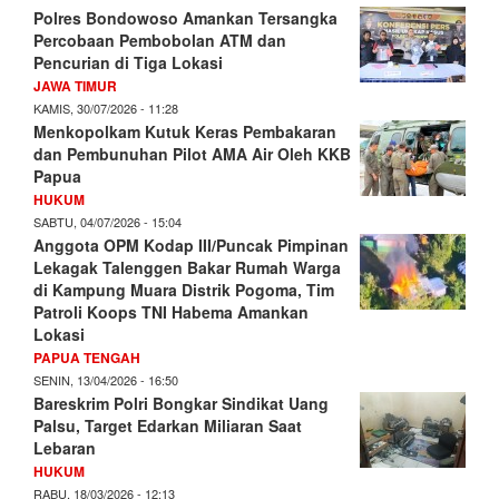
Polres Bondowoso Amankan Tersangka
Percobaan Pembobolan ATM dan
Pencurian di Tiga Lokasi
JAWA TIMUR
KAMIS, 30/07/2026 - 11:28
Menkopolkam Kutuk Keras Pembakaran
dan Pembunuhan Pilot AMA Air Oleh KKB
Papua
HUKUM
SABTU, 04/07/2026 - 15:04
Anggota OPM Kodap III/Puncak Pimpinan
Lekagak Talenggen Bakar Rumah Warga
di Kampung Muara Distrik Pogoma, Tim
Patroli Koops TNI Habema Amankan
Lokasi
PAPUA TENGAH
SENIN, 13/04/2026 - 16:50
Bareskrim Polri Bongkar Sindikat Uang
Palsu, Target Edarkan Miliaran Saat
Lebaran
HUKUM
RABU, 18/03/2026 - 12:13