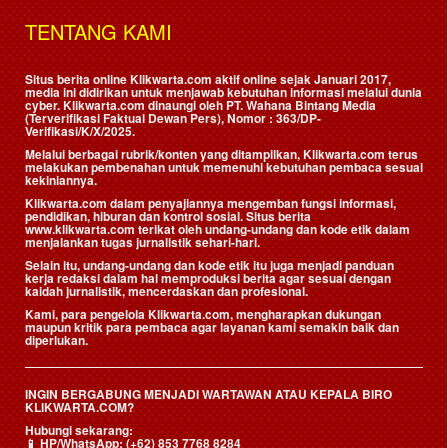
TENTANG KAMI
Situs berita online Klikwarta.com aktif online sejak Januari 2017,
media ini didirikan untuk menjawab kebutuhan informasi melalui dunia
cyber. Klikwarta.com dinaungi oleh
PT. Wahana Bintang Media
(Terverifikasi Faktual Dewan Pers)
, Nomor : 363/DP-
Verifikasi/K/X/2025.
Melalui berbagai rubrik/konten yang ditampilkan, Klikwarta.com terus
melakukan pembenahan untuk memenuhi kebutuhan pembaca sesuai
kekiniannya.
Klikwarta.com dalam penyajiannya mengemban fungsi informasi,
pendidikan, hiburan dan kontrol sosial. Situs berita
www.klikwarta.com terikat oleh undang-undang dan kode etik dalam
menjalankan tugas jurnalistik sehari-hari.
Selain itu, undang-undang dan kode etik itu juga menjadi panduan
kerja redaksi dalam hal memproduksi berita agar sesuai dengan
kaidah jurnalistik, mencerdaskan dan profesional.
Kami, para pengelola Klikwarta.com, mengharapkan dukungan
maupun kritik para pembaca agar layanan kami semakin baik dan
diperlukan.
INGIN BERGABUNG MENJADI WARTAWAN ATAU KEPALA BIRO
KLIKWARTA.COM?
Hubungi sekarang:
📱
HP/WhatsApp:
(+62) 853 7768 8284