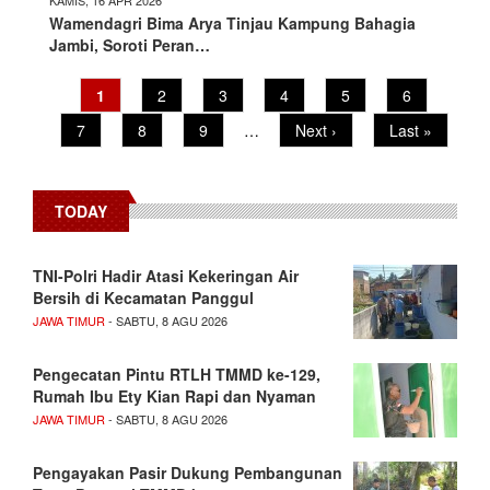
Wamendagri Bima Arya Tinjau Kampung Bahagia
Jambi, Soroti Peran…
Pagination
Current
1
Page
2
Page
3
Page
4
Page
5
Page
6
page
Page
7
Page
8
Page
9
…
Next
Next ›
Last
Last »
page
page
TODAY
TNI-Polri Hadir Atasi Kekeringan Air
Bersih di Kecamatan Panggul
JAWA TIMUR
- SABTU, 8 AGU 2026
Pengecatan Pintu RTLH TMMD ke-129,
Rumah Ibu Ety Kian Rapi dan Nyaman
JAWA TIMUR
- SABTU, 8 AGU 2026
Pengayakan Pasir Dukung Pembangunan