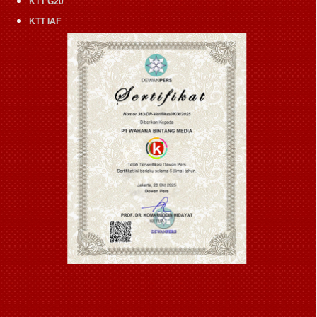
KTT G20
KTT IAF