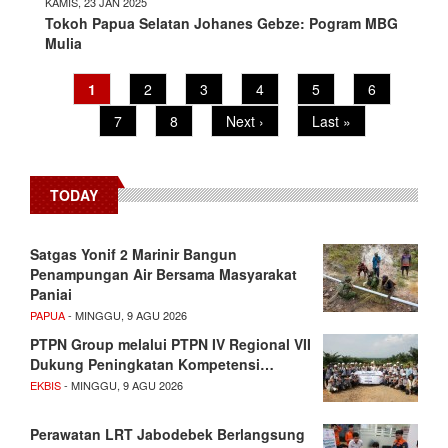
KAMIS, 23 JAN 2025
Tokoh Papua Selatan Johanes Gebze: Pogram MBG
Mulia
Pagination
Current
1
Page
2
Page
3
Page
4
Page
5
Page
6
page
Page
7
Page
8
Next
Next ›
Last
Last »
page
page
TODAY
Satgas Yonif 2 Marinir Bangun
Penampungan Air Bersama Masyarakat
Paniai
PAPUA
- MINGGU, 9 AGU 2026
PTPN Group melalui PTPN IV Regional VII
Dukung Peningkatan Kompetensi…
EKBIS
- MINGGU, 9 AGU 2026
Perawatan LRT Jabodebek Berlangsung