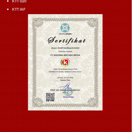
KTT G20
KTT IAF