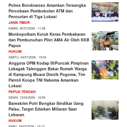
Polres Bondowoso Amankan Tersangka
Percobaan Pembobolan ATM dan
Pencurian di Tiga Lokasi
JAWA TIMUR
KAMIS, 30/07/2026 - 11:28
Menkopolkam Kutuk Keras Pembakaran
dan Pembunuhan Pilot AMA Air Oleh KKB
Papua
HUKUM
SABTU, 04/07/2026 - 15:04
Anggota OPM Kodap III/Puncak Pimpinan
Lekagak Talenggen Bakar Rumah Warga
di Kampung Muara Distrik Pogoma, Tim
Patroli Koops TNI Habema Amankan
Lokasi
PAPUA TENGAH
SENIN, 13/04/2026 - 16:50
Bareskrim Polri Bongkar Sindikat Uang
Palsu, Target Edarkan Miliaran Saat
Lebaran
HUKUM
RABU, 18/03/2026 - 12:13