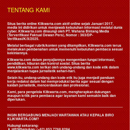
TENTANG KAMI
Situs berita online Klikwarta.com aktif online sejak Januari 2017,
media ini didirikan untuk menjawab kebutuhan informasi melalui dunia
cyber. Klikwarta.com dinaungi oleh
PT. Wahana Bintang Media
(Terverifikasi Faktual Dewan Pers)
, Nomor : 363/DP-
Verifikasi/K/X/2025.
Melalui berbagai rubrik/konten yang ditampilkan, Klikwarta.com terus
melakukan pembenahan untuk memenuhi kebutuhan pembaca sesuai
kekiniannya.
Klikwarta.com dalam penyajiannya mengemban fungsi informasi,
pendidikan, hiburan dan kontrol sosial. Situs berita
www.klikwarta.com terikat oleh undang-undang dan kode etik dalam
menjalankan tugas jurnalistik sehari-hari.
Selain itu, undang-undang dan kode etik itu juga menjadi panduan
kerja redaksi dalam hal memproduksi berita agar sesuai dengan
kaidah jurnalistik, mencerdaskan dan profesional.
Kami, para pengelola Klikwarta.com, mengharapkan dukungan
maupun kritik para pembaca agar layanan kami semakin baik dan
diperlukan.
INGIN BERGABUNG MENJADI WARTAWAN ATAU KEPALA BIRO
KLIKWARTA.COM?
Hubungi sekarang:
📱
HP/WhatsApp:
(+62) 853 7768 8284