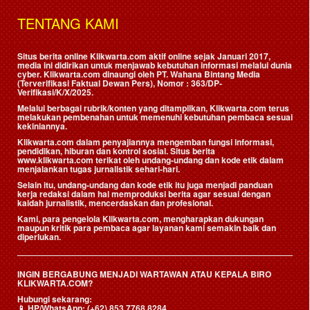
TENTANG KAMI
Situs berita online Klikwarta.com aktif online sejak Januari 2017,
media ini didirikan untuk menjawab kebutuhan informasi melalui dunia
cyber. Klikwarta.com dinaungi oleh
PT. Wahana Bintang Media
(Terverifikasi Faktual Dewan Pers)
, Nomor : 363/DP-
Verifikasi/K/X/2025.
Melalui berbagai rubrik/konten yang ditampilkan, Klikwarta.com terus
melakukan pembenahan untuk memenuhi kebutuhan pembaca sesuai
kekiniannya.
Klikwarta.com dalam penyajiannya mengemban fungsi informasi,
pendidikan, hiburan dan kontrol sosial. Situs berita
www.klikwarta.com terikat oleh undang-undang dan kode etik dalam
menjalankan tugas jurnalistik sehari-hari.
Selain itu, undang-undang dan kode etik itu juga menjadi panduan
kerja redaksi dalam hal memproduksi berita agar sesuai dengan
kaidah jurnalistik, mencerdaskan dan profesional.
Kami, para pengelola Klikwarta.com, mengharapkan dukungan
maupun kritik para pembaca agar layanan kami semakin baik dan
diperlukan.
INGIN BERGABUNG MENJADI WARTAWAN ATAU KEPALA BIRO
KLIKWARTA.COM?
Hubungi sekarang:
📱
HP/WhatsApp:
(+62) 853 7768 8284