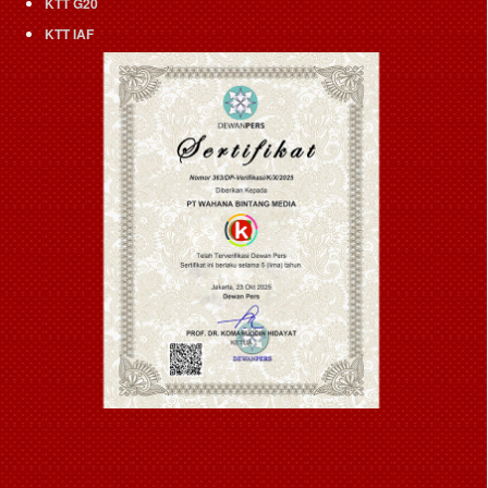
KTT G20
KTT IAF