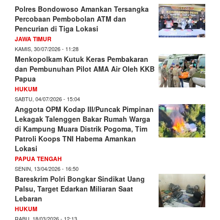
Polres Bondowoso Amankan Tersangka
Percobaan Pembobolan ATM dan
Pencurian di Tiga Lokasi
JAWA TIMUR
KAMIS, 30/07/2026 - 11:28
Menkopolkam Kutuk Keras Pembakaran
dan Pembunuhan Pilot AMA Air Oleh KKB
Papua
HUKUM
SABTU, 04/07/2026 - 15:04
Anggota OPM Kodap III/Puncak Pimpinan
Lekagak Talenggen Bakar Rumah Warga
di Kampung Muara Distrik Pogoma, Tim
Patroli Koops TNI Habema Amankan
Lokasi
PAPUA TENGAH
SENIN, 13/04/2026 - 16:50
Bareskrim Polri Bongkar Sindikat Uang
Palsu, Target Edarkan Miliaran Saat
Lebaran
HUKUM
RABU, 18/03/2026 - 12:13