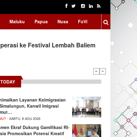
Maluku
Papua
Nusa
FoVi
erasi ke Festival Lembah Baliem
TODAY
timalkan Layanan Keimigrasian
 Simalungun, Kanwil Imigrasi
umut…
MUT
- SABTU, 8 AGU 2026
men Ekraf Dukung Gamifikasi RI-
sia Promosikan Potensi Kreatif