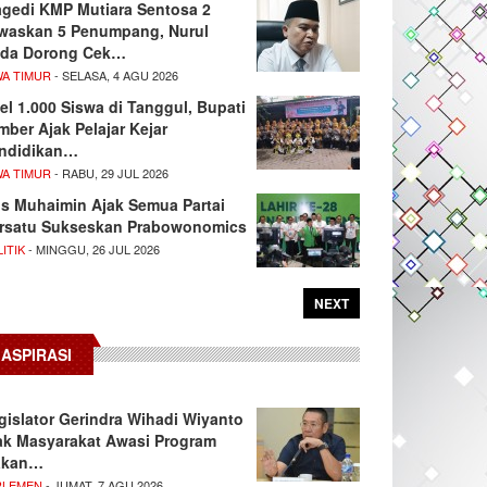
agedi KMP Mutiara Sentosa 2
waskan 5 Penumpang, Nurul
da Dorong Cek…
WA TIMUR
- SELASA, 4 AGU 2026
el 1.000 Siswa di Tanggul, Bupati
mber Ajak Pelajar Kejar
ndidikan…
WA TIMUR
- RABU, 29 JUL 2026
s Muhaimin Ajak Semua Partai
rsatu Sukseskan Prabowonomics
ITIK
- MINGGU, 26 JUL 2026
NEXT
ASPIRASI
gislator Gerindra Wihadi Wiyanto
ak Masyarakat Awasi Program
akan…
RLEMEN
- JUMAT, 7 AGU 2026