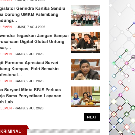
gislator Gerindra Kartika Sandra
si Dorong UMKM Palembang
ndungi…
RLEMEN
- JUMAT, 7 AGU 2026
wendra Tegaskan Jangan Sampai
rusahaan Digital Global Untung
sar,…
RLEMEN
- KAMIS, 2 JUL 2026
git Purnomo Apresiasi Survei
tbang Kompas, Polri Semakin
ofesional…
RLEMEN
- KAMIS, 2 JUL 2026
ma Suryani Minta BPJS Perluas
rja Sama Penyediaan Layanan
th Lab
RLEMEN
- KAMIS, 2 JUL 2026
NEXT
KRIMINAL