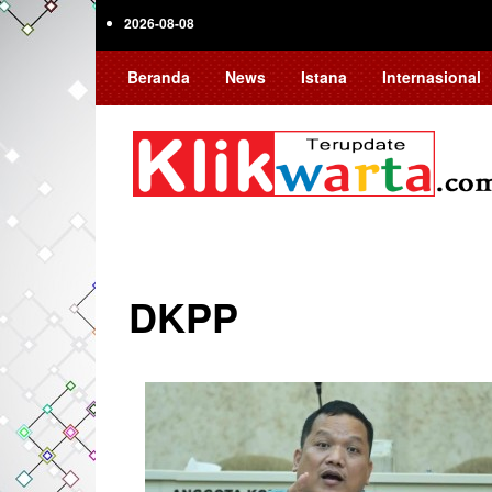
Skip
2026-08-08
to
main
Beranda
News
Istana
Internasional
content
DKPP