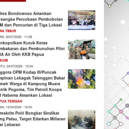
lres Bondowoso Amankan
rsangka Percobaan Pembobolan
M dan Pencurian di Tiga Lokasi
WA TIMUR
IS, 30/07/2026 - 11:28
nkopolkam Kutuk Keras
mbakaran dan Pembunuhan Pilot
A Air Oleh KKB Papua
KUM
TU, 04/07/2026 - 15:04
ggota OPM Kodap III/Puncak
mpinan Lekagak Talenggen Bakar
mah Warga di Kampung Muara
strik Pogoma, Tim Patroli Koops
I Habema Amankan Lokasi
PUA TENGAH
IN, 13/04/2026 - 16:50
reskrim Polri Bongkar Sindikat
ng Palsu, Target Edarkan Miliaran
at Lebaran