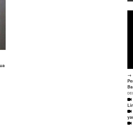
tua
→ 
Pe
Ba
DEC
Li
ya