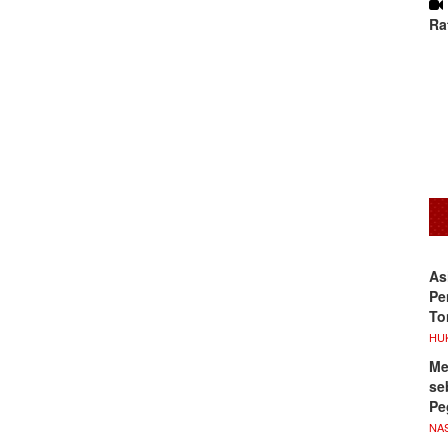
Ra
As
Pe
To
HU
Me
se
Pe
NA