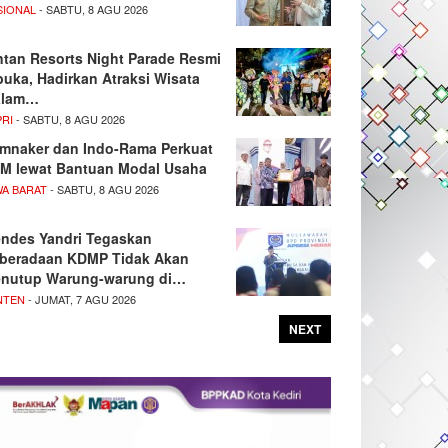
SIONAL
- SABTU, 8 AGU 2026
ntan Resorts Night Parade Resmi
buka, Hadirkan Atraksi Wisata
alam…
PRI
- SABTU, 8 AGU 2026
mnaker dan Indo-Rama Perkuat
M lewat Bantuan Modal Usaha
WA BARAT
- SABTU, 8 AGU 2026
ndes Yandri Tegaskan
beradaan KDMP Tidak Akan
nutup Warung-warung di…
NTEN
- JUMAT, 7 AGU 2026
NEXT