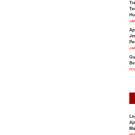
Tr
Te
Hu
JA
Ap
Je
Pe
JA
Gu
Be
POL
Le
Aj
M
PA