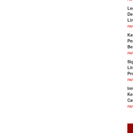
Le
De
Li
PA
Ka
Pe
Be
PA
Si
Li
Pr
PA
Ir
Ke
Ca
PA