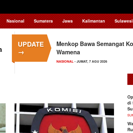
Nasional
Sumatera
Jawa
Kalimantan
Sulawesi
UPDATE
Menkop Bawa Semangat Kop
→
Wamena
NASIONAL
- JUMAT, 7 AGU 2026
Op
di
S
SU
Wa
Ru