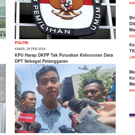
NA
Bi
Di
M
KE
POLITIK
Ke
KAMIS, 29 PEB 2024
TK
KPU Harap DKPP Tak Putuskan Kebocoran Data
JA
DPT Sebagai Pelanggaran
Me
Ke
Me
BA