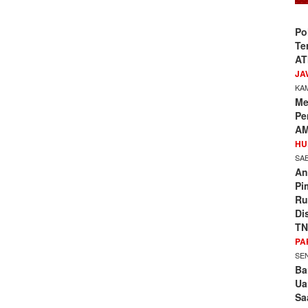
Po
Te
AT
JA
KAM
Me
Pe
AM
HU
SAB
An
Pi
Ru
Di
TN
PA
SEN
Ba
Ua
Sa