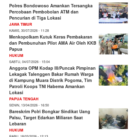
Polres Bondowoso Amankan Tersangka
Percobaan Pembobolan ATM dan
Pencurian di Tiga Lokasi
JAWA TIMUR
KAMIS, 30/07/2026 - 11:28
Menkopolkam Kutuk Keras Pembakaran
dan Pembunuhan Pilot AMA Air Oleh KKB
Papua
HUKUM
SABTU, 04/07/2026 - 15:04
Anggota OPM Kodap III/Puncak Pimpinan
Lekagak Talenggen Bakar Rumah Warga
di Kampung Muara Distrik Pogoma, Tim
Patroli Koops TNI Habema Amankan
Lokasi
PAPUA TENGAH
SENIN, 13/04/2026 - 16:50
Bareskrim Polri Bongkar Sindikat Uang
Palsu, Target Edarkan Miliaran Saat
Lebaran
HUKUM
RABU, 18/03/2026 - 12:13