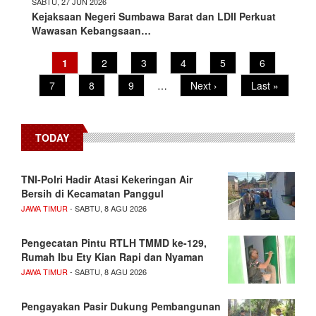
SABTU, 27 JUN 2026
Kejaksaan Negeri Sumbawa Barat dan LDII Perkuat
Wawasan Kebangsaan…
Pagination
Current
1
Page
2
Page
3
Page
4
Page
5
Page
6
page
Page
7
Page
8
Page
9
…
Next
Next ›
Last
Last »
page
page
TODAY
TNI-Polri Hadir Atasi Kekeringan Air
Bersih di Kecamatan Panggul
JAWA TIMUR
- SABTU, 8 AGU 2026
Pengecatan Pintu RTLH TMMD ke-129,
Rumah Ibu Ety Kian Rapi dan Nyaman
JAWA TIMUR
- SABTU, 8 AGU 2026
Pengayakan Pasir Dukung Pembangunan