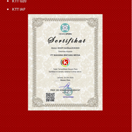
KTT G20
KTT IAF