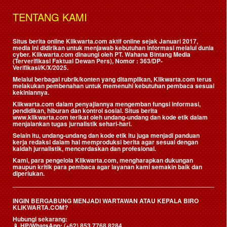
TENTANG KAMI
Situs berita online Klikwarta.com aktif online sejak Januari 2017,
media ini didirikan untuk menjawab kebutuhan informasi melalui dunia
cyber. Klikwarta.com dinaungi oleh
PT. Wahana Bintang Media
(Terverifikasi Faktual Dewan Pers)
, Nomor : 363/DP-
Verifikasi/K/X/2025.
Melalui berbagai rubrik/konten yang ditampilkan, Klikwarta.com terus
melakukan pembenahan untuk memenuhi kebutuhan pembaca sesuai
kekiniannya.
Klikwarta.com dalam penyajiannya mengemban fungsi informasi,
pendidikan, hiburan dan kontrol sosial. Situs berita
www.klikwarta.com terikat oleh undang-undang dan kode etik dalam
menjalankan tugas jurnalistik sehari-hari.
Selain itu, undang-undang dan kode etik itu juga menjadi panduan
kerja redaksi dalam hal memproduksi berita agar sesuai dengan
kaidah jurnalistik, mencerdaskan dan profesional.
Kami, para pengelola Klikwarta.com, mengharapkan dukungan
maupun kritik para pembaca agar layanan kami semakin baik dan
diperlukan.
INGIN BERGABUNG MENJADI WARTAWAN ATAU KEPALA BIRO
KLIKWARTA.COM?
Hubungi sekarang:
📱
HP/WhatsApp:
(+62) 853 7768 8284