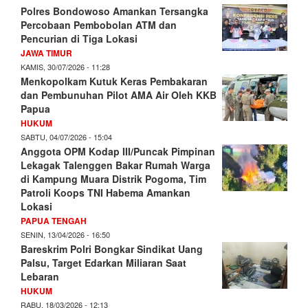
Polres Bondowoso Amankan Tersangka
Percobaan Pembobolan ATM dan
Pencurian di Tiga Lokasi
JAWA TIMUR
KAMIS, 30/07/2026 - 11:28
Menkopolkam Kutuk Keras Pembakaran
dan Pembunuhan Pilot AMA Air Oleh KKB
Papua
HUKUM
SABTU, 04/07/2026 - 15:04
Anggota OPM Kodap III/Puncak Pimpinan
Lekagak Talenggen Bakar Rumah Warga
di Kampung Muara Distrik Pogoma, Tim
Patroli Koops TNI Habema Amankan
Lokasi
PAPUA TENGAH
SENIN, 13/04/2026 - 16:50
Bareskrim Polri Bongkar Sindikat Uang
Palsu, Target Edarkan Miliaran Saat
Lebaran
HUKUM
RABU, 18/03/2026 - 12:13