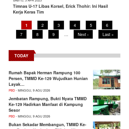
Timnas U-17 Libas Korsel, Erick Thohir: Ini Hasil
Kerja Keras Tim
Pagination
Current
1
Page
2
Page
3
Page
4
Page
5
Page
6
page
Page
7
Page
8
Page
9
…
Next
Next ›
Last
Last »
page
page
TODAY
Rumah Bapak Herman Rampung 100
Persen, TMMD Ke-129 Wujudkan Hunian
Layak…
PBD
- MINGGU, 9 AGU 2026
Jembatan Rampung, Bukti Nyata TMMD
Ke-129 Hadirkan Manfaat di Kampung
Sesor
PBD
- MINGGU, 9 AGU 2026
Bukan Sekadar Membangun, TMMD Ke-