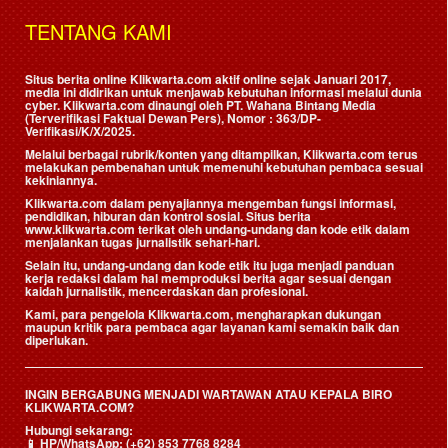
TENTANG KAMI
Situs berita online Klikwarta.com aktif online sejak Januari 2017,
media ini didirikan untuk menjawab kebutuhan informasi melalui dunia
cyber. Klikwarta.com dinaungi oleh
PT. Wahana Bintang Media
(Terverifikasi Faktual Dewan Pers)
, Nomor : 363/DP-
Verifikasi/K/X/2025.
Melalui berbagai rubrik/konten yang ditampilkan, Klikwarta.com terus
melakukan pembenahan untuk memenuhi kebutuhan pembaca sesuai
kekiniannya.
Klikwarta.com dalam penyajiannya mengemban fungsi informasi,
pendidikan, hiburan dan kontrol sosial. Situs berita
www.klikwarta.com terikat oleh undang-undang dan kode etik dalam
menjalankan tugas jurnalistik sehari-hari.
Selain itu, undang-undang dan kode etik itu juga menjadi panduan
kerja redaksi dalam hal memproduksi berita agar sesuai dengan
kaidah jurnalistik, mencerdaskan dan profesional.
Kami, para pengelola Klikwarta.com, mengharapkan dukungan
maupun kritik para pembaca agar layanan kami semakin baik dan
diperlukan.
INGIN BERGABUNG MENJADI WARTAWAN ATAU KEPALA BIRO
KLIKWARTA.COM?
Hubungi sekarang:
📱
HP/WhatsApp:
(+62) 853 7768 8284