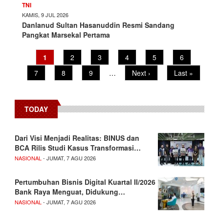
TNI
KAMIS, 9 JUL 2026
Danlanud Sultan Hasanuddin Resmi Sandang
Pangkat Marsekal Pertama
Pagination
Current
1
Page
2
Page
3
Page
4
Page
5
Page
6
page
Page
7
Page
8
Page
9
…
Next
Next ›
Last
Last »
page
page
TODAY
Dari Visi Menjadi Realitas: BINUS dan
BCA Rilis Studi Kasus Transformasi…
NASIONAL
- JUMAT, 7 AGU 2026
Pertumbuhan Bisnis Digital Kuartal II/2026
Bank Raya Menguat, Didukung…
NASIONAL
- JUMAT, 7 AGU 2026