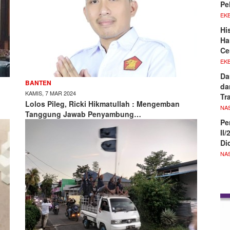
Pe
EKB
Hi
Ha
Ce
EKB
Da
BANTEN
da
KAMIS, 7 MAR 2024
Tr
Lolos Pileg, Ricki Hikmatullah : Mengemban
NA
Tanggung Jawab Penyambung…
Pe
II
Di
NA