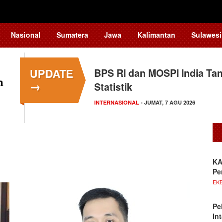
Nasional
Sumatera
Jawa
Kalimantan
Sulawesi
UPDATE
BPS RI dan MOSPI India Ta
→
Statistik
INTERNASIONAL
- JUMAT, 7 AGU 2026
KA
Pe
EKB
Pe
In