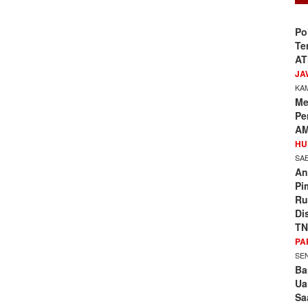
Po
Te
AT
JA
KAM
Me
Pe
AM
HU
SAB
An
Pi
Ru
Di
TN
PA
SEN
Ba
Ua
Sa