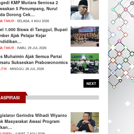
agedi KMP Mutiara Sentosa 2
waskan 5 Penumpang, Nurul
da Dorong Cek…
WA TIMUR
- SELASA, 4 AGU 2026
el 1.000 Siswa di Tanggul, Bupati
mber Ajak Pelajar Kejar
ndidikan…
WA TIMUR
- RABU, 29 JUL 2026
s Muhaimin Ajak Semua Partai
rsatu Sukseskan Prabowonomics
ITIK
- MINGGU, 26 JUL 2026
NEXT
ASPIRASI
gislator Gerindra Wihadi Wiyanto
ak Masyarakat Awasi Program
akan…
RLEMEN
- JUMAT, 7 AGU 2026