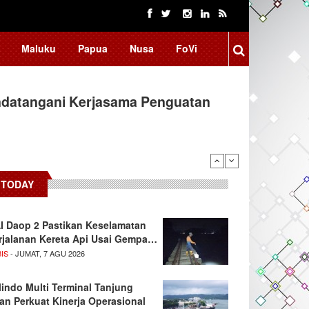
Maluku
Papua
Nusa
FoVi
ndatangani Kerjasama Penguatan
TODAY
I Daop 2 Pastikan Keselamatan
rjalanan Kereta Api Usai Gempa…
IS
- JUMAT, 7 AGU 2026
lindo Multi Terminal Tanjung
tan Perkuat Kinerja Operasional