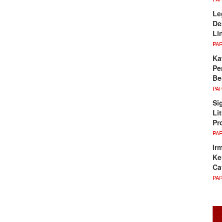
Le
De
Li
PA
Ka
Pe
Be
PA
Si
Li
Pr
PA
Ir
Ke
Ca
PA