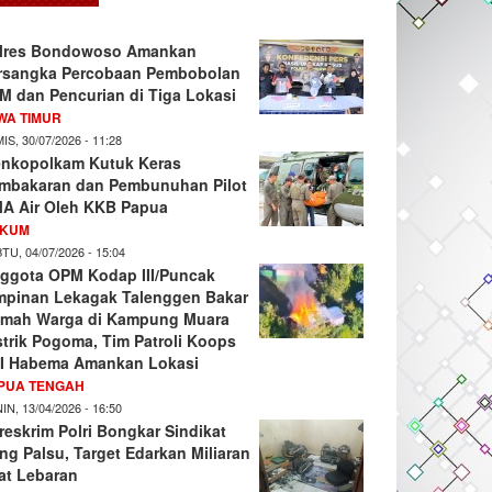
lres Bondowoso Amankan
rsangka Percobaan Pembobolan
M dan Pencurian di Tiga Lokasi
WA TIMUR
IS, 30/07/2026 - 11:28
nkopolkam Kutuk Keras
mbakaran dan Pembunuhan Pilot
A Air Oleh KKB Papua
KUM
TU, 04/07/2026 - 15:04
ggota OPM Kodap III/Puncak
mpinan Lekagak Talenggen Bakar
mah Warga di Kampung Muara
strik Pogoma, Tim Patroli Koops
I Habema Amankan Lokasi
PUA TENGAH
IN, 13/04/2026 - 16:50
reskrim Polri Bongkar Sindikat
ng Palsu, Target Edarkan Miliaran
at Lebaran