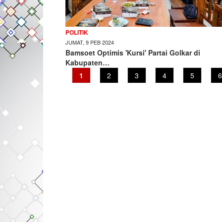
POLITIK
JUMAT, 9 PEB 2024
Bamsoet Optimis 'Kursi' Partai Golkar di
Kabupaten…
Current
1
Page
2
Page
3
Page
4
Page
5
P
6
page