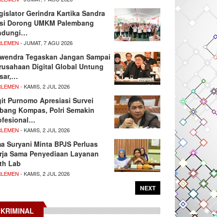
gislator Gerindra Kartika Sandra
si Dorong UMKM Palembang
ndungi…
RLEMEN
- JUMAT, 7 AGU 2026
wendra Tegaskan Jangan Sampai
rusahaan Digital Global Untung
sar,…
RLEMEN
- KAMIS, 2 JUL 2026
git Purnomo Apresiasi Survei
tbang Kompas, Polri Semakin
ofesional…
RLEMEN
- KAMIS, 2 JUL 2026
ma Suryani Minta BPJS Perluas
rja Sama Penyediaan Layanan
th Lab
RLEMEN
- KAMIS, 2 JUL 2026
NEXT
KRIMINAL