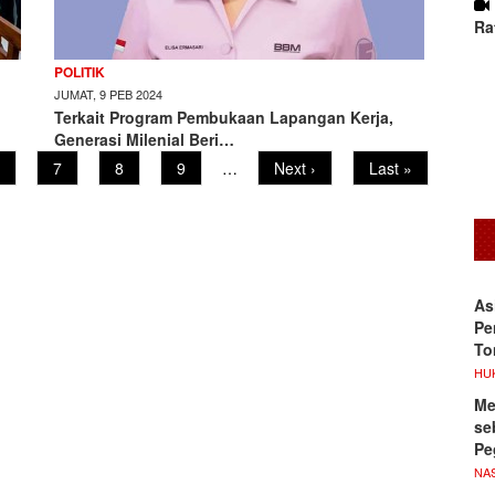
Ra
POLITIK
JUMAT, 9 PEB 2024
Terkait Program Pembukaan Lapangan Kerja,
Generasi Milenial Beri…
age
Page
7
Page
8
Page
9
…
Next
Next ›
Last
Last »
page
page
As
Pe
To
HU
Me
se
Pe
NA