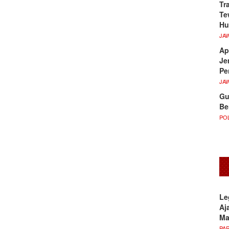
Tr
Te
Hu
JA
Ap
Je
Pe
JA
Gu
Be
POL
Le
Aj
M
PA