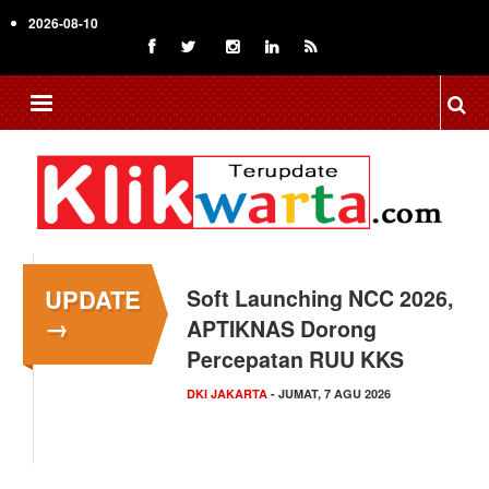
Skip
2026-08-10
to
main
content
UPDATE
Menkop Bawa Semangat
→
Koperasi ke Festival
Lembah Baliem Wamena
NASIONAL
- JUMAT, 7 AGU 2026