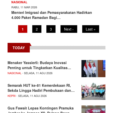
NASIONAL
RABU, 11 MAR 2026
Menteri Imigrasi dan Pemasyarakatan Hadirkan
4.000 Paket Ramadan Bagi…
Pagination
Current
1
Page
2
Page
3
Next
Next ›
Last
Last »
page
page
page
TODAY
Menaker Yassierli: Budaya Inovasi
Penting untuk Tingkatkan Kualitas…
NASIONAL
- SELASA, 11 AGU 2026
Semarak HUT ke-81 Kemerdekaan RI,
Sekda Lingga Hadiri Pembukaan dan…
KEPRI
- SELASA, 11 AGU 2026
Gus Fawait Lepas Kontingen Pramuka
Jember ke Jamnas XII: Pulang Bawa