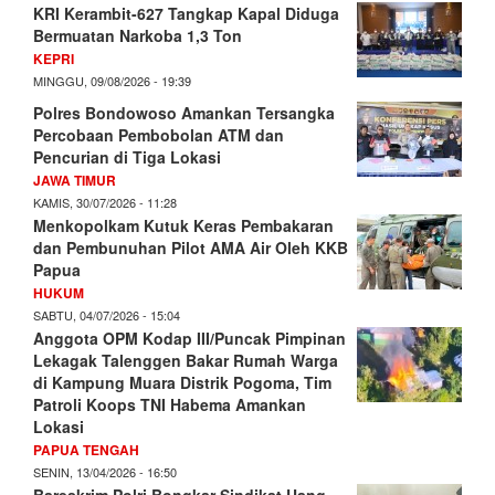
KRI Kerambit-627 Tangkap Kapal Diduga
Bermuatan Narkoba 1,3 Ton
KEPRI
MINGGU, 09/08/2026 - 19:39
Polres Bondowoso Amankan Tersangka
Percobaan Pembobolan ATM dan
Pencurian di Tiga Lokasi
JAWA TIMUR
KAMIS, 30/07/2026 - 11:28
Menkopolkam Kutuk Keras Pembakaran
dan Pembunuhan Pilot AMA Air Oleh KKB
Papua
HUKUM
SABTU, 04/07/2026 - 15:04
Anggota OPM Kodap III/Puncak Pimpinan
Lekagak Talenggen Bakar Rumah Warga
di Kampung Muara Distrik Pogoma, Tim
Patroli Koops TNI Habema Amankan
Lokasi
PAPUA TENGAH
SENIN, 13/04/2026 - 16:50