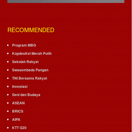
RECOMMENDED
Program MBG
KopdesKel Merah Putih
Sekolah Rakyat
Swasembada Pangan
TNI Bersama Rakyat
Investasi
Seni dan Budaya
ASEAN
BRICS
AIPA
KTT G20