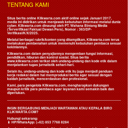
TENTANG KAMI
Situs berita online Klikwarta.com aktif online sejak Januari 2017,
media ini didirikan untuk menjawab kebutuhan informasi melalui dunia
cyber. Klikwarta.com dinaungi oleh
PT. Wahana Bintang Media
(Terverifikasi Faktual Dewan Pers)
, Nomor : 363/DP-
Verifikasi/K/X/2025.
Melalui berbagai rubrik/konten yang ditampilkan, Klikwarta.com terus
melakukan pembenahan untuk memenuhi kebutuhan pembaca sesuai
kekiniannya.
Klikwarta.com dalam penyajiannya mengemban fungsi informasi,
pendidikan, hiburan dan kontrol sosial. Situs berita
www.klikwarta.com terikat oleh undang-undang dan kode etik dalam
menjalankan tugas jurnalistik sehari-hari.
Selain itu, undang-undang dan kode etik itu juga menjadi panduan
kerja redaksi dalam hal memproduksi berita agar sesuai dengan
kaidah jurnalistik, mencerdaskan dan profesional.
Kami, para pengelola Klikwarta.com, mengharapkan dukungan
maupun kritik para pembaca agar layanan kami semakin baik dan
diperlukan.
INGIN BERGABUNG MENJADI WARTAWAN ATAU KEPALA BIRO
KLIKWARTA.COM?
Hubungi sekarang:
📱
HP/WhatsApp:
(+62) 853 7768 8284